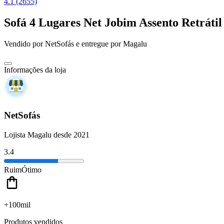
4.1 (2655)
Sofá 4 Lugares Net Jobim Assento Retráti
Vendido por
NetSofás
e entregue por
Magalu
Informações da loja
NetSofás
Lojista Magalu desde 2021
3.4
Ruim
Ótimo
+100mil
Produtos vendidos