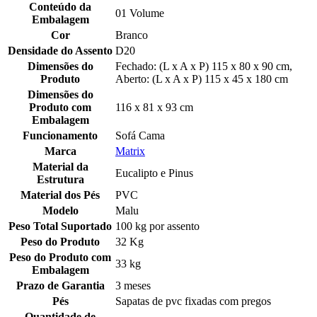
Conteúdo da
01 Volume
Embalagem
Cor
Branco
Densidade do Assento
D20
Dimensões do
Fechado: (L x A x P) 115 x 80 x 90 cm,
Produto
Aberto: (L x A x P) 115 x 45 x 180 cm
Dimensões do
Produto com
116 x 81 x 93 cm
Embalagem
Funcionamento
Sofá Cama
Marca
Matrix
Material da
Eucalipto e Pinus
Estrutura
Material dos Pés
PVC
Modelo
Malu
Peso Total Suportado
100 kg por assento
Peso do Produto
32 Kg
Peso do Produto com
33 kg
Embalagem
Prazo de Garantia
3 meses
Pés
Sapatas de pvc fixadas com pregos
Quantidade de