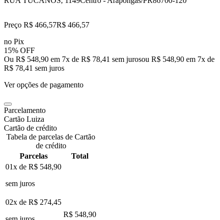
RUA TUCANOS, 1149
Centro - Arapongas/PR
86700-120
Preço R$ 466,57
R$
466
,
57
no Pix
15% OFF
Ou R$ 548,90 em 7x de R$ 78,41 sem juros
ou
R$ 548,90
em
7
x de
R$ 78,41
sem juros
Ver opções de pagamento
Parcelamento
Cartão Luiza
Cartão de crédito
Tabela de parcelas de Cartão
de crédito
Parcelas
Total
01x de
R$ 548,90
sem juros
02x de
R$ 274,45
R$ 548,90
sem juros