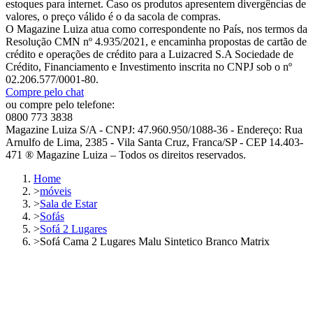
estoques para internet. Caso os produtos apresentem divergências de
valores, o preço válido é o da sacola de compras.
O Magazine Luiza atua como correspondente no País, nos termos da
Resolução CMN nº 4.935/2021, e encaminha propostas de cartão de
crédito e operações de crédito para a Luizacred S.A Sociedade de
Crédito, Financiamento e Investimento inscrita no CNPJ sob o nº
02.206.577/0001-80.
Compre pelo chat
ou compre pelo telefone:
0800 773 3838
Magazine Luiza S/A - CNPJ: 47.960.950/1088-36 - Endereço: Rua
Arnulfo de Lima, 2385 - Vila Santa Cruz, Franca/SP - CEP 14.403-
471 ® Magazine Luiza – Todos os direitos reservados.
Home
>
móveis
>
Sala de Estar
>
Sofás
>
Sofá 2 Lugares
>
Sofá Cama 2 Lugares Malu Sintetico Branco Matrix