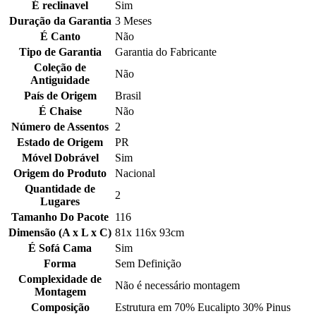
É reclinavel
Sim
Duração da Garantia
3 Meses
É Canto
Não
Tipo de Garantia
Garantia do Fabricante
Coleção de
Não
Antiguidade
País de Origem
Brasil
É Chaise
Não
Número de Assentos
2
Estado de Origem
PR
Móvel Dobrável
Sim
Origem do Produto
Nacional
Quantidade de
2
Lugares
Tamanho Do Pacote
116
Dimensão (A x L x C)
81x 116x 93cm
É Sofá Cama
Sim
Forma
Sem Definição
Complexidade de
Não é necessário montagem
Montagem
Composição
Estrutura em 70% Eucalipto 30% Pinus