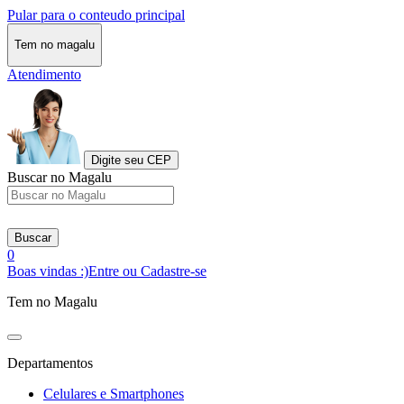
Pular para o conteudo principal
Tem no magalu
Atendimento
Digite seu CEP
Buscar no Magalu
Buscar
0
Boas vindas :)
Entre ou Cadastre-se
Tem no Magalu
Departamentos
Celulares e Smartphones