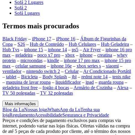
Sofá 2 Lugares
Sofá 2
Sofá Lugares
Termos mais procurados
Black Friday
–
iPhone 17
–
iPhone 16
–
Álbum de Figurinhas da
Copa
–
S26
–
Hub de Conteúdo
–
Hub Celulares
–
Hub Geladeira
–
Hub Tvs
–
iphone 15
–
iphone 14
–
ps5
–
Air Fryer
–
iphone 16 pro
max
–
geladeira
–
poco x7 pro
–
xbox
–
iphone
–
creatina
–
whey
protein
–
microondas
–
kindle
–
iphone 17 pro max
–
iphone 15 pro
max
–
celular samsung
–
iphone 16e
–
xbox series s
–
xiaomi
–
ventilador
–
nintendo switch 2
–
Celular
–
Ar Condicionado Portátil
–
tablet
–
Bicicleta
–
Body Splash
–
jbl
–
redmi note 14
–
tenis nike
–
maquina de lavar roupa
–
liquidificador
–
ipad
–
guarda roupa
–
geladeira frost free
–
fogão 4 bocas
–
Armário de Cozinha
–
Alexa
–
TV 50 polegadas
–
TV 32 polegadas
Mais informações
Blog da Lu
Nossas lojas
WhatsApp da Lu
Tenha sua
loja
Regulamento
Acessibilidade
Segurança e Privacidade
Preços e condições de pagamento exclusivos para compras via
internet, podendo variar nas lojas físicas. Ofertas válidas na compra
de até 5 peças de cada produto por cliente, até o término dos nossos