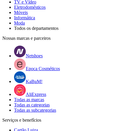
TV e Vídeo
Eletrodomésticos
Móveis
Informática
Moda
Todos os departamentos
Nossas marcas e parceiros
Netshoes
Epoca Cosméticos
KaBuM!
AliExpress
Todas as marcas
Todas as categorias
Todas as subcategorias
Serviços e benefícios
Cartão Luiza