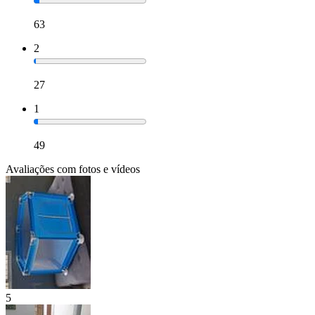
63
2
27
1
49
Avaliações com fotos e vídeos
5