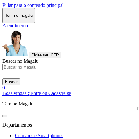
Pular para o conteudo principal
Tem no magalu
Atendimento
Digite seu CEP
Buscar no Magalu
Buscar
0
Boas vindas :)
Entre ou Cadastre-se
Tem no Magalu
D
Departamentos
Celulares e Smartphones