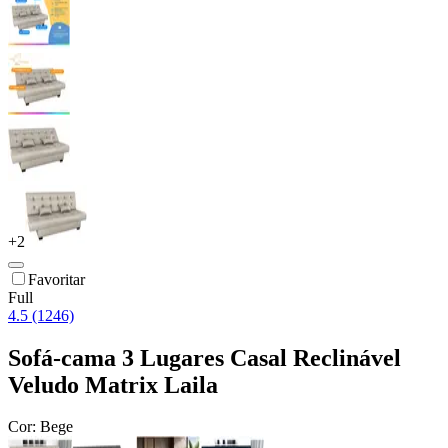
+
2
Favoritar
Full
4.5 (1246)
Sofá-cama 3 Lugares Casal Reclinável
Veludo Matrix Laila
Cor:
Bege