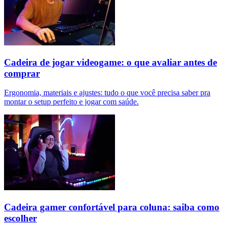
Cadeira de jogar videogame: o que avaliar antes de
comprar
Ergonomia, materiais e ajustes: tudo o que você precisa saber pra
montar o setup perfeito e jogar com saúde.
Cadeira gamer confortável para coluna: saiba como
escolher