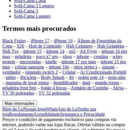
Sofá-Cama Casal
Sofá-Cama 3 Lugares
Sofá-Cama 3
Sofá-Cama Lugares
Termos mais procurados
Black Friday
–
iPhone 17
–
iPhone 16
–
Álbum de Figurinhas da
Copa
–
S26
–
Hub de Conteúdo
–
Hub Celulares
–
Hub Geladeira
–
Hub Tvs
–
iphone 15
–
iphone 14
–
ps5
–
Air Fryer
–
iphone 16 pro
max
–
geladeira
–
poco x7 pro
–
xbox
–
iphone
–
creatina
–
whey
protein
–
microondas
–
kindle
–
iphone 17 pro max
–
iphone 15 pro
max
–
celular samsung
–
iphone 16e
–
xbox series s
–
xiaomi
–
ventilador
–
nintendo switch 2
–
Celular
–
Ar Condicionado Portátil
–
tablet
–
Bicicleta
–
Body Splash
–
jbl
–
redmi note 14
–
tenis nike
–
maquina de lavar roupa
–
liquidificador
–
ipad
–
guarda roupa
–
geladeira frost free
–
fogão 4 bocas
–
Armário de Cozinha
–
Alexa
–
TV 50 polegadas
–
TV 32 polegadas
Mais informações
Blog da Lu
Nossas lojas
WhatsApp da Lu
Tenha sua
loja
Regulamento
Acessibilidade
Segurança e Privacidade
Preços e condições de pagamento exclusivos para compras via
internet, podendo variar nas lojas físicas. Ofertas válidas na compra
de até 5 peças de cada produto por cliente, até o término dos nossos