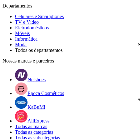
Departamentos
Celulares e Smartphones
TV e Vídeo
Eletrodomésticos
Móveis
Informática
Moda
N
Todos os departamentos
Nossas marcas e parceiros
Netshoes
Epoca Cosméticos
S
KaBuM!
AliExpress
Todas as marcas
Todas as categorias
Todas as subcategorias