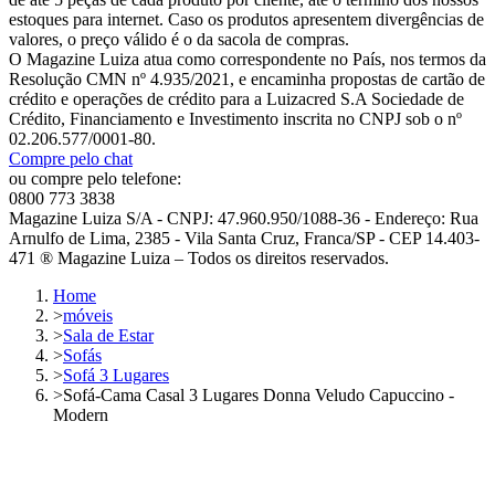
estoques para internet. Caso os produtos apresentem divergências de
valores, o preço válido é o da sacola de compras.
O Magazine Luiza atua como correspondente no País, nos termos da
Resolução CMN nº 4.935/2021, e encaminha propostas de cartão de
crédito e operações de crédito para a Luizacred S.A Sociedade de
Crédito, Financiamento e Investimento inscrita no CNPJ sob o nº
02.206.577/0001-80.
Compre pelo chat
ou compre pelo telefone:
0800 773 3838
Magazine Luiza S/A - CNPJ: 47.960.950/1088-36 - Endereço: Rua
Arnulfo de Lima, 2385 - Vila Santa Cruz, Franca/SP - CEP 14.403-
471 ® Magazine Luiza – Todos os direitos reservados.
Home
>
móveis
>
Sala de Estar
>
Sofás
>
Sofá 3 Lugares
>
Sofá-Cama Casal 3 Lugares Donna Veludo Capuccino -
Modern