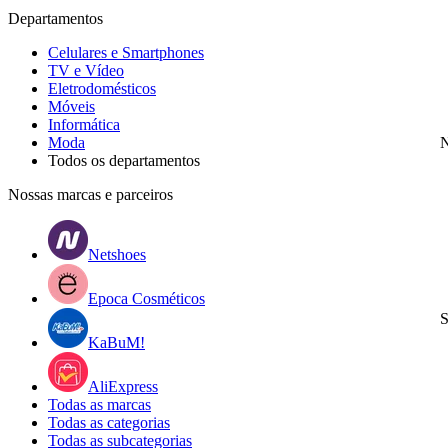
Departamentos
Celulares e Smartphones
TV e Vídeo
Eletrodomésticos
Móveis
Informática
Moda
N
Todos os departamentos
Nossas marcas e parceiros
Netshoes
Epoca Cosméticos
S
KaBuM!
AliExpress
Todas as marcas
Todas as categorias
Todas as subcategorias