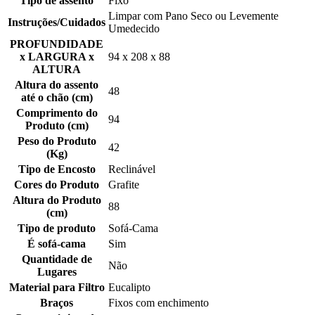
Tipo de assento
Fixo
Limpar com Pano Seco ou Levemente
Instruções/Cuidados
Umedecido
PROFUNDIDADE
x LARGURA x
94 x 208 x 88
ALTURA
Altura do assento
48
até o chão (cm)
Comprimento do
94
Produto (cm)
Peso do Produto
42
(Kg)
Tipo de Encosto
Reclinável
Cores do Produto
Grafite
Altura do Produto
88
(cm)
Tipo de produto
Sofá-Cama
É sofá-cama
Sim
Quantidade de
Não
Lugares
Material para Filtro
Eucalipto
Braços
Fixos com enchimento