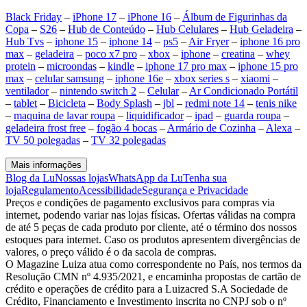
Black Friday
–
iPhone 17
–
iPhone 16
–
Álbum de Figurinhas da
Copa
–
S26
–
Hub de Conteúdo
–
Hub Celulares
–
Hub Geladeira
–
Hub Tvs
–
iphone 15
–
iphone 14
–
ps5
–
Air Fryer
–
iphone 16 pro
max
–
geladeira
–
poco x7 pro
–
xbox
–
iphone
–
creatina
–
whey
protein
–
microondas
–
kindle
–
iphone 17 pro max
–
iphone 15 pro
max
–
celular samsung
–
iphone 16e
–
xbox series s
–
xiaomi
–
ventilador
–
nintendo switch 2
–
Celular
–
Ar Condicionado Portátil
–
tablet
–
Bicicleta
–
Body Splash
–
jbl
–
redmi note 14
–
tenis nike
–
maquina de lavar roupa
–
liquidificador
–
ipad
–
guarda roupa
–
geladeira frost free
–
fogão 4 bocas
–
Armário de Cozinha
–
Alexa
–
TV 50 polegadas
–
TV 32 polegadas
Mais informações
Blog da Lu
Nossas lojas
WhatsApp da Lu
Tenha sua
loja
Regulamento
Acessibilidade
Segurança e Privacidade
Preços e condições de pagamento exclusivos para compras via
internet, podendo variar nas lojas físicas. Ofertas válidas na compra
de até 5 peças de cada produto por cliente, até o término dos nossos
estoques para internet. Caso os produtos apresentem divergências de
valores, o preço válido é o da sacola de compras.
O Magazine Luiza atua como correspondente no País, nos termos da
Resolução CMN nº 4.935/2021, e encaminha propostas de cartão de
crédito e operações de crédito para a Luizacred S.A Sociedade de
Crédito, Financiamento e Investimento inscrita no CNPJ sob o nº