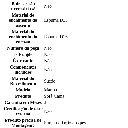
Baterias são
Não
necessárias?
Material do
enchimento do
Espuma D33
assento
Material do
enchimento do
Espuma D26
encosto
Número da peça
Não
Is Fragile
Não
É de canto
Não
Componentes
Não
incluídos
Material do
Suede
Revestimento
Modelo
Marina
Produto
Sofá-Cama
Garantia em Meses
3
Certificação de teste
Não
externa
Produto precisa de
Sim, instalação dos pés
Montagem?