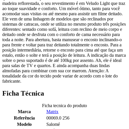
madeira reflorestada, o seu revestimento é em Veludo Light que traz
ao toque suavidade e conforto. Um móvel ótimo, tanto para você
acomodar suas visitas ou até mesmo para assistir um filme deitado.
Ele vem de uma linhagem de modelos que são reclinados por
sistemas de catracas, onde se utiliza no mesmo produto três posições
diferentes: sentado como sofá, leitura com reclino de meio corpo e
deitado onde se desfruta com o conforto de cama necessário para
toda a noite. Para abertura, basta manusear o encosto inclinando-o
para frente e voltar para traz deitando totalmente o encosto. Para a
posição intermediária, retorne o encosto para cima até que faça um
estalo, então o solte e terá a posição de leitura. A indicação da marca
sobre o peso suportado é de até 100kg por assento. Ah, ele é ideal
para salas de TV e quartos. E ainda acompanha duas lindas
almofadas para combinar com sua cor marrom. Atenção: A
tonalidade da cor do tecido pode variar de acordo com o lote do
fabricante.
Ficha Técnica
Ficha tecnica do produto
Marca
Matrix
Referência
00069.0 256
Modelo
Salomé