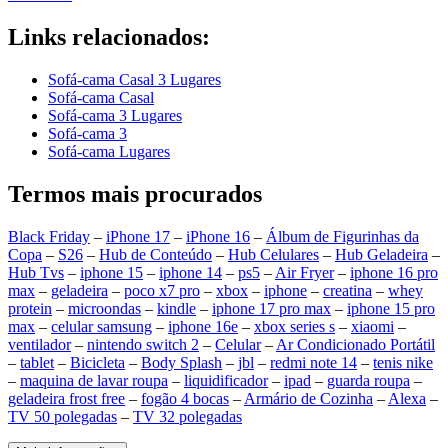
Links relacionados:
Sofá-cama Casal 3 Lugares
Sofá-cama Casal
Sofá-cama 3 Lugares
Sofá-cama 3
Sofá-cama Lugares
Termos mais procurados
Black Friday
–
iPhone 17
–
iPhone 16
–
Álbum de Figurinhas da
Copa
–
S26
–
Hub de Conteúdo
–
Hub Celulares
–
Hub Geladeira
–
Hub Tvs
–
iphone 15
–
iphone 14
–
ps5
–
Air Fryer
–
iphone 16 pro
max
–
geladeira
–
poco x7 pro
–
xbox
–
iphone
–
creatina
–
whey
protein
–
microondas
–
kindle
–
iphone 17 pro max
–
iphone 15 pro
max
–
celular samsung
–
iphone 16e
–
xbox series s
–
xiaomi
–
ventilador
–
nintendo switch 2
–
Celular
–
Ar Condicionado Portátil
–
tablet
–
Bicicleta
–
Body Splash
–
jbl
–
redmi note 14
–
tenis nike
–
maquina de lavar roupa
–
liquidificador
–
ipad
–
guarda roupa
–
geladeira frost free
–
fogão 4 bocas
–
Armário de Cozinha
–
Alexa
–
TV 50 polegadas
–
TV 32 polegadas