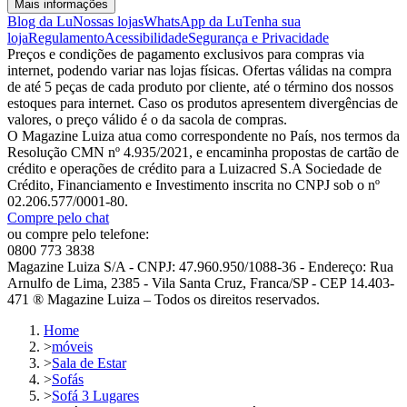
Mais informações
Blog da Lu
Nossas lojas
WhatsApp da Lu
Tenha sua
loja
Regulamento
Acessibilidade
Segurança e Privacidade
Preços e condições de pagamento exclusivos para compras via
internet, podendo variar nas lojas físicas. Ofertas válidas na compra
de até 5 peças de cada produto por cliente, até o término dos nossos
estoques para internet. Caso os produtos apresentem divergências de
valores, o preço válido é o da sacola de compras.
O Magazine Luiza atua como correspondente no País, nos termos da
Resolução CMN nº 4.935/2021, e encaminha propostas de cartão de
crédito e operações de crédito para a Luizacred S.A Sociedade de
Crédito, Financiamento e Investimento inscrita no CNPJ sob o nº
02.206.577/0001-80.
Compre pelo chat
ou compre pelo telefone:
0800 773 3838
Magazine Luiza S/A - CNPJ: 47.960.950/1088-36 - Endereço: Rua
Arnulfo de Lima, 2385 - Vila Santa Cruz, Franca/SP - CEP 14.403-
471 ® Magazine Luiza – Todos os direitos reservados.
Home
>
móveis
>
Sala de Estar
>
Sofás
>
Sofá 3 Lugares