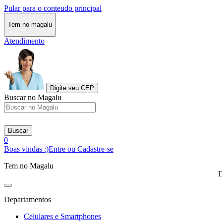
Pular para o conteudo principal
Tem no magalu
Atendimento
Digite seu CEP
Buscar no Magalu
Buscar
0
Boas vindas :)
Entre ou Cadastre-se
Tem no Magalu
D
Departamentos
Celulares e Smartphones