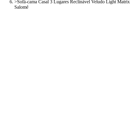
>
Sofá-cama Casal 3 Lugares Reclinável Veludo Light Matrix
Salomé