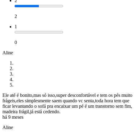
2
2
1
0
Aline
Ele até é bonito,mas só isso,super desconfortável e tem os pés muito
frágeis,eles simplesmente saem quando vc senta,toda hora tem que
ficar levantando o sofá pra encaixar um pé é um transtorno sem fim,
madeira frágil,já está cedendo.
há 9 meses
Aline