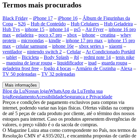
Termos mais procurados
Black Friday
–
iPhone 17
–
iPhone 16
–
Álbum de Figurinhas da
Copa
–
S26
–
Hub de Conteúdo
–
Hub Celulares
–
Hub Geladeira
–
Hub Tvs
–
iphone 15
–
iphone 14
–
ps5
–
Air Fryer
–
iphone 16 pro
max
–
geladeira
–
poco x7 pro
–
xbox
–
iphone
–
creatina
–
whey
protein
–
microondas
–
kindle
–
iphone 17 pro max
–
iphone 15 pro
max
–
celular samsung
–
iphone 16e
–
xbox series s
–
xiaomi
–
ventilador
–
nintendo switch 2
–
Celular
–
Ar Condicionado Portátil
–
tablet
–
Bicicleta
–
Body Splash
–
jbl
–
redmi note 14
–
tenis nike
–
maquina de lavar roupa
–
liquidificador
–
ipad
–
guarda roupa
–
geladeira frost free
–
fogão 4 bocas
–
Armário de Cozinha
–
Alexa
–
TV 50 polegadas
–
TV 32 polegadas
Mais informações
Blog da Lu
Nossas lojas
WhatsApp da Lu
Tenha sua
loja
Regulamento
Acessibilidade
Segurança e Privacidade
Preços e condições de pagamento exclusivos para compras via
internet, podendo variar nas lojas físicas. Ofertas válidas na compra
de até 5 peças de cada produto por cliente, até o término dos nossos
estoques para internet. Caso os produtos apresentem divergências de
valores, o preço válido é o da sacola de compras.
O Magazine Luiza atua como correspondente no País, nos termos da
Resolução CMN nº 4.935/2021, e encaminha propostas de cartão de