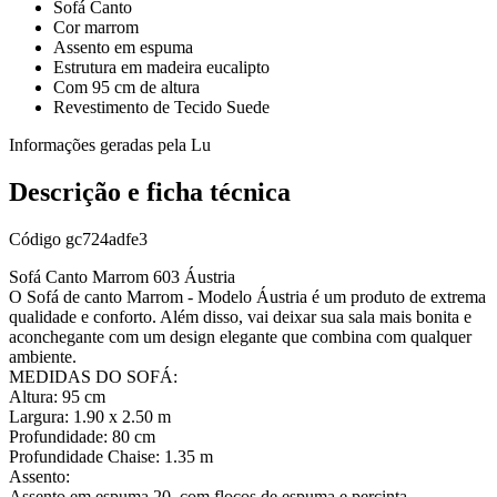
Sofá Canto
Cor marrom
Assento em espuma
Estrutura em madeira eucalipto
Com 95 cm de altura
Revestimento de Tecido Suede
Informações geradas pela Lu
Descrição e ficha técnica
Código
gc724adfe3
Sofá Canto Marrom 603 Áustria
O Sofá de canto Marrom - Modelo Áustria é um produto de extrema
qualidade e conforto. Além disso, vai deixar sua sala mais bonita e
aconchegante com um design elegante que combina com qualquer
ambiente.
MEDIDAS DO SOFÁ:
Altura: 95 cm
Largura: 1.90 x 2.50 m
Profundidade: 80 cm
Profundidade Chaise: 1.35 m
Assento:
Assento em espuma 20, com flocos de espuma e percinta