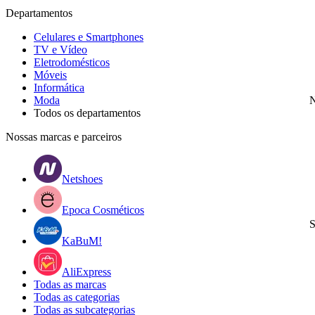
Departamentos
Celulares e Smartphones
TV e Vídeo
Eletrodomésticos
Móveis
Informática
Moda
N
Todos os departamentos
Nossas marcas e parceiros
Netshoes
Epoca Cosméticos
S
KaBuM!
AliExpress
Todas as marcas
Todas as categorias
Todas as subcategorias