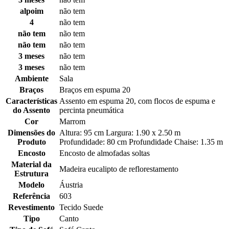
alpoim
não tem
4
não tem
não tem
não tem
não tem
não tem
3 meses
não tem
3 meses
não tem
Ambiente
Sala
Braços
Braços em espuma 20
Características
Assento em espuma 20, com flocos de espuma e
do Assento
percinta pneumática
Cor
Marrom
Dimensões do
Altura: 95 cm Largura: 1.90 x 2.50 m
Produto
Profundidade: 80 cm Profundidade Chaise: 1.35 m
Encosto
Encosto de almofadas soltas
Material da
Madeira eucalipto de reflorestamento
Estrutura
Modelo
Áustria
Referência
603
Revestimento
Tecido Suede
Tipo
Canto