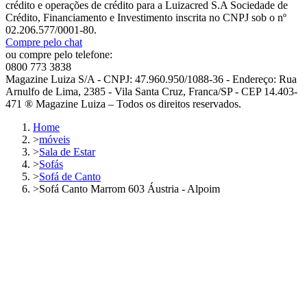
crédito e operações de crédito para a Luizacred S.A Sociedade de
Crédito, Financiamento e Investimento inscrita no CNPJ sob o nº
02.206.577/0001-80.
Compre pelo chat
ou compre pelo telefone:
0800 773 3838
Magazine Luiza S/A - CNPJ: 47.960.950/1088-36 - Endereço: Rua
Arnulfo de Lima, 2385 - Vila Santa Cruz, Franca/SP - CEP 14.403-
471 ® Magazine Luiza – Todos os direitos reservados.
Home
>
móveis
>
Sala de Estar
>
Sofás
>
Sofá de Canto
>
Sofá Canto Marrom 603 Áustria - Alpoim