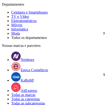
Departamentos
Celulares e Smartphones
TV e Vídeo
Eletrodomésticos
Móveis
Informática
Moda
N
Todos os departamentos
Nossas marcas e parceiros
Netshoes
Epoca Cosméticos
S
KaBuM!
AliExpress
Todas as marcas
Todas as categorias
Todas as subcategorias