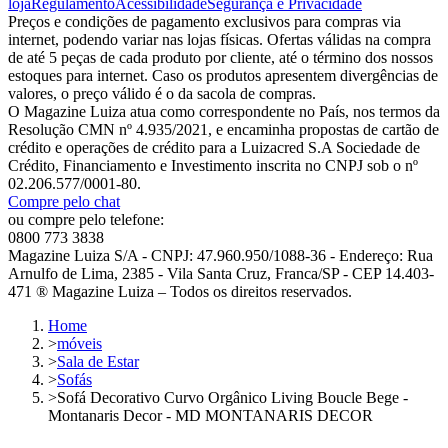
loja
Regulamento
Acessibilidade
Segurança e Privacidade
Preços e condições de pagamento exclusivos para compras via
internet, podendo variar nas lojas físicas. Ofertas válidas na compra
de até 5 peças de cada produto por cliente, até o término dos nossos
estoques para internet. Caso os produtos apresentem divergências de
valores, o preço válido é o da sacola de compras.
O Magazine Luiza atua como correspondente no País, nos termos da
Resolução CMN nº 4.935/2021, e encaminha propostas de cartão de
crédito e operações de crédito para a Luizacred S.A Sociedade de
Crédito, Financiamento e Investimento inscrita no CNPJ sob o nº
02.206.577/0001-80.
Compre pelo chat
ou compre pelo telefone:
0800 773 3838
Magazine Luiza S/A - CNPJ: 47.960.950/1088-36 - Endereço: Rua
Arnulfo de Lima, 2385 - Vila Santa Cruz, Franca/SP - CEP 14.403-
471 ® Magazine Luiza – Todos os direitos reservados.
Home
>
móveis
>
Sala de Estar
>
Sofás
>
Sofá Decorativo Curvo Orgânico Living Boucle Bege -
Montanaris Decor - MD MONTANARIS DECOR