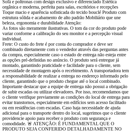
Sofá e poltronas com design exclusivo e diferenciado Estética
orgânica e moderna, perfeita para salas, escritórios e recepções
Toque macio e aparência sofisticada do tecido bouclé Produto com
estrutura sólida e acabamento de alto padrão Mobiliário que une
beleza, ergonomia e durabilidade Atenção:
As fotos são meramente ilustrativas. O tom da cor do produto pode
variar conforme a calibração do seu monitor e a percepção visual
individual.
Frete: O custo do frete é por conta do comprador e deve ser
combinado diretamente com o vendedor através das perguntas antes
da compra, especialmente caso o estado de entrega não esteja entre
as opções pré-definidas no anúncio. O produto será entregue já
montado, garantindo praticidade e facilidade para o cliente, sem
necessidade de montagem após o recebimento. A transportadora tem
a responsabilidade de realizar a entrega no endereço informado pelo
cliente, garantindo que o produto chegue até o local combinado.
Importante destacar que a equipe de entrega não possui a obrigação
de subir escadas ou utilizar elevadores. Por isso, recomendamos que
o cliente verifique previamente as condições do local de entrega para
evitar transtornos, especialmente em edifícios sem acesso facilitado
ou em residências com escadas. Caso haja necessidade de ajuda
adicional para o transporte dentro do local, sugerimos que o cliente
providencie apoio para receber o produto com segurança e
comodidade. 🚨 ATENÇÃO: É FUNDAMENTAL QUE O
PRODUTO SEJA CONFERIDO DETALHADAMENTE NO