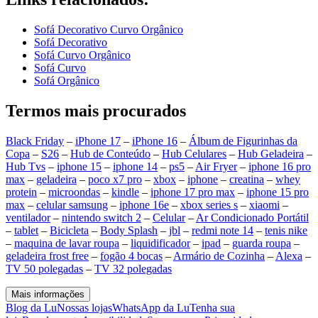
Sofá Decorativo Curvo Orgânico
Sofá Decorativo
Sofá Curvo Orgânico
Sofá Curvo
Sofá Orgânico
Termos mais procurados
Black Friday
–
iPhone 17
–
iPhone 16
–
Álbum de Figurinhas da
Copa
–
S26
–
Hub de Conteúdo
–
Hub Celulares
–
Hub Geladeira
–
Hub Tvs
–
iphone 15
–
iphone 14
–
ps5
–
Air Fryer
–
iphone 16 pro
max
–
geladeira
–
poco x7 pro
–
xbox
–
iphone
–
creatina
–
whey
protein
–
microondas
–
kindle
–
iphone 17 pro max
–
iphone 15 pro
max
–
celular samsung
–
iphone 16e
–
xbox series s
–
xiaomi
–
ventilador
–
nintendo switch 2
–
Celular
–
Ar Condicionado Portátil
–
tablet
–
Bicicleta
–
Body Splash
–
jbl
–
redmi note 14
–
tenis nike
–
maquina de lavar roupa
–
liquidificador
–
ipad
–
guarda roupa
–
geladeira frost free
–
fogão 4 bocas
–
Armário de Cozinha
–
Alexa
–
TV 50 polegadas
–
TV 32 polegadas
Mais informações
Blog da Lu
Nossas lojas
WhatsApp da Lu
Tenha sua