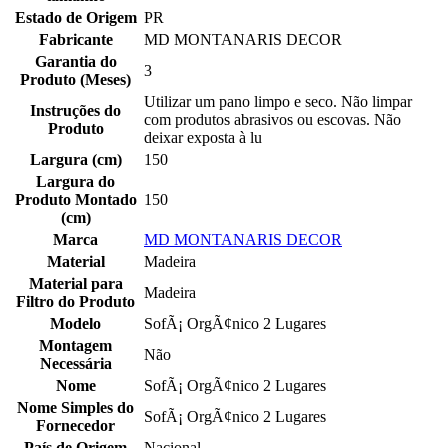
Estado de Origem
PR
Fabricante
MD MONTANARIS DECOR
Garantia do
3
Produto (Meses)
Utilizar um pano limpo e seco. Não limpar
Instruções do
com produtos abrasivos ou escovas. Não
Produto
deixar exposta à lu
Largura (cm)
150
Largura do
Produto Montado
150
(cm)
Marca
MD MONTANARIS DECOR
Material
Madeira
Material para
Madeira
Filtro do Produto
Modelo
SofÃ¡ OrgÃ¢nico 2 Lugares
Montagem
Não
Necessária
Nome
SofÃ¡ OrgÃ¢nico 2 Lugares
Nome Simples do
SofÃ¡ OrgÃ¢nico 2 Lugares
Fornecedor
País de Origem
Nacional