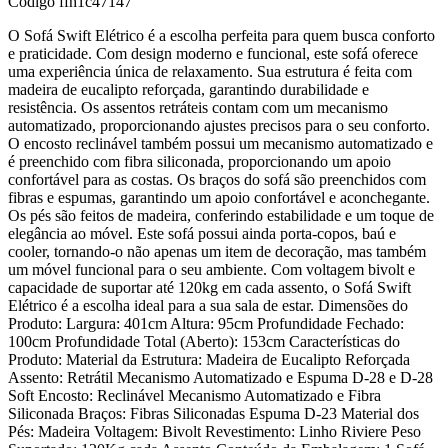
Código
ffh1c47147
O Sofá Swift Elétrico é a escolha perfeita para quem busca conforto
e praticidade. Com design moderno e funcional, este sofá oferece
uma experiência única de relaxamento. Sua estrutura é feita com
madeira de eucalipto reforçada, garantindo durabilidade e
resistência. Os assentos retráteis contam com um mecanismo
automatizado, proporcionando ajustes precisos para o seu conforto.
O encosto reclinável também possui um mecanismo automatizado e
é preenchido com fibra siliconada, proporcionando um apoio
confortável para as costas. Os braços do sofá são preenchidos com
fibras e espumas, garantindo um apoio confortável e aconchegante.
Os pés são feitos de madeira, conferindo estabilidade e um toque de
elegância ao móvel. Este sofá possui ainda porta-copos, baú e
cooler, tornando-o não apenas um item de decoração, mas também
um móvel funcional para o seu ambiente. Com voltagem bivolt e
capacidade de suportar até 120kg em cada assento, o Sofá Swift
Elétrico é a escolha ideal para a sua sala de estar. Dimensões do
Produto: Largura: 401cm Altura: 95cm Profundidade Fechado:
100cm Profundidade Total (Aberto): 153cm Características do
Produto: Material da Estrutura: Madeira de Eucalipto Reforçada
Assento: Retrátil Mecanismo Automatizado e Espuma D-28 e D-28
Soft Encosto: Reclinável Mecanismo Automatizado e Fibra
Siliconada Braços: Fibras Siliconadas Espuma D-23 Material dos
Pés: Madeira Voltagem: Bivolt Revestimento: Linho Riviere Peso