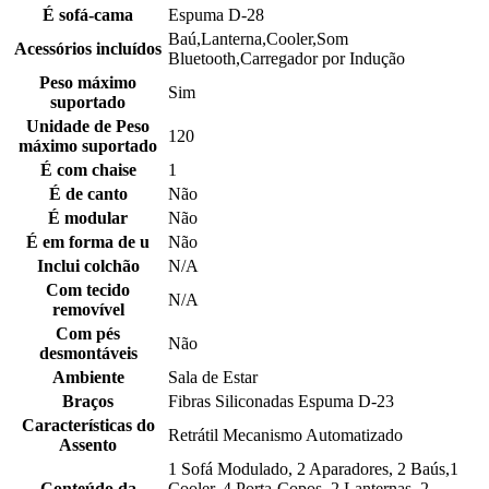
É sofá-cama
Espuma D-28
Baú,Lanterna,Cooler,Som
Acessórios incluídos
Bluetooth,Carregador por Indução
Peso máximo
Sim
suportado
Unidade de Peso
120
máximo suportado
É com chaise
1
É de canto
Não
É modular
Não
É em forma de u
Não
Inclui colchão
N/A
Com tecido
N/A
removível
Com pés
Não
desmontáveis
Ambiente
Sala de Estar
Braços
Fibras Siliconadas Espuma D-23
Características do
Retrátil Mecanismo Automatizado
Assento
1 Sofá Modulado, 2 Aparadores, 2 Baús,1
Conteúdo da
Cooler, 4 Porta-Copos, 2 Lanternas, 2