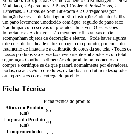
Suportado: 120Kg cada Assento Conteúdo da Embalagem: 1 Sofá
Modulado, 2 Aparadores, 2 Baús,1 Cooler, 4 Porta-Copos, 2
Lanternas, 2 Caixas de Som Bluetooth e 2 Carregadores por
Indução Necessita de Montagem: Sim Instruções/Cuidado: Utilizar
um pano levemente umedecido com água, seguido de pano seco.
Não limpar com escovas ou produtos abrasivos. Observações
Importantes: - As imagens são meramente ilustrativas e não
acompanham objetos de decoração e eletros. - Pode haver alguma
diferença de tonalidade entre a imagem e o produto, por conta do
tratamento de imagens e a calibração de cores da sua tela. - Todos os
nossos produtos são enviados devidamente embalados e com total
segurança - Confira as dimensões do produto no momento da
compra e certifique-se de que passará normalmente por elevadores,
portas, escadas e/ou corredores, evitando assim futuros desagrados
ou imprevistos com a entrega do produto.
Ficha Técnica
Ficha tecnica do produto
Altura do Produto
95
(cm)
Largura do Produto
401
(cm)
Comprimento do