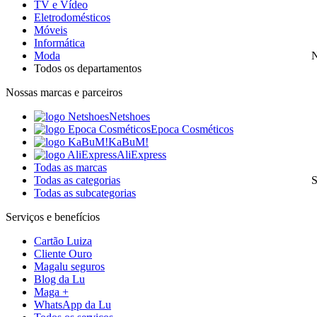
TV e Vídeo
Eletrodomésticos
Móveis
Informática
Moda
N
Todos os departamentos
Nossas marcas e parceiros
Netshoes
Epoca Cosméticos
KaBuM!
AliExpress
Todas as marcas
Todas as categorias
S
Todas as subcategorias
Serviços e benefícios
Cartão Luiza
Cliente Ouro
Magalu seguros
Blog da Lu
Maga +
WhatsApp da Lu