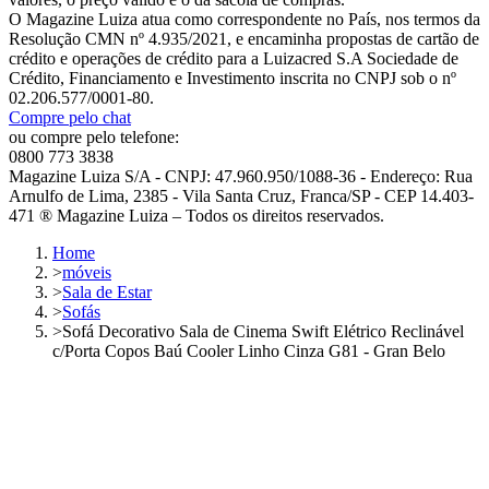
O Magazine Luiza atua como correspondente no País, nos termos da
Resolução CMN nº 4.935/2021, e encaminha propostas de cartão de
crédito e operações de crédito para a Luizacred S.A Sociedade de
Crédito, Financiamento e Investimento inscrita no CNPJ sob o nº
02.206.577/0001-80.
Compre pelo chat
ou compre pelo telefone:
0800 773 3838
Magazine Luiza S/A - CNPJ: 47.960.950/1088-36 - Endereço: Rua
Arnulfo de Lima, 2385 - Vila Santa Cruz, Franca/SP - CEP 14.403-
471 ® Magazine Luiza – Todos os direitos reservados.
Home
>
móveis
>
Sala de Estar
>
Sofás
>
Sofá Decorativo Sala de Cinema Swift Elétrico Reclinável
c/Porta Copos Baú Cooler Linho Cinza G81 - Gran Belo