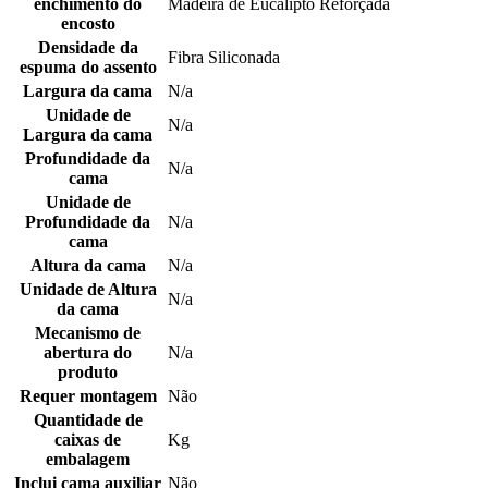
enchimento do
Madeira de Eucalipto Reforçada
encosto
Densidade da
Fibra Siliconada
espuma do assento
Largura da cama
N/a
Unidade de
N/a
Largura da cama
Profundidade da
N/a
cama
Unidade de
Profundidade da
N/a
cama
Altura da cama
N/a
Unidade de Altura
N/a
da cama
Mecanismo de
abertura do
N/a
produto
Requer montagem
Não
Quantidade de
caixas de
Kg
embalagem
Inclui cama auxiliar
Não