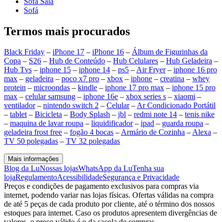
Sofá Sala
Sofá
Termos mais procurados
Black Friday
–
iPhone 17
–
iPhone 16
–
Álbum de Figurinhas da
Copa
–
S26
–
Hub de Conteúdo
–
Hub Celulares
–
Hub Geladeira
–
Hub Tvs
–
iphone 15
–
iphone 14
–
ps5
–
Air Fryer
–
iphone 16 pro
max
–
geladeira
–
poco x7 pro
–
xbox
–
iphone
–
creatina
–
whey
protein
–
microondas
–
kindle
–
iphone 17 pro max
–
iphone 15 pro
max
–
celular samsung
–
iphone 16e
–
xbox series s
–
xiaomi
–
ventilador
–
nintendo switch 2
–
Celular
–
Ar Condicionado Portátil
–
tablet
–
Bicicleta
–
Body Splash
–
jbl
–
redmi note 14
–
tenis nike
–
maquina de lavar roupa
–
liquidificador
–
ipad
–
guarda roupa
–
geladeira frost free
–
fogão 4 bocas
–
Armário de Cozinha
–
Alexa
–
TV 50 polegadas
–
TV 32 polegadas
Mais informações
Blog da Lu
Nossas lojas
WhatsApp da Lu
Tenha sua
loja
Regulamento
Acessibilidade
Segurança e Privacidade
Preços e condições de pagamento exclusivos para compras via
internet, podendo variar nas lojas físicas. Ofertas válidas na compra
de até 5 peças de cada produto por cliente, até o término dos nossos
estoques para internet. Caso os produtos apresentem divergências de
valores, o preço válido é o da sacola de compras.