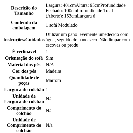
Largura: 401cmAltura: 95cmProfundidade
Descrição do
Fechado: 100cmProfundidade Total
Tamanho
(Aberto): 153cmLargura d
Conteúdo da
1 sofá Modulado
embalagem
Utilizar um pano levemente umedecido com
Instruções/Cuidados
água, seguido de pano seco. Não limpar com
escovas ou produ
É reclinável
1
Orientação do sofá
Sim
Material dos pés
N/A
Cor dos pés
Madeira
Quantidade de
Marrom
peças
Largura do colchão
1
Unidade de
N/a
Largura do colchão
Comprimento do
N/a
colchão
Unidade de
Comprimento do
N/a
colchão