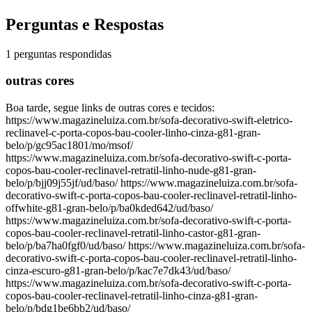
Perguntas e Respostas
1 perguntas respondidas
outras cores
Boa tarde, segue links de outras cores e tecidos:
https://www.magazineluiza.com.br/sofa-decorativo-swift-eletrico-
reclinavel-c-porta-copos-bau-cooler-linho-cinza-g81-gran-
belo/p/gc95ac1801/mo/msof/
https://www.magazineluiza.com.br/sofa-decorativo-swift-c-porta-
copos-bau-cooler-reclinavel-retratil-linho-nude-g81-gran-
belo/p/bjj09j55jf/ud/baso/ https://www.magazineluiza.com.br/sofa-
decorativo-swift-c-porta-copos-bau-cooler-reclinavel-retratil-linho-
offwhite-g81-gran-belo/p/ba0kded642/ud/baso/
https://www.magazineluiza.com.br/sofa-decorativo-swift-c-porta-
copos-bau-cooler-reclinavel-retratil-linho-castor-g81-gran-
belo/p/ba7ha0fgf0/ud/baso/ https://www.magazineluiza.com.br/sofa-
decorativo-swift-c-porta-copos-bau-cooler-reclinavel-retratil-linho-
cinza-escuro-g81-gran-belo/p/kac7e7dk43/ud/baso/
https://www.magazineluiza.com.br/sofa-decorativo-swift-c-porta-
copos-bau-cooler-reclinavel-retratil-linho-cinza-g81-gran-
belo/p/bdg1be6bb2/ud/baso/