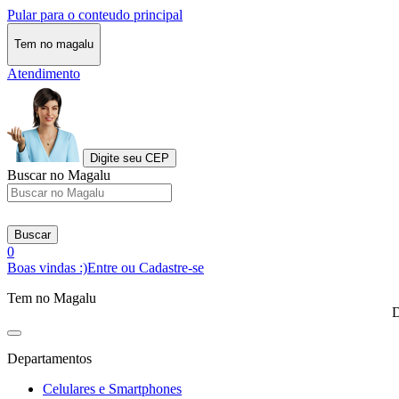
Pular para o conteudo principal
Tem no magalu
Atendimento
Digite seu CEP
Buscar no Magalu
Buscar
0
Boas vindas :)
Entre ou Cadastre-se
Tem no Magalu
D
Departamentos
Celulares e Smartphones