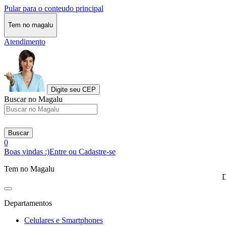
Pular para o conteudo principal
Tem no magalu
Atendimento
Digite seu CEP
Buscar no Magalu
Buscar
0
Boas vindas :)
Entre ou Cadastre-se
Tem no Magalu
D
Departamentos
Celulares e Smartphones