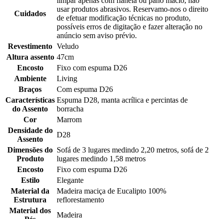
limpar apenas com flanela ou pano macio, não
usar produtos abrasivos. Reservamo-nos o direito
Cuidados
de efetuar modificação técnicas no produto,
possíveis erros de digitação e fazer alteração no
anúncio sem aviso prévio.
Revestimento
Veludo
Altura assento
47cm
Encosto
Fixo com espuma D26
Ambiente
Living
Braços
Com espuma D26
Características
Espuma D28, manta acrílica e percintas de
do Assento
borracha
Cor
Marrom
Densidade do
D28
Assento
Dimensões do
Sofá de 3 lugares medindo 2,20 metros, sofá de 2
Produto
lugares medindo 1,58 metros
Encosto
Fixo com espuma D26
Estilo
Elegante
Material da
Madeira maciça de Eucalipto 100%
Estrutura
reflorestamento
Material dos
Madeira