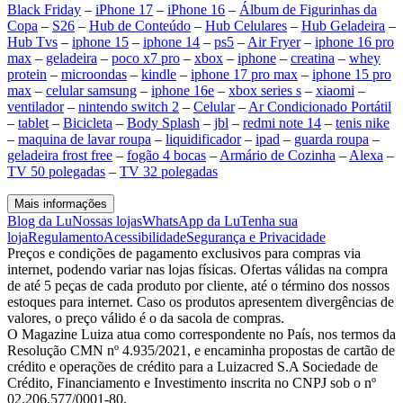
Black Friday
–
iPhone 17
–
iPhone 16
–
Álbum de Figurinhas da
Copa
–
S26
–
Hub de Conteúdo
–
Hub Celulares
–
Hub Geladeira
–
Hub Tvs
–
iphone 15
–
iphone 14
–
ps5
–
Air Fryer
–
iphone 16 pro
max
–
geladeira
–
poco x7 pro
–
xbox
–
iphone
–
creatina
–
whey
protein
–
microondas
–
kindle
–
iphone 17 pro max
–
iphone 15 pro
max
–
celular samsung
–
iphone 16e
–
xbox series s
–
xiaomi
–
ventilador
–
nintendo switch 2
–
Celular
–
Ar Condicionado Portátil
–
tablet
–
Bicicleta
–
Body Splash
–
jbl
–
redmi note 14
–
tenis nike
–
maquina de lavar roupa
–
liquidificador
–
ipad
–
guarda roupa
–
geladeira frost free
–
fogão 4 bocas
–
Armário de Cozinha
–
Alexa
–
TV 50 polegadas
–
TV 32 polegadas
Mais informações
Blog da Lu
Nossas lojas
WhatsApp da Lu
Tenha sua
loja
Regulamento
Acessibilidade
Segurança e Privacidade
Preços e condições de pagamento exclusivos para compras via
internet, podendo variar nas lojas físicas. Ofertas válidas na compra
de até 5 peças de cada produto por cliente, até o término dos nossos
estoques para internet. Caso os produtos apresentem divergências de
valores, o preço válido é o da sacola de compras.
O Magazine Luiza atua como correspondente no País, nos termos da
Resolução CMN nº 4.935/2021, e encaminha propostas de cartão de
crédito e operações de crédito para a Luizacred S.A Sociedade de
Crédito, Financiamento e Investimento inscrita no CNPJ sob o nº
02.206.577/0001-80.