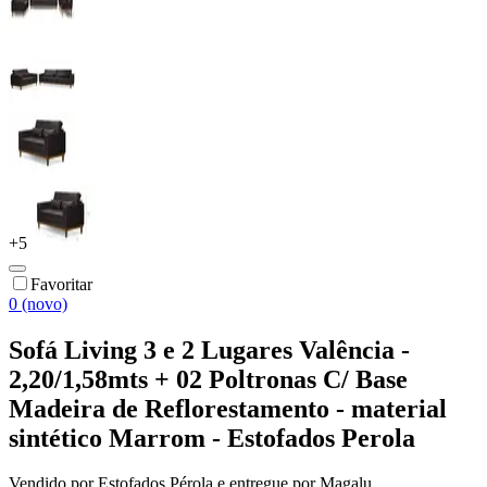
+
5
Favoritar
0 (novo)
Sofá Living 3 e 2 Lugares Valência -
2,20/1,58mts + 02 Poltronas C/ Base
Madeira de Reflorestamento - material
sintético Marrom - Estofados Perola
Vendido por
Estofados Pérola
e entregue por
Magalu