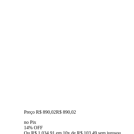
Preço R$ 890,02
R$
890
,
02
no Pix
14% OFF
Ou R$ 1.034,91 em 10x de R$ 103,49 sem juros
ou