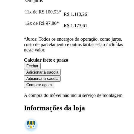
sem juros
11x de
R$ 100,93
*
R$ 1.110,26
12x de
R$ 97,80
*
R$ 1.173,61
*Juros: Todos os encargos da operação, como juros,
custo de parcelamento e outras tarifas estão incluídas
neste valor.
Calcular frete e prazo
Fechar
Adicionar à sacola
Adicionar à sacola
Comprar agora
A compra do móvel não inclui serviço de montagem.
Informações da loja