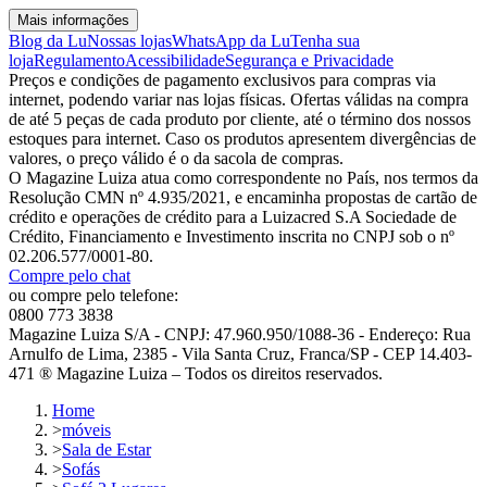
Mais informações
Blog da Lu
Nossas lojas
WhatsApp da Lu
Tenha sua
loja
Regulamento
Acessibilidade
Segurança e Privacidade
Preços e condições de pagamento exclusivos para compras via
internet, podendo variar nas lojas físicas. Ofertas válidas na compra
de até 5 peças de cada produto por cliente, até o término dos nossos
estoques para internet. Caso os produtos apresentem divergências de
valores, o preço válido é o da sacola de compras.
O Magazine Luiza atua como correspondente no País, nos termos da
Resolução CMN nº 4.935/2021, e encaminha propostas de cartão de
crédito e operações de crédito para a Luizacred S.A Sociedade de
Crédito, Financiamento e Investimento inscrita no CNPJ sob o nº
02.206.577/0001-80.
Compre pelo chat
ou compre pelo telefone:
0800 773 3838
Magazine Luiza S/A - CNPJ: 47.960.950/1088-36 - Endereço: Rua
Arnulfo de Lima, 2385 - Vila Santa Cruz, Franca/SP - CEP 14.403-
471 ® Magazine Luiza – Todos os direitos reservados.
Home
>
móveis
>
Sala de Estar
>
Sofás