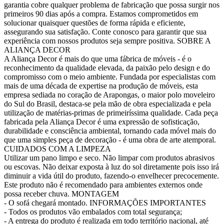
garantia cobre qualquer problema de fabricação que possa surgir nos
primeiros 90 dias após a compra. Estamos comprometidos em
solucionar quaisquer questões de forma rápida e eficiente,
assegurando sua satisfação. Conte conosco para garantir que sua
experiência com nossos produtos seja sempre positiva. SOBRE A
ALIANÇA DECOR
A Aliança Decor é mais do que uma fábrica de móveis - é o
reconhecimento da qualidade elevada, da paixão pelo design e do
compromisso com o meio ambiente. Fundada por especialistas com
mais de uma década de expertise na produção de móveis, esta
empresa sediada no coração de Arapongas, o maior polo moveleiro
do Sul do Brasil, destaca-se pela mão de obra especializada e pela
utilização de matérias-primas de primeiríssima qualidade. Cada peça
fabricada pela Aliança Decor é uma expressão de sofisticação,
durabilidade e consciência ambiental, tornando cada móvel mais do
que uma simples peça de decoração - é uma obra de arte atemporal.
CUIDADOS COM A LIMPEZA
Utilizar um pano limpo e seco. Não limpar com produtos abrasivos
ou escovas. Não deixar exposta à luz do sol diretamente pois isso irá
diminuir a vida útil do produto, fazendo-o envelhecer precocemente.
Este produto não é recomendado para ambientes externos onde
possa receber chuva. MONTAGEM
- O sofá chegará montado. INFORMAÇÕES IMPORTANTES
- Todos os produtos vão embalados com total segurança;
- A entrega do produto é realizada em todo território nacional, até