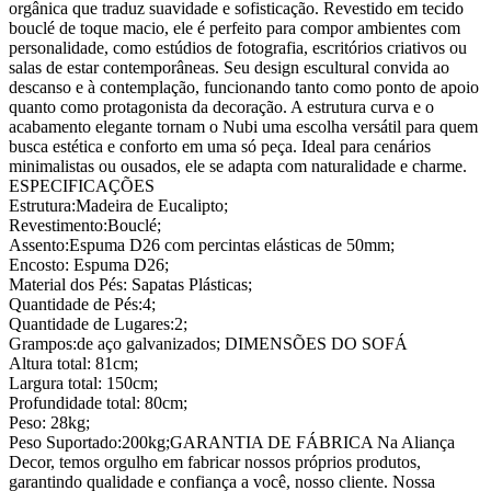
orgânica que traduz suavidade e sofisticação. Revestido em tecido
bouclé de toque macio, ele é perfeito para compor ambientes com
personalidade, como estúdios de fotografia, escritórios criativos ou
salas de estar contemporâneas. Seu design escultural convida ao
descanso e à contemplação, funcionando tanto como ponto de apoio
quanto como protagonista da decoração. A estrutura curva e o
acabamento elegante tornam o Nubi uma escolha versátil para quem
busca estética e conforto em uma só peça. Ideal para cenários
minimalistas ou ousados, ele se adapta com naturalidade e charme.
ESPECIFICAÇÕES
Estrutura:Madeira de Eucalipto;
Revestimento:Bouclé;
Assento:Espuma D26 com percintas elásticas de 50mm;
Encosto: Espuma D26;
Material dos Pés: Sapatas Plásticas;
Quantidade de Pés:4;
Quantidade de Lugares:2;
Grampos:de aço galvanizados; DIMENSÕES DO SOFÁ
Altura total: 81cm;
Largura total: 150cm;
Profundidade total: 80cm;
Peso: 28kg;
Peso Suportado:200kg;GARANTIA DE FÁBRICA Na Aliança
Decor, temos orgulho em fabricar nossos próprios produtos,
garantindo qualidade e confiança a você, nosso cliente. Nossa