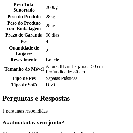
Peso Total
200kg
Suportado
Peso do Produto
28kg
Peso do Produto
28kg
com Embalagem
Prazo de Garantia
90 dias
Pés
4
Quantidade de
2
Lugares
Revestimento
Bouclé
Altura: 81cm Largura: 150 cm
Tamanho do Móvel
Profundidade: 80 cm
Tipo de Pés
Sapatas Plásticas
Tipo de Sofá
Divã
Perguntas e Respostas
1 perguntas respondidas
As almofadas vem junto?