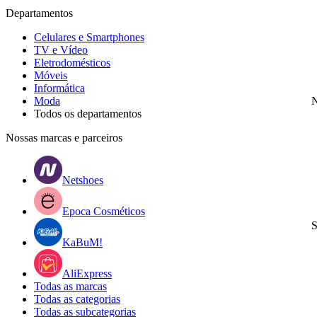
Departamentos
Celulares e Smartphones
TV e Vídeo
Eletrodomésticos
Móveis
Informática
Moda
N
Todos os departamentos
Nossas marcas e parceiros
Netshoes
Epoca Cosméticos
S
KaBuM!
AliExpress
Todas as marcas
Todas as categorias
Todas as subcategorias