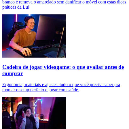
branco e remova o amarelado sem danificar o móvel com estas dicas
práticas da Lu!
Cadeira de jogar videogame: o que avaliar antes de
comprar
Ergonomia, materiais e ajustes: tudo o que você precisa saber pra
montar o setup perfeito e jogar com saúde.