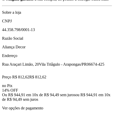
Sobre a loja
CNPJ
44.358.798/0001-13
Razão Social
Aliança Decor
Endereço
Rua Araçari Limão, 20
Vila Triâgulo - Arapongas/PR
06674-425
Preço R$ 812,62
R$
812
,
62
no Pix
14% OFF
Ou R$ 944,91 em 10x de R$ 94,49 sem juros
ou
R$ 944,91
em
10
x
de
R$ 94,49
sem juros
Ver opções de pagamento