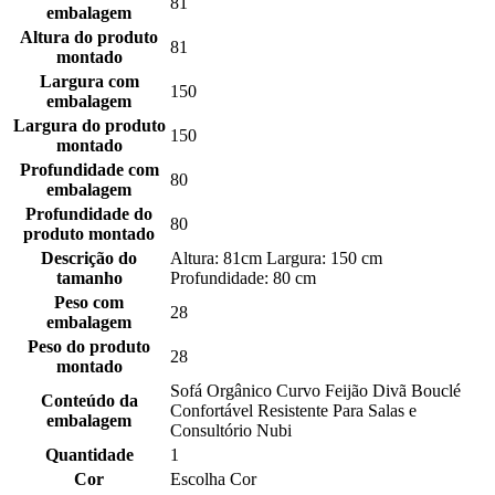
81
embalagem
Altura do produto
81
montado
Largura com
150
embalagem
Largura do produto
150
montado
Profundidade com
80
embalagem
Profundidade do
80
produto montado
Descrição do
Altura: 81cm Largura: 150 cm
tamanho
Profundidade: 80 cm
Peso com
28
embalagem
Peso do produto
28
montado
Sofá Orgânico Curvo Feijão Divã Bouclé
Conteúdo da
Confortável Resistente Para Salas e
embalagem
Consultório Nubi
Quantidade
1
Cor
Escolha Cor