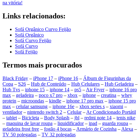
na vitória!
Links relacionados:
Sofá Orgânico Curvo Feijão
Sofá Orgânico
Sofá Curvo Feijão
Sofá Curvo
Sofá Feijão
Termos mais procurados
Black Friday
–
iPhone 17
–
iPhone 16
–
Álbum de Figurinhas da
Copa
–
S26
–
Hub de Conteúdo
–
Hub Celulares
–
Hub Geladeira
–
Hub Tvs
–
iphone 15
–
iphone 14
–
ps5
–
Air Fryer
–
iphone 16 pro
max
–
geladeira
–
poco x7 pro
–
xbox
–
iphone
–
creatina
–
whey
protein
–
microondas
–
kindle
–
iphone 17 pro max
–
iphone 15 pro
max
–
celular samsung
–
iphone 16e
–
xbox series s
–
xiaomi
–
ventilador
–
nintendo switch 2
–
Celular
–
Ar Condicionado Portátil
–
tablet
–
Bicicleta
–
Body Splash
–
jbl
–
redmi note 14
–
tenis nike
–
maquina de lavar roupa
–
liquidificador
–
ipad
–
guarda roupa
–
geladeira frost free
–
fogão 4 bocas
–
Armário de Cozinha
–
Alexa
–
TV 50 polegadas
–
TV 32 polegadas