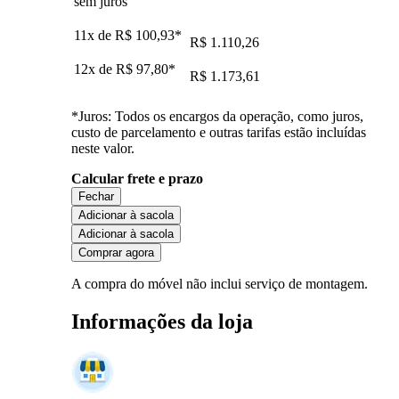
sem juros
11x de
R$ 100,93
*
R$ 1.110,26
12x de
R$ 97,80
*
R$ 1.173,61
*Juros: Todos os encargos da operação, como juros,
custo de parcelamento e outras tarifas estão incluídas
neste valor.
Calcular frete e prazo
Fechar
Adicionar à sacola
Adicionar à sacola
Comprar agora
A compra do móvel não inclui serviço de montagem.
Informações da loja