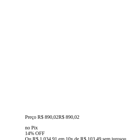
Preço R$ 890,02
R$
890
,
02
no Pix
14% OFF
Ou R$ 1.034,91 em 10x de R$ 103,49 sem juros
ou