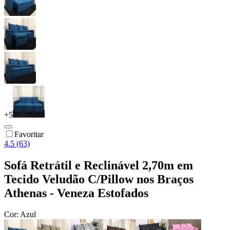
+
5
Favoritar
4.5 (63)
Sofá Retrátil e Reclinável 2,70m em
Tecido Veludão C/Pillow nos Braços
Athenas - Veneza Estofados
Cor:
Azul