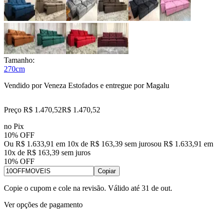
Tamanho:
270cm
Vendido por
Veneza Estofados
e entregue por
Magalu
Preço R$ 1.470,52
R$
1.470
,
52
no Pix
10% OFF
Ou R$ 1.633,91 em 10x de R$ 163,39 sem juros
ou
R$ 1.633,91
em
10
x de
R$ 163,39
sem juros
10% OFF
Copiar
Copie o cupom e cole na revisão. Válido até
31 de out
.
Ver opções de pagamento