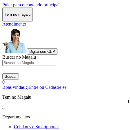
Pular para o conteudo principal
Tem no magalu
Atendimento
Digite seu CEP
Buscar no Magalu
Buscar
0
Boas vindas :)
Entre ou Cadastre-se
Tem no Magalu
D
Departamentos
Celulares e Smartphones