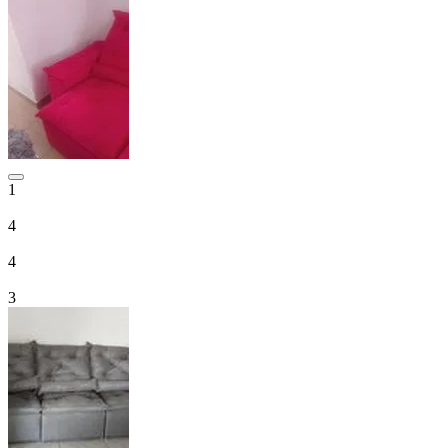
1
4
4
3