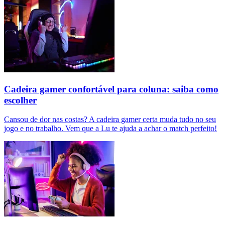
Cadeira gamer confortável para coluna: saiba como
escolher
Cansou de dor nas costas? A cadeira gamer certa muda tudo no seu
jogo e no trabalho. Vem que a Lu te ajuda a achar o match perfeito!