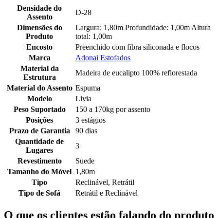
Densidade do
D-28
Assento
Dimensões do
Largura: 1,80m Profundidade: 1,00m Altura
Produto
total: 1,00m
Encosto
Preenchido com fibra siliconada e flocos
Marca
Adonai Estofados
Material da
Madeira de eucalipto 100% reflorestada
Estrutura
Material do Assento
Espuma
Modelo
Livia
Peso Suportado
150 a 170kg por assento
Posições
3 estágios
Prazo de Garantia
90 dias
Quantidade de
3
Lugares
Revestimento
Suede
Tamanho do Móvel
1,80m
Tipo
Reclinável, Retrátil
Tipo de Sofá
Retrátil e Reclinável
O que os clientes estão falando do produto