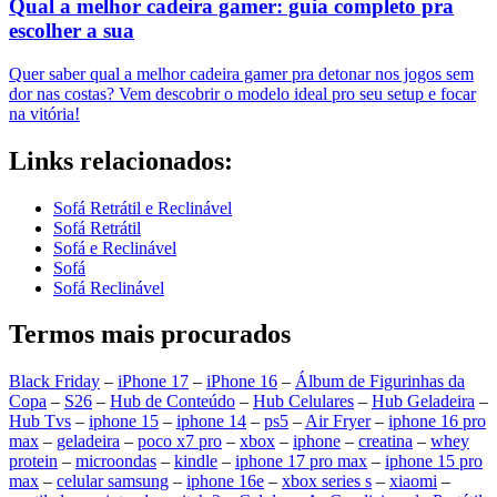
Qual a melhor cadeira gamer: guia completo pra
escolher a sua
Quer saber qual a melhor cadeira gamer pra detonar nos jogos sem
dor nas costas? Vem descobrir o modelo ideal pro seu setup e focar
na vitória!
Links relacionados:
Sofá Retrátil e Reclinável
Sofá Retrátil
Sofá e Reclinável
Sofá
Sofá Reclinável
Termos mais procurados
Black Friday
–
iPhone 17
–
iPhone 16
–
Álbum de Figurinhas da
Copa
–
S26
–
Hub de Conteúdo
–
Hub Celulares
–
Hub Geladeira
–
Hub Tvs
–
iphone 15
–
iphone 14
–
ps5
–
Air Fryer
–
iphone 16 pro
max
–
geladeira
–
poco x7 pro
–
xbox
–
iphone
–
creatina
–
whey
protein
–
microondas
–
kindle
–
iphone 17 pro max
–
iphone 15 pro
max
–
celular samsung
–
iphone 16e
–
xbox series s
–
xiaomi
–