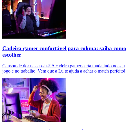
Cadeira gamer confortável para coluna: saiba como
escolher
Cansou de dor nas costas? A cadeira gamer certa muda tudo no seu
jogo e no trabalho. Vem que a Lu te ajuda a achar o match perfeito!