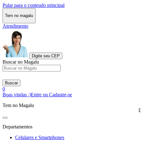
Pular para o conteudo principal
Tem no magalu
Atendimento
Digite seu CEP
Buscar no Magalu
Buscar
0
Boas vindas :)
Entre ou Cadastre-se
Tem no Magalu
D
Departamentos
Celulares e Smartphones