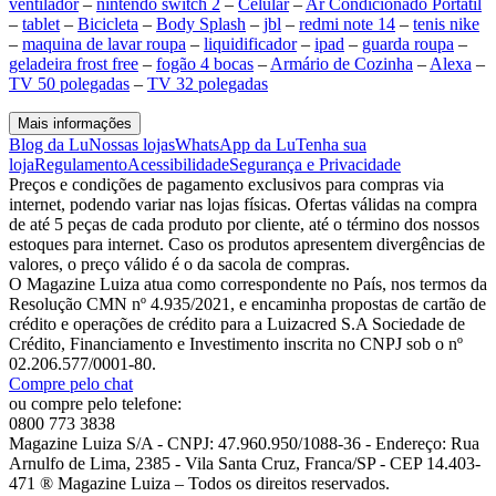
ventilador
–
nintendo switch 2
–
Celular
–
Ar Condicionado Portátil
–
tablet
–
Bicicleta
–
Body Splash
–
jbl
–
redmi note 14
–
tenis nike
–
maquina de lavar roupa
–
liquidificador
–
ipad
–
guarda roupa
–
geladeira frost free
–
fogão 4 bocas
–
Armário de Cozinha
–
Alexa
–
TV 50 polegadas
–
TV 32 polegadas
Mais informações
Blog da Lu
Nossas lojas
WhatsApp da Lu
Tenha sua
loja
Regulamento
Acessibilidade
Segurança e Privacidade
Preços e condições de pagamento exclusivos para compras via
internet, podendo variar nas lojas físicas. Ofertas válidas na compra
de até 5 peças de cada produto por cliente, até o término dos nossos
estoques para internet. Caso os produtos apresentem divergências de
valores, o preço válido é o da sacola de compras.
O Magazine Luiza atua como correspondente no País, nos termos da
Resolução CMN nº 4.935/2021, e encaminha propostas de cartão de
crédito e operações de crédito para a Luizacred S.A Sociedade de
Crédito, Financiamento e Investimento inscrita no CNPJ sob o nº
02.206.577/0001-80.
Compre pelo chat
ou compre pelo telefone:
0800 773 3838
Magazine Luiza S/A - CNPJ: 47.960.950/1088-36 - Endereço: Rua
Arnulfo de Lima, 2385 - Vila Santa Cruz, Franca/SP - CEP 14.403-
471 ® Magazine Luiza – Todos os direitos reservados.