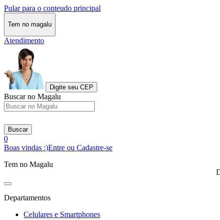
Pular para o conteudo principal
Tem no magalu
Atendimento
Digite seu CEP
Buscar no Magalu
Buscar
0
Boas vindas :)
Entre ou Cadastre-se
Tem no Magalu
D
Departamentos
Celulares e Smartphones