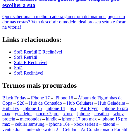
escolher a sua
Quer saber qual a melhor cadeira gamer pra detonar nos jogos sem
dor nas costas? Vem descobrir o modelo ideal pro seu setup e focar
na vitória!
Links relacionados:
Sofá Retrátil E Reclinável
Sofá Retrátil
Sofá E Reclinável
Sofá
Sofá Reclinável
Termos mais procurados
Black Friday
–
iPhone 17
–
iPhone 16
–
Álbum de Figurinhas da
Copa
–
S26
–
Hub de Conteúdo
–
Hub Celulares
–
Hub Geladeira
–
Hub Tvs
–
iphone 15
–
iphone 14
–
ps5
–
Air Fryer
–
iphone 16 pro
max
–
geladeira
–
poco x7 pro
–
xbox
–
iphone
–
creatina
–
whey
protein
–
microondas
–
kindle
–
iphone 17 pro max
–
iphone 15 pro
max
–
celular samsung
–
iphone 16e
–
xbox series s
–
xiaomi
–
ventilador
–
nintendo switch 2
–
Celular
–
Ar Condicionado Portátil