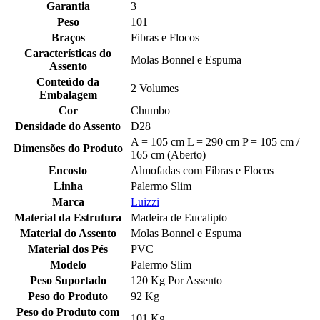
Garantia
3
Peso
101
Braços
Fibras e Flocos
Características do
Molas Bonnel e Espuma
Assento
Conteúdo da
2 Volumes
Embalagem
Cor
Chumbo
Densidade do Assento
D28
A = 105 cm L = 290 cm P = 105 cm /
Dimensões do Produto
165 cm (Aberto)
Encosto
Almofadas com Fibras e Flocos
Linha
Palermo Slim
Marca
Luizzi
Material da Estrutura
Madeira de Eucalipto
Material do Assento
Molas Bonnel e Espuma
Material dos Pés
PVC
Modelo
Palermo Slim
Peso Suportado
120 Kg Por Assento
Peso do Produto
92 Kg
Peso do Produto com
101 Kg