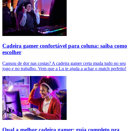
Cadeira gamer confortável para coluna: saiba como
escolher
Cansou de dor nas costas? A cadeira gamer certa muda tudo no seu
jogo e no trabalho. Vem que a Lu te ajuda a achar o match perfeito!
Qual a melhor cadeira gamer: guia completo pra