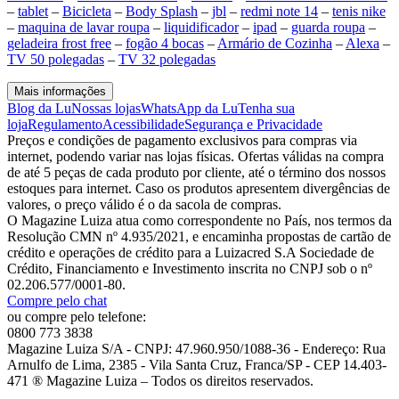
–
tablet
–
Bicicleta
–
Body Splash
–
jbl
–
redmi note 14
–
tenis nike
–
maquina de lavar roupa
–
liquidificador
–
ipad
–
guarda roupa
–
geladeira frost free
–
fogão 4 bocas
–
Armário de Cozinha
–
Alexa
–
TV 50 polegadas
–
TV 32 polegadas
Mais informações
Blog da Lu
Nossas lojas
WhatsApp da Lu
Tenha sua
loja
Regulamento
Acessibilidade
Segurança e Privacidade
Preços e condições de pagamento exclusivos para compras via
internet, podendo variar nas lojas físicas. Ofertas válidas na compra
de até 5 peças de cada produto por cliente, até o término dos nossos
estoques para internet. Caso os produtos apresentem divergências de
valores, o preço válido é o da sacola de compras.
O Magazine Luiza atua como correspondente no País, nos termos da
Resolução CMN nº 4.935/2021, e encaminha propostas de cartão de
crédito e operações de crédito para a Luizacred S.A Sociedade de
Crédito, Financiamento e Investimento inscrita no CNPJ sob o nº
02.206.577/0001-80.
Compre pelo chat
ou compre pelo telefone:
0800 773 3838
Magazine Luiza S/A - CNPJ: 47.960.950/1088-36 - Endereço: Rua
Arnulfo de Lima, 2385 - Vila Santa Cruz, Franca/SP - CEP 14.403-
471 ® Magazine Luiza – Todos os direitos reservados.