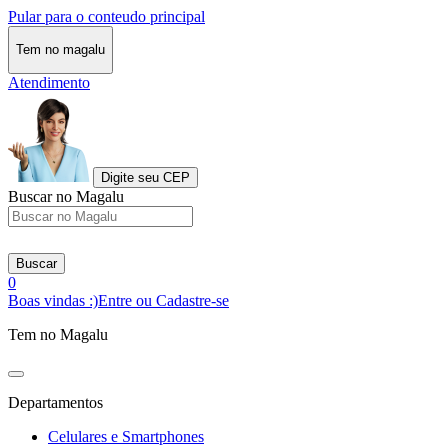
Pular para o conteudo principal
Tem no magalu
Atendimento
Digite seu CEP
Buscar no Magalu
Buscar
0
Boas vindas :)
Entre ou Cadastre-se
Tem no Magalu
Departamentos
Celulares e Smartphones