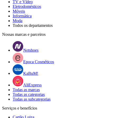
TV e Vídeo
Eletrodomésticos
Móveis
Informática
Moda
Todos os departamentos
Nossas marcas e parceiros
Netshoes
Epoca Cosméticos
KaBuM!
AliExpress
Todas as marcas
Todas as categorias
Todas as subcategorias
Serviços e benefícios
Cartão Luiza