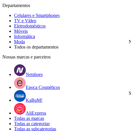
Departamentos
Celulares e Smartphones
TV e Vídeo
Eletrodomésticos
Móveis
Informática
Moda
N
Todos os departamentos
Nossas marcas e parceiros
Netshoes
Epoca Cosméticos
S
KaBuM!
AliExpress
Todas as marcas
Todas as categorias
Todas as subcategorias