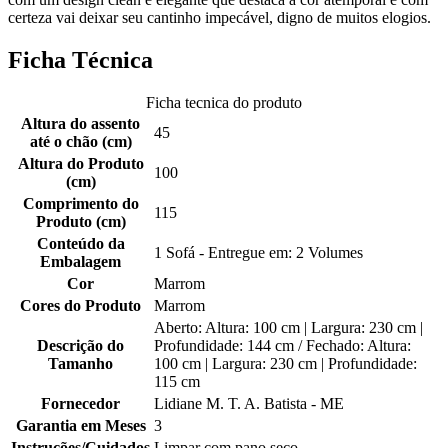
certeza vai deixar seu cantinho impecável, digno de muitos elogios.
Ficha Técnica
Ficha tecnica do produto
Altura do assento
45
até o chão (cm)
Altura do Produto
100
(cm)
Comprimento do
115
Produto (cm)
Conteúdo da
1 Sofá - Entregue em: 2 Volumes
Embalagem
Cor
Marrom
Cores do Produto
Marrom
Aberto: Altura: 100 cm | Largura: 230 cm |
Descrição do
Profundidade: 144 cm / Fechado: Altura:
Tamanho
100 cm | Largura: 230 cm | Profundidade:
115 cm
Fornecedor
Lidiane M. T. A. Batista - ME
Garantia em Meses
3
Instruções/Cuidados
Limpar com pano seco