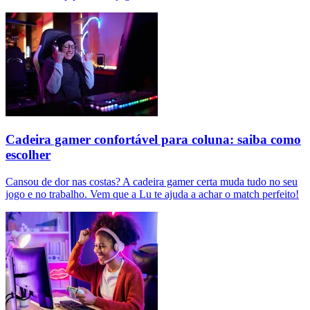
Cadeira gamer confortável para coluna: saiba como
escolher
Cansou de dor nas costas? A cadeira gamer certa muda tudo no seu
jogo e no trabalho. Vem que a Lu te ajuda a achar o match perfeito!