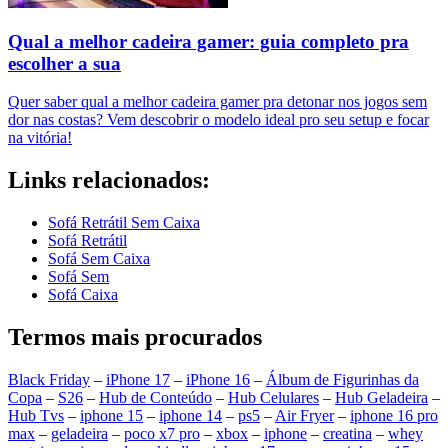
Qual a melhor cadeira gamer: guia completo pra
escolher a sua
Quer saber qual a melhor cadeira gamer pra detonar nos jogos sem
dor nas costas? Vem descobrir o modelo ideal pro seu setup e focar
na vitória!
Links relacionados:
Sofá Retrátil Sem Caixa
Sofá Retrátil
Sofá Sem Caixa
Sofá Sem
Sofá Caixa
Termos mais procurados
Black Friday
–
iPhone 17
–
iPhone 16
–
Álbum de Figurinhas da
Copa
–
S26
–
Hub de Conteúdo
–
Hub Celulares
–
Hub Geladeira
–
Hub Tvs
–
iphone 15
–
iphone 14
–
ps5
–
Air Fryer
–
iphone 16 pro
max
–
geladeira
–
poco x7 pro
–
xbox
–
iphone
–
creatina
–
whey