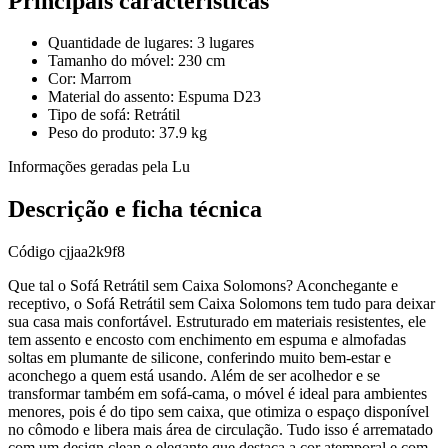
Principais características
Quantidade de lugares: 3 lugares
Tamanho do móvel: 230 cm
Cor: Marrom
Material do assento: Espuma D23
Tipo de sofá: Retrátil
Peso do produto: 37.9 kg
Informações geradas pela Lu
Descrição e ficha técnica
Código
cjjaa2k9f8
Que tal o Sofá Retrátil sem Caixa Solomons? Aconchegante e
receptivo, o Sofá Retrátil sem Caixa Solomons tem tudo para deixar
sua casa mais confortável. Estruturado em materiais resistentes, ele
tem assento e encosto com enchimento em espuma e almofadas
soltas em plumante de silicone, conferindo muito bem-estar e
aconchego a quem está usando. Além de ser acolhedor e se
transformar também em sofá-cama, o móvel é ideal para ambientes
menores, pois é do tipo sem caixa, que otimiza o espaço disponível
no cômodo e libera mais área de circulação. Tudo isso é arrematado
com um design clean e elegante que destaca a cor atemporal e com