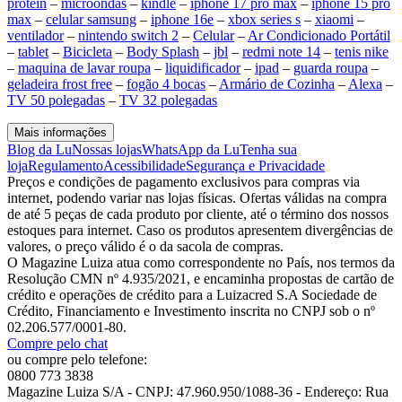
protein
–
microondas
–
kindle
–
iphone 17 pro max
–
iphone 15 pro
max
–
celular samsung
–
iphone 16e
–
xbox series s
–
xiaomi
–
ventilador
–
nintendo switch 2
–
Celular
–
Ar Condicionado Portátil
–
tablet
–
Bicicleta
–
Body Splash
–
jbl
–
redmi note 14
–
tenis nike
–
maquina de lavar roupa
–
liquidificador
–
ipad
–
guarda roupa
–
geladeira frost free
–
fogão 4 bocas
–
Armário de Cozinha
–
Alexa
–
TV 50 polegadas
–
TV 32 polegadas
Mais informações
Blog da Lu
Nossas lojas
WhatsApp da Lu
Tenha sua
loja
Regulamento
Acessibilidade
Segurança e Privacidade
Preços e condições de pagamento exclusivos para compras via
internet, podendo variar nas lojas físicas. Ofertas válidas na compra
de até 5 peças de cada produto por cliente, até o término dos nossos
estoques para internet. Caso os produtos apresentem divergências de
valores, o preço válido é o da sacola de compras.
O Magazine Luiza atua como correspondente no País, nos termos da
Resolução CMN nº 4.935/2021, e encaminha propostas de cartão de
crédito e operações de crédito para a Luizacred S.A Sociedade de
Crédito, Financiamento e Investimento inscrita no CNPJ sob o nº
02.206.577/0001-80.
Compre pelo chat
ou compre pelo telefone:
0800 773 3838
Magazine Luiza S/A - CNPJ: 47.960.950/1088-36 - Endereço: Rua