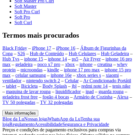
Soft Master Pro Curl
Soft Master
Soft Pro Curl
Soft Pro
Soft Curl
Termos mais procurados
Black Friday
–
iPhone 17
–
iPhone 16
–
Álbum de Figurinhas da
Copa
–
S26
–
Hub de Conteúdo
–
Hub Celulares
–
Hub Geladeira
–
Hub Tvs
–
iphone 15
–
iphone 14
–
ps5
–
Air Fryer
–
iphone 16 pro
max
–
geladeira
–
poco x7 pro
–
xbox
–
iphone
–
creatina
–
whey
protein
–
microondas
–
kindle
–
iphone 17 pro max
–
iphone 15 pro
max
–
celular samsung
–
iphone 16e
–
xbox series s
–
xiaomi
–
ventilador
–
nintendo switch 2
–
Celular
–
Ar Condicionado Portátil
–
tablet
–
Bicicleta
–
Body Splash
–
jbl
–
redmi note 14
–
tenis nike
–
maquina de lavar roupa
–
liquidificador
–
ipad
–
guarda roupa
–
geladeira frost free
–
fogão 4 bocas
–
Armário de Cozinha
–
Alexa
–
TV 50 polegadas
–
TV 32 polegadas
Mais informações
Blog da Lu
Nossas lojas
WhatsApp da Lu
Tenha sua
loja
Regulamento
Acessibilidade
Segurança e Privacidade
Preços e condições de pagamento exclusivos para compras via