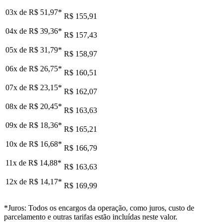
03x de
R$ 51,97
*
R$ 155,91
04x de
R$ 39,36
*
R$ 157,43
05x de
R$ 31,79
*
R$ 158,97
06x de
R$ 26,75
*
R$ 160,51
07x de
R$ 23,15
*
R$ 162,07
08x de
R$ 20,45
*
R$ 163,63
09x de
R$ 18,36
*
R$ 165,21
10x de
R$ 16,68
*
R$ 166,79
11x de
R$ 14,88
*
R$ 163,63
12x de
R$ 14,17
*
R$ 169,99
*Juros: Todos os encargos da operação, como juros, custo de
parcelamento e outras tarifas estão incluídas neste valor.