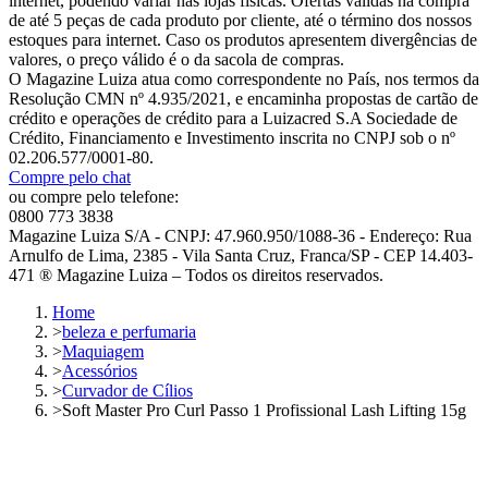
internet, podendo variar nas lojas físicas. Ofertas válidas na compra
de até 5 peças de cada produto por cliente, até o término dos nossos
estoques para internet. Caso os produtos apresentem divergências de
valores, o preço válido é o da sacola de compras.
O Magazine Luiza atua como correspondente no País, nos termos da
Resolução CMN nº 4.935/2021, e encaminha propostas de cartão de
crédito e operações de crédito para a Luizacred S.A Sociedade de
Crédito, Financiamento e Investimento inscrita no CNPJ sob o nº
02.206.577/0001-80.
Compre pelo chat
ou compre pelo telefone:
0800 773 3838
Magazine Luiza S/A - CNPJ: 47.960.950/1088-36 - Endereço: Rua
Arnulfo de Lima, 2385 - Vila Santa Cruz, Franca/SP - CEP 14.403-
471 ® Magazine Luiza – Todos os direitos reservados.
Home
>
beleza e perfumaria
>
Maquiagem
>
Acessórios
>
Curvador de Cílios
>
Soft Master Pro Curl Passo 1 Profissional Lash Lifting 15g