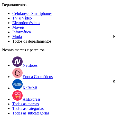
Departamentos
Celulares e Smartphones
TV e Vídeo
Eletrodomésticos
Móveis
Informática
Moda
N
Todos os departamentos
Nossas marcas e parceiros
Netshoes
Epoca Cosméticos
S
KaBuM!
AliExpress
Todas as marcas
Todas as categorias
Todas as subcategorias