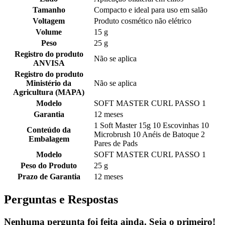
Tamanho
Compacto e ideal para uso em salão
Voltagem
Produto cosmético não elétrico
Volume
15 g
Peso
25 g
Registro do produto
Não se aplica
ANVISA
Registro do produto
Ministério da
Não se aplica
Agricultura (MAPA)
Modelo
SOFT MASTER CURL PASSO 1
Garantia
12 meses
1 Soft Master 15g 10 Escovinhas 10
Conteúdo da
Microbrush 10 Anéis de Batoque 2
Embalagem
Pares de Pads
Modelo
SOFT MASTER CURL PASSO 1
Peso do Produto
25 g
Prazo de Garantia
12 meses
Perguntas e Respostas
Nenhuma pergunta foi feita ainda. Seja o primeiro!