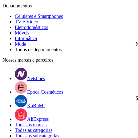
Departamentos
Celulares e Smartphones
TV e Vídeo
Eletrodomésticos
Móveis
Informática
Moda
N
Todos os departamentos
Nossas marcas e parceiros
Netshoes
Epoca Cosméticos
S
KaBuM!
AliExpress
Todas as marcas
Todas as categorias
Todas as subcategorias