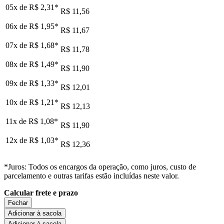
05x de
R$ 2,31
*
R$ 11,56
06x de
R$ 1,95
*
R$ 11,67
07x de
R$ 1,68
*
R$ 11,78
08x de
R$ 1,49
*
R$ 11,90
09x de
R$ 1,33
*
R$ 12,01
10x de
R$ 1,21
*
R$ 12,13
11x de
R$ 1,08
*
R$ 11,90
12x de
R$ 1,03
*
R$ 12,36
*Juros: Todos os encargos da operação, como juros, custo de
parcelamento e outras tarifas estão incluídas neste valor.
Calcular frete e prazo
Fechar
Adicionar à sacola
Adicionar à sacola