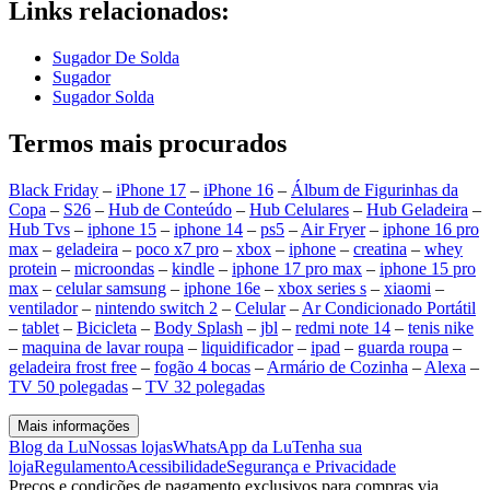
Links relacionados:
Sugador De Solda
Sugador
Sugador Solda
Termos mais procurados
Black Friday
–
iPhone 17
–
iPhone 16
–
Álbum de Figurinhas da
Copa
–
S26
–
Hub de Conteúdo
–
Hub Celulares
–
Hub Geladeira
–
Hub Tvs
–
iphone 15
–
iphone 14
–
ps5
–
Air Fryer
–
iphone 16 pro
max
–
geladeira
–
poco x7 pro
–
xbox
–
iphone
–
creatina
–
whey
protein
–
microondas
–
kindle
–
iphone 17 pro max
–
iphone 15 pro
max
–
celular samsung
–
iphone 16e
–
xbox series s
–
xiaomi
–
ventilador
–
nintendo switch 2
–
Celular
–
Ar Condicionado Portátil
–
tablet
–
Bicicleta
–
Body Splash
–
jbl
–
redmi note 14
–
tenis nike
–
maquina de lavar roupa
–
liquidificador
–
ipad
–
guarda roupa
–
geladeira frost free
–
fogão 4 bocas
–
Armário de Cozinha
–
Alexa
–
TV 50 polegadas
–
TV 32 polegadas
Mais informações
Blog da Lu
Nossas lojas
WhatsApp da Lu
Tenha sua
loja
Regulamento
Acessibilidade
Segurança e Privacidade
Preços e condições de pagamento exclusivos para compras via