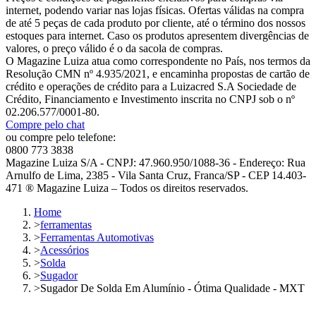
internet, podendo variar nas lojas físicas. Ofertas válidas na compra
de até 5 peças de cada produto por cliente, até o término dos nossos
estoques para internet. Caso os produtos apresentem divergências de
valores, o preço válido é o da sacola de compras.
O Magazine Luiza atua como correspondente no País, nos termos da
Resolução CMN nº 4.935/2021, e encaminha propostas de cartão de
crédito e operações de crédito para a Luizacred S.A Sociedade de
Crédito, Financiamento e Investimento inscrita no CNPJ sob o nº
02.206.577/0001-80.
Compre pelo chat
ou compre pelo telefone:
0800 773 3838
Magazine Luiza S/A - CNPJ: 47.960.950/1088-36 - Endereço: Rua
Arnulfo de Lima, 2385 - Vila Santa Cruz, Franca/SP - CEP 14.403-
471 ® Magazine Luiza – Todos os direitos reservados.
Home
>
ferramentas
>
Ferramentas Automotivas
>
Acessórios
>
Solda
>
Sugador
>
Sugador De Solda Em Alumínio - Ótima Qualidade - MXT