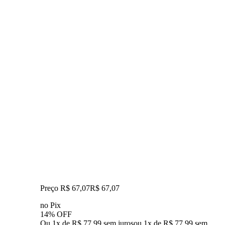
Preço R$ 67,07
R$
67
,
07
no Pix
14% OFF
Ou 1x de R$ 77,99 sem juros
ou
1
x de
R$ 77,99
sem