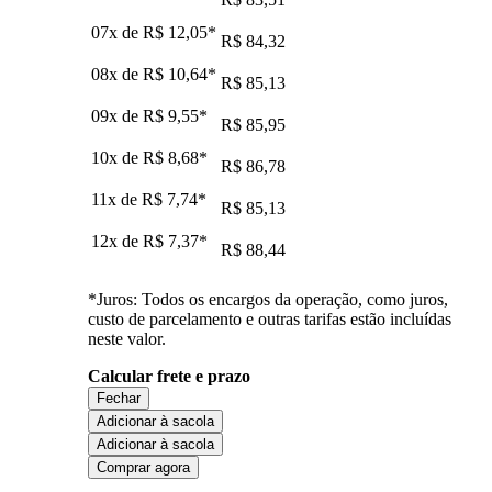
07x de
R$ 12,05
*
R$ 84,32
08x de
R$ 10,64
*
R$ 85,13
09x de
R$ 9,55
*
R$ 85,95
10x de
R$ 8,68
*
R$ 86,78
11x de
R$ 7,74
*
R$ 85,13
12x de
R$ 7,37
*
R$ 88,44
*Juros: Todos os encargos da operação, como juros,
custo de parcelamento e outras tarifas estão incluídas
neste valor.
Calcular frete e prazo
Fechar
Adicionar à sacola
Adicionar à sacola
Comprar agora