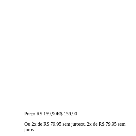
Preço R$ 159,90
R$
159
,
90
Ou 2x de R$ 79,95 sem juros
ou
2
x de
R$ 79,95
sem
juros