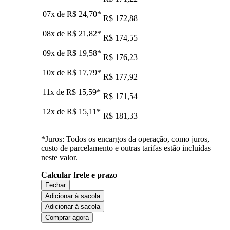
07x de
R$ 24,70
*
R$ 172,88
08x de
R$ 21,82
*
R$ 174,55
09x de
R$ 19,58
*
R$ 176,23
10x de
R$ 17,79
*
R$ 177,92
11x de
R$ 15,59
*
R$ 171,54
12x de
R$ 15,11
*
R$ 181,33
*Juros: Todos os encargos da operação, como juros,
custo de parcelamento e outras tarifas estão incluídas
neste valor.
Calcular frete e prazo
Fechar
Adicionar à sacola
Adicionar à sacola
Comprar agora