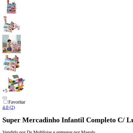
+
5
Favoritar
4.0 (2)
Super Mercadinho Infantil Completo C/ 
Vendido por
Ds Multilojas
e entregue por
Magalu