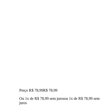
Preço R$ 78,99
R$
78
,
99
Ou 1x de R$ 78,99 sem juros
ou
1
x de
R$ 78,99
sem
juros