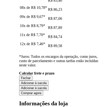
R$ 85,40
08x de
R$ 10,78
*
R$ 86,23
09x de
R$ 9,67
*
R$ 87,06
10x de
R$ 8,79
*
R$ 87,89
11x de
R$ 7,70
*
R$ 84,74
12x de
R$ 7,46
*
R$ 89,58
*Juros: Todos os encargos da operação, como juros,
custo de parcelamento e outras tarifas estão incluídas
neste valor.
Calcular frete e prazo
Fechar
Adicionar à sacola
Adicionar à sacola
Comprar agora
Informações da loja