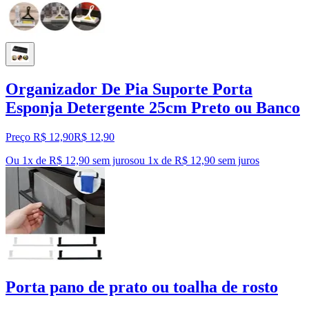
Organizador De Pia Suporte Porta
Esponja Detergente 25cm Preto ou Banco
Preço R$ 12,90
R$
12
,
90
Ou 1x de R$ 12,90 sem juros
ou
1
x de
R$ 12,90
sem juros
Porta pano de prato ou toalha de rosto