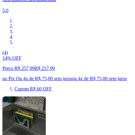
5.0
(4)
14% OFF
Preço R$ 257,99
R$
257
,
99
no Pix
Ou 4x de R$ 75,00 sem juros
ou
4
x de
R$ 75,00
sem juros
Cupom R$ 60 OFF