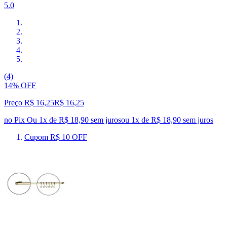
5.0
(4)
14% OFF
Preço R$ 16,25
R$
16
,
25
no Pix
Ou 1x de R$ 18,90 sem juros
ou
1
x de
R$ 18,90
sem juros
Cupom R$ 10 OFF