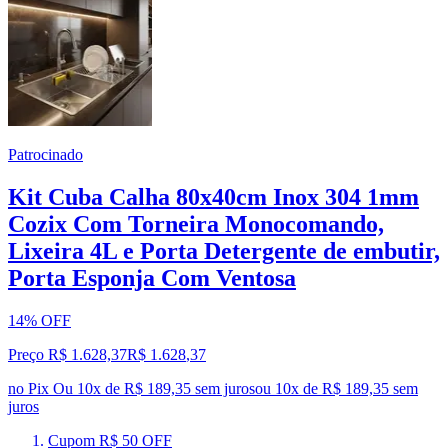
Patrocinado
Kit Cuba Calha 80x40cm Inox 304 1mm
Cozix Com Torneira Monocomando,
Lixeira 4L e Porta Detergente de embutir,
Porta Esponja Com Ventosa
14% OFF
Preço R$ 1.628,37
R$
1.628
,
37
no Pix
Ou 10x de R$ 189,35 sem juros
ou
10
x de
R$ 189,35
sem
juros
Cupom R$ 50 OFF