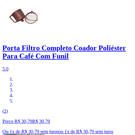
Porta Filtro Completo Coador Poliéster
Para Café Com Funil
5.0
(2)
Preço R$ 30,79
R$
30
,
79
Ou 1x de R$ 30,79 sem juros
ou
1
x de
R$ 30,79
sem juros