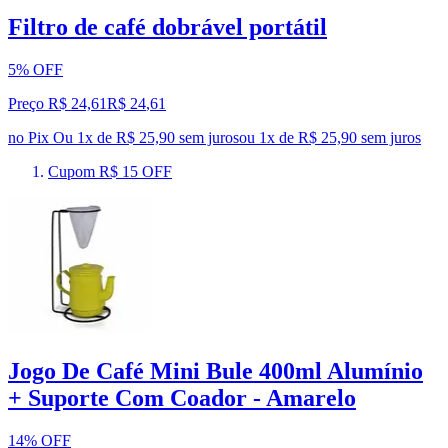
Filtro de café dobrável portátil
5% OFF
Preço R$ 24,61
R$
24
,
61
no Pix
Ou 1x de R$ 25,90 sem juros
ou
1
x de
R$ 25,90
sem juros
Cupom R$ 15 OFF
Jogo De Café Mini Bule 400ml Alumínio
+ Suporte Com Coador - Amarelo
14% OFF