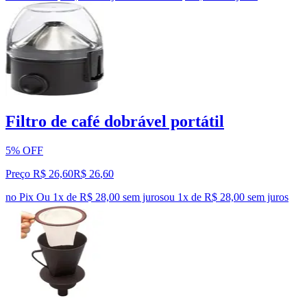
Filtro de café dobrável portátil
5% OFF
Preço R$ 26,60
R$
26
,
60
no Pix
Ou 1x de R$ 28,00 sem juros
ou
1
x de
R$ 28,00
sem juros