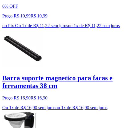
6% OFF
Preço R$ 10,99
R$
10
,
99
no Pix
Ou 1x de R$ 11,22 sem juros
ou
1
x de
R$ 11,22
sem juros
Barra suporte magnetico para facas e
ferramentas 38 cm
Preço R$ 16,90
R$
16
,
90
Ou 1x de R$ 16,90 sem juros
ou
1
x de
R$ 16,90
sem juros