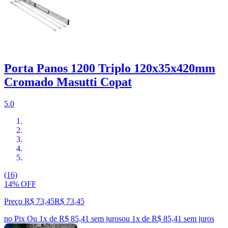
Porta Panos 1200 Triplo 120x35x420mm
Cromado Masutti Copat
5.0
(16)
14% OFF
Preço R$ 73,45
R$
73
,
45
no Pix
Ou 1x de R$ 85,41 sem juros
ou
1
x de
R$ 85,41
sem juros