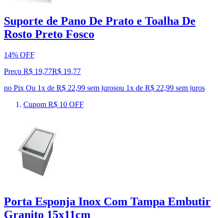
Suporte de Pano De Prato e Toalha De
Rosto Preto Fosco
14% OFF
Preço R$ 19,77
R$
19
,
77
no Pix
Ou 1x de R$ 22,99 sem juros
ou
1
x de
R$ 22,99
sem juros
Cupom R$ 10 OFF
Porta Esponja Inox Com Tampa Embutir
Granito 15x11cm