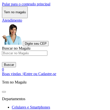
Pular para o conteudo principal
Tem no magalu
Atendimento
Digite seu CEP
Buscar no Magalu
Buscar
0
Boas vindas :)
Entre ou Cadastre-se
Tem no Magalu
Departamentos
Celulares e Smartphones