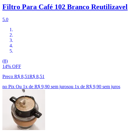
Filtro Para Café 102 Branco Reutilizavel
5.0
(8)
14% OFF
Preço R$ 8,51
R$
8
,
51
no Pix
Ou 1x de R$ 9,90 sem juros
ou
1
x de
R$ 9,90
sem juros