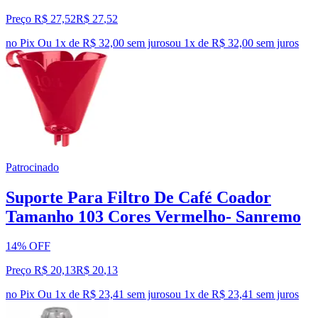
Preço R$ 27,52
R$
27
,
52
no Pix
Ou 1x de R$ 32,00 sem juros
ou
1
x de
R$ 32,00
sem juros
Patrocinado
Suporte Para Filtro De Café Coador
Tamanho 103 Cores Vermelho- Sanremo
14% OFF
Preço R$ 20,13
R$
20
,
13
no Pix
Ou 1x de R$ 23,41 sem juros
ou
1
x de
R$ 23,41
sem juros