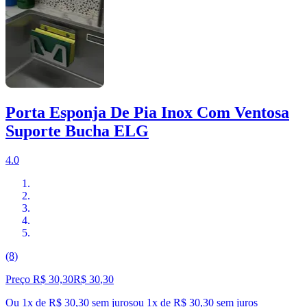
Porta Esponja De Pia Inox Com Ventosa
Suporte Bucha ELG
4.0
(8)
Preço R$ 30,30
R$
30
,
30
Ou 1x de R$ 30,30 sem juros
ou
1
x de
R$ 30,30
sem juros