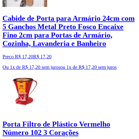
Cabide de Porta para Armário 24cm com
5 Ganchos Metal Preto Fosco Encaixe
Fino 2cm para Portas de Armário,
Cozinha, Lavanderia e Banheiro
Preço R$ 17,20
R$
17
,
20
Ou 1x de R$ 17,20 sem juros
ou
1
x de
R$ 17,20
sem juros
Porta Filtro de Plástico Vermelho
Número 102 3 Corações