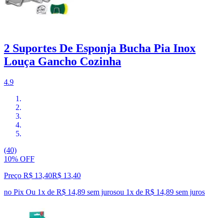
2 Suportes De Esponja Bucha Pia Inox
Louça Gancho Cozinha
4.9
(40)
10% OFF
Preço R$ 13,40
R$
13
,
40
no Pix
Ou 1x de R$ 14,89 sem juros
ou
1
x de
R$ 14,89
sem juros