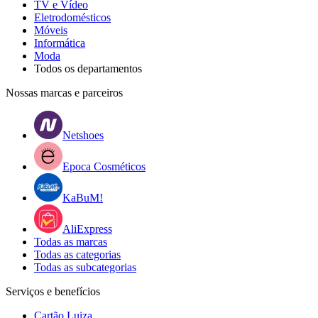
TV e Vídeo
Eletrodomésticos
Móveis
Informática
Moda
Todos os departamentos
Nossas marcas e parceiros
Netshoes
Epoca Cosméticos
KaBuM!
AliExpress
Todas as marcas
Todas as categorias
Todas as subcategorias
Serviços e benefícios
Cartão Luiza