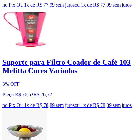
no Pix
Ou 1x de R$ 77,99 sem juros
ou
1
x de
R$ 77,99
sem juros
Suporte para Filtro Coador de Café 103
Melitta Cores Variadas
3% OFF
Preço R$ 76,52
R$
76
,
52
no Pix
Ou 1x de R$ 78,89 sem juros
ou
1
x de
R$ 78,89
sem juros