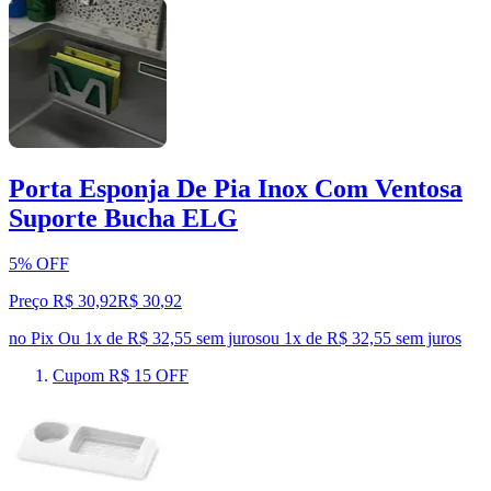
Porta Esponja De Pia Inox Com Ventosa
Suporte Bucha ELG
5% OFF
Preço R$ 30,92
R$
30
,
92
no Pix
Ou 1x de R$ 32,55 sem juros
ou
1
x de
R$ 32,55
sem juros
Cupom R$ 15 OFF