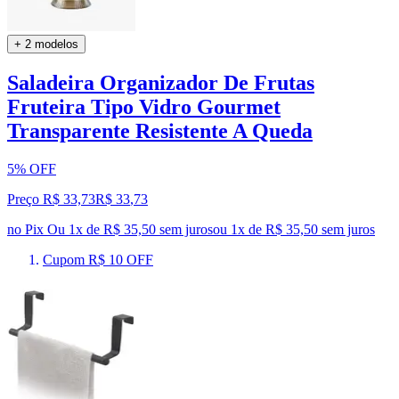
+ 2 modelos
Saladeira Organizador De Frutas
Fruteira Tipo Vidro Gourmet
Transparente Resistente A Queda
5% OFF
Preço R$ 33,73
R$
33
,
73
no Pix
Ou 1x de R$ 35,50 sem juros
ou
1
x de
R$ 35,50
sem juros
Cupom R$ 10 OFF