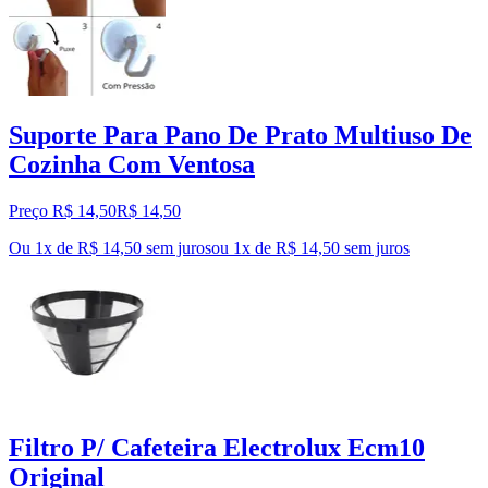
Suporte Para Pano De Prato Multiuso De
Cozinha Com Ventosa
Preço R$ 14,50
R$
14
,
50
Ou 1x de R$ 14,50 sem juros
ou
1
x de
R$ 14,50
sem juros
Filtro P/ Cafeteira Electrolux Ecm10
Original