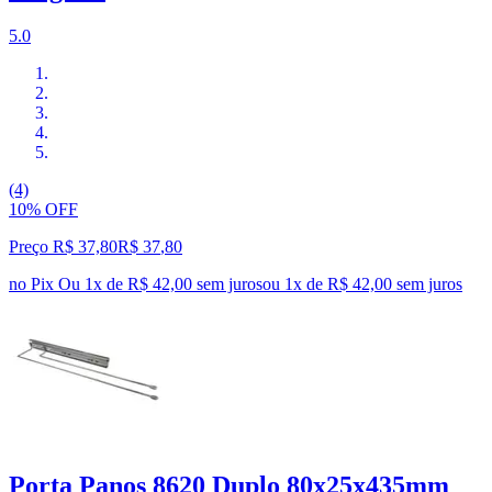
5.0
(4)
10% OFF
Preço R$ 37,80
R$
37
,
80
no Pix
Ou 1x de R$ 42,00 sem juros
ou
1
x de
R$ 42,00
sem juros
Porta Panos 8620 Duplo 80x25x435mm