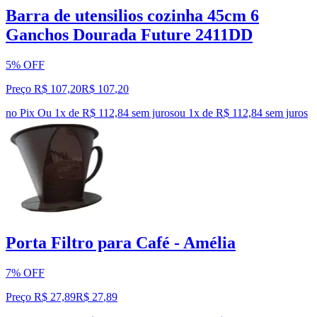
Barra de utensilios cozinha 45cm 6
Ganchos Dourada Future 2411DD
5% OFF
Preço R$ 107,20
R$
107
,
20
no Pix
Ou 1x de R$ 112,84 sem juros
ou
1
x de
R$ 112,84
sem juros
Porta Filtro para Café - Amélia
7% OFF
Preço R$ 27,89
R$
27
,
89