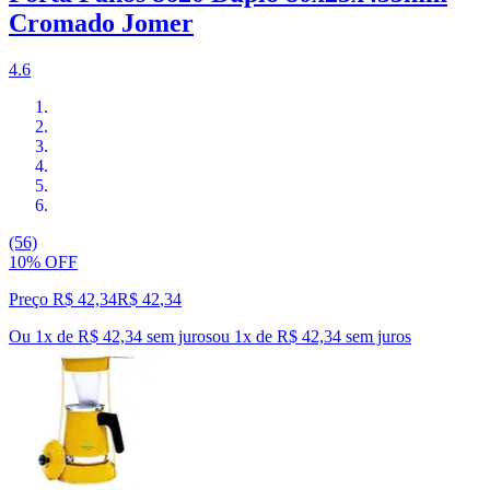
Cromado Jomer
4.6
(56)
10% OFF
Preço R$ 42,34
R$
42
,
34
Ou 1x de R$ 42,34 sem juros
ou
1
x de
R$ 42,34
sem juros