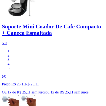
Suporte Mini Coador De Café Compacto
+ Caneca Esmaltada
5.0
(4)
Preço R$ 25,11
R$
25
,
11
Ou 1x de R$ 25,11 sem juros
ou
1
x de
R$ 25,11
sem juros