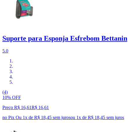
Suporte para Esponja Esfrebom Bettanin
5.0
(4)
10% OFF
Preço R$ 16,61
R$
16
,
61
no Pix
Ou 1x de R$ 18,45 sem juros
ou
1
x de
R$ 18,45
sem juros