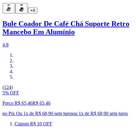
+4
Bule Coador De Café Chá Suporte Retro
Mancebo Em Alumínio
4.8
(124)
5% OFF
Preço R$ 65,46
R$
65
,
46
no Pix
Ou 1x de R$ 68,90 sem juros
ou
1
x de
R$ 68,90
sem juros
Cupom R$ 10 OFF