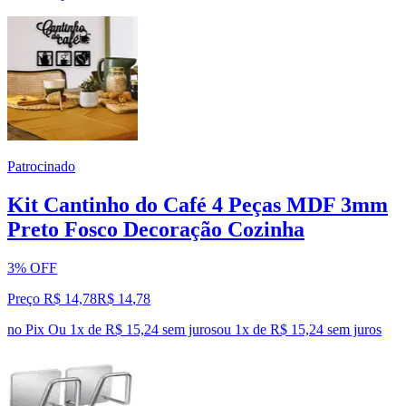
Patrocinado
Kit Cantinho do Café 4 Peças MDF 3mm
Preto Fosco Decoração Cozinha
3% OFF
Preço R$ 14,78
R$
14
,
78
no Pix
Ou 1x de R$ 15,24 sem juros
ou
1
x de
R$ 15,24
sem juros