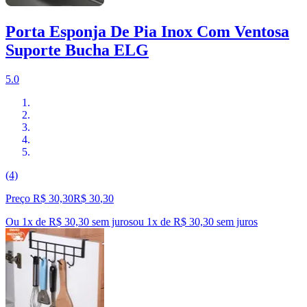
Porta Esponja De Pia Inox Com Ventosa
Suporte Bucha ELG
5.0
(4)
Preço R$ 30,30
R$
30
,
30
Ou 1x de R$ 30,30 sem juros
ou
1
x de
R$ 30,30
sem juros