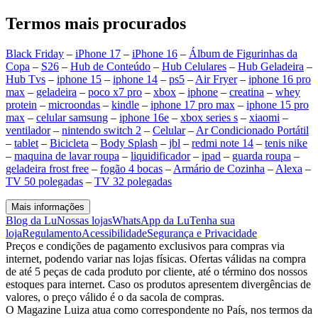
Termos mais procurados
Black Friday
–
iPhone 17
–
iPhone 16
–
Álbum de Figurinhas da
Copa
–
S26
–
Hub de Conteúdo
–
Hub Celulares
–
Hub Geladeira
–
Hub Tvs
–
iphone 15
–
iphone 14
–
ps5
–
Air Fryer
–
iphone 16 pro
max
–
geladeira
–
poco x7 pro
–
xbox
–
iphone
–
creatina
–
whey
protein
–
microondas
–
kindle
–
iphone 17 pro max
–
iphone 15 pro
max
–
celular samsung
–
iphone 16e
–
xbox series s
–
xiaomi
–
ventilador
–
nintendo switch 2
–
Celular
–
Ar Condicionado Portátil
–
tablet
–
Bicicleta
–
Body Splash
–
jbl
–
redmi note 14
–
tenis nike
–
maquina de lavar roupa
–
liquidificador
–
ipad
–
guarda roupa
–
geladeira frost free
–
fogão 4 bocas
–
Armário de Cozinha
–
Alexa
–
TV 50 polegadas
–
TV 32 polegadas
Mais informações
Blog da Lu
Nossas lojas
WhatsApp da Lu
Tenha sua
loja
Regulamento
Acessibilidade
Segurança e Privacidade
Preços e condições de pagamento exclusivos para compras via
internet, podendo variar nas lojas físicas. Ofertas válidas na compra
de até 5 peças de cada produto por cliente, até o término dos nossos
estoques para internet. Caso os produtos apresentem divergências de
valores, o preço válido é o da sacola de compras.
O Magazine Luiza atua como correspondente no País, nos termos da