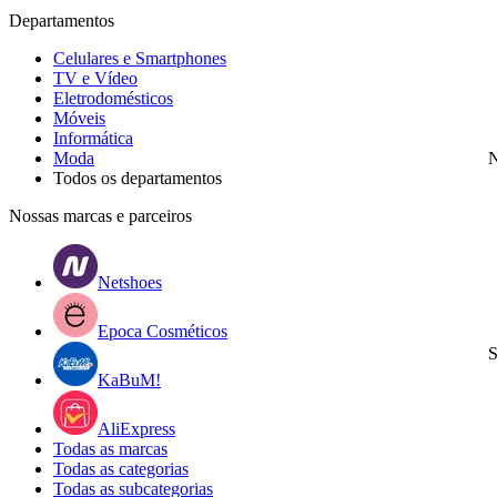
Departamentos
Celulares e Smartphones
TV e Vídeo
Eletrodomésticos
Móveis
Informática
Moda
N
Todos os departamentos
Nossas marcas e parceiros
Netshoes
Epoca Cosméticos
S
KaBuM!
AliExpress
Todas as marcas
Todas as categorias
Todas as subcategorias