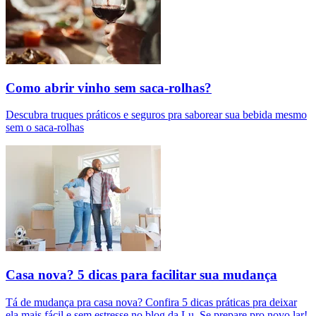
Como abrir vinho sem saca-rolhas?
Descubra truques práticos e seguros pra saborear sua bebida mesmo
sem o saca-rolhas
Casa nova? 5 dicas para facilitar sua mudança
Tá de mudança pra casa nova? Confira 5 dicas práticas pra deixar
ela mais fácil e sem estresse no blog da Lu. Se prepare pro novo lar!