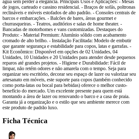
água sem perder a elegância. Principais Usos e Aplicações: - Mesas
de jogos, carteado e cassino residencial. - Braços de sofás, poltronas
reclináveis e móveis estofados de alto padrão. - Consoles centrais de
barcos e embarcações. - Balcões de bares, áreas gourmet e
churrasqueiras. - Teatros, auditórios e salas de home theater. -
Bancadas de motorhomes e vans customizadas. Destaques do
Produto: - Material Premium: Alumínio sólido com acabamento
cromado de alto brilho. - Instalação Facilitada: Modelo de embutir
que garante segurança e estabilidade para copos, latas e garrafas. -
Kit Econômico: Disponível em opções de 02 Unidades, 04
Unidades, 10 Unidades e 20 Unidades para atender desde pequenos
reparos até grandes projetos. - Higiene e Durabilidade: Fácil de
limpar, não retém odores e não amarela com o tempo. Seja para
organizar seu escritório, decorar seu espaço de lazer ou valorizar seu
artesanato em móveis, este suporte para copos (também conhecido
como porta-latas ou bocal para bebidas) oferece o melhor custo-
benefício do mercado. Um excelente presente para quem está
montando a área de lazer ou renovando o barco e a casa de praia.
Garanta já a organização e o estilo que seu ambiente merece com
este produto de padrão luxo.
Ficha Técnica