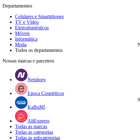
Departamentos
Celulares e Smartphones
TV e Vídeo
Eletrodomésticos
Móveis
Informática
Moda
N
Todos os departamentos
Nossas marcas e parceiros
Netshoes
Epoca Cosméticos
S
KaBuM!
AliExpress
Todas as marcas
Todas as categorias
Todas as subcategorias