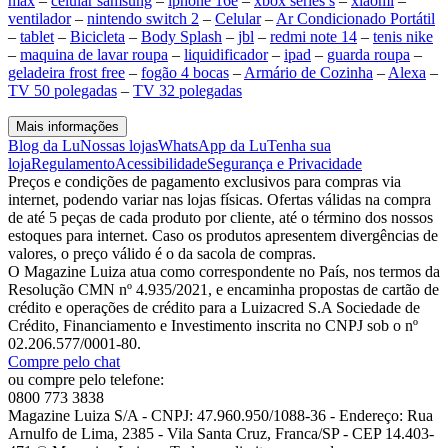
max
–
celular samsung
–
iphone 16e
–
xbox series s
–
xiaomi
–
ventilador
–
nintendo switch 2
–
Celular
–
Ar Condicionado Portátil
–
tablet
–
Bicicleta
–
Body Splash
–
jbl
–
redmi note 14
–
tenis nike
–
maquina de lavar roupa
–
liquidificador
–
ipad
–
guarda roupa
–
geladeira frost free
–
fogão 4 bocas
–
Armário de Cozinha
–
Alexa
–
TV 50 polegadas
–
TV 32 polegadas
Mais informações
Blog da Lu
Nossas lojas
WhatsApp da Lu
Tenha sua
loja
Regulamento
Acessibilidade
Segurança e Privacidade
Preços e condições de pagamento exclusivos para compras via
internet, podendo variar nas lojas físicas. Ofertas válidas na compra
de até 5 peças de cada produto por cliente, até o término dos nossos
estoques para internet. Caso os produtos apresentem divergências de
valores, o preço válido é o da sacola de compras.
O Magazine Luiza atua como correspondente no País, nos termos da
Resolução CMN nº 4.935/2021, e encaminha propostas de cartão de
crédito e operações de crédito para a Luizacred S.A Sociedade de
Crédito, Financiamento e Investimento inscrita no CNPJ sob o nº
02.206.577/0001-80.
Compre pelo chat
ou compre pelo telefone:
0800 773 3838
Magazine Luiza S/A - CNPJ: 47.960.950/1088-36 - Endereço: Rua
Arnulfo de Lima, 2385 - Vila Santa Cruz, Franca/SP - CEP 14.403-