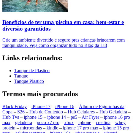
Benefícios de ter uma piscina em casa: bem-estar e
diversão garantidos
Crie um ambiente divertido e seguro pras crianças brincarem com
tranquilidade. Veja como organizar tudo no Blog da Lu!
Links relacionados:
Tanque de Plastico
Tanque
Tanque Plastico
Termos mais procurados
Black Friday
–
iPhone 17
–
iPhone 16
–
Álbum de Figurinhas da
Copa
–
S26
–
Hub de Conteúdo
–
Hub Celulares
–
Hub Geladeira
–
Hub Tvs
–
iphone 15
–
iphone 14
–
ps5
–
Air Fryer
–
iphone 16 pro
max
–
geladeira
–
poco x7 pro
–
xbox
–
iphone
–
creatina
–
whey
protein
–
microondas
–
kindle
–
iphone 17 pro max
–
iphone 15 pro