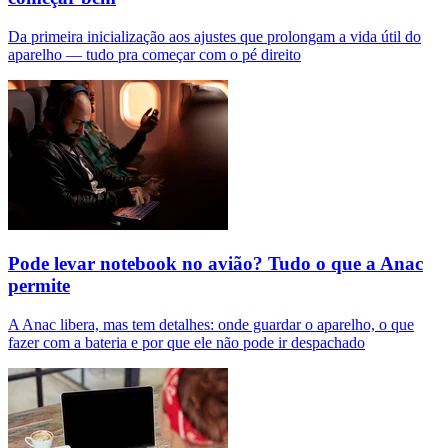
Da primeira inicialização aos ajustes que prolongam a vida útil do
aparelho — tudo pra começar com o pé direito
Pode levar notebook no avião? Tudo o que a Anac
permite
A Anac libera, mas tem detalhes: onde guardar o aparelho, o que
fazer com a bateria e por que ele não pode ir despachado