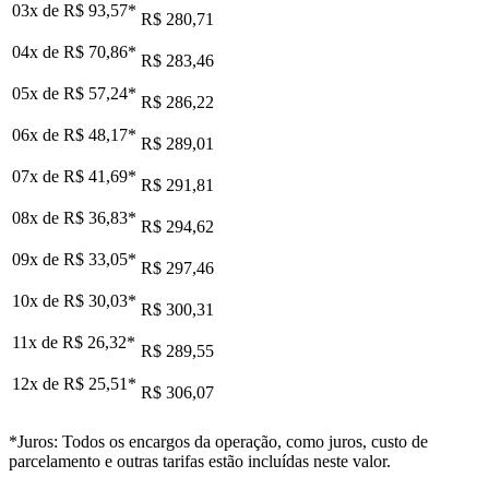
03x de
R$ 93,57
*
R$ 280,71
04x de
R$ 70,86
*
R$ 283,46
05x de
R$ 57,24
*
R$ 286,22
06x de
R$ 48,17
*
R$ 289,01
07x de
R$ 41,69
*
R$ 291,81
08x de
R$ 36,83
*
R$ 294,62
09x de
R$ 33,05
*
R$ 297,46
10x de
R$ 30,03
*
R$ 300,31
11x de
R$ 26,32
*
R$ 289,55
12x de
R$ 25,51
*
R$ 306,07
*Juros: Todos os encargos da operação, como juros, custo de
parcelamento e outras tarifas estão incluídas neste valor.