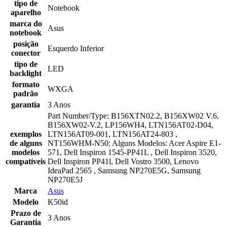
tipo de
Notebook
aparelho
marca do
Asus
notebook
posição
Esquerdo Inferior
conector
tipo de
LED
backlight
formato
WXGA
padrão
garantia
3 Anos
Part Number/Type: B156XTN02.2, B156XW02 V.6,
B156XW02-V.2, LP156WH4, LTN156AT02-D04,
exemplos
LTN156AT09-001, LTN156AT24-803 ,
de alguns
NT156WHM-N50; Alguns Modelos: Acer Aspire E1-
modelos
571, Dell Inspiron 1545-PP41L , Dell Inspiron 3520,
compatíveis
Dell Inspiron PP41l, Dell Vostro 3500, Lenovo
IdeaPad 2565 , Samsung NP270E5G, Samsung
NP270E5J
Marca
Asus
Modelo
K50id
Prazo de
3 Anos
Garantia