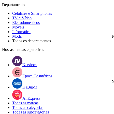
Departamentos
Celulares e Smartphones
TV e Vídeo
Eletrodomésticos
Móveis
Informática
Moda
N
Todos os departamentos
Nossas marcas e parceiros
Netshoes
Epoca Cosméticos
S
KaBuM!
AliExpress
Todas as marcas
Todas as categorias
Todas as subcategorias