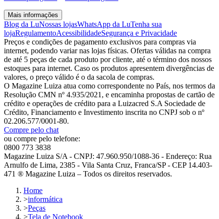
Mais informações
Blog da Lu
Nossas lojas
WhatsApp da Lu
Tenha sua
loja
Regulamento
Acessibilidade
Segurança e Privacidade
Preços e condições de pagamento exclusivos para compras via
internet, podendo variar nas lojas físicas. Ofertas válidas na compra
de até 5 peças de cada produto por cliente, até o término dos nossos
estoques para internet. Caso os produtos apresentem divergências de
valores, o preço válido é o da sacola de compras.
O Magazine Luiza atua como correspondente no País, nos termos da
Resolução CMN nº 4.935/2021, e encaminha propostas de cartão de
crédito e operações de crédito para a Luizacred S.A Sociedade de
Crédito, Financiamento e Investimento inscrita no CNPJ sob o nº
02.206.577/0001-80.
Compre pelo chat
ou compre pelo telefone:
0800 773 3838
Magazine Luiza S/A - CNPJ: 47.960.950/1088-36 - Endereço: Rua
Arnulfo de Lima, 2385 - Vila Santa Cruz, Franca/SP - CEP 14.403-
471 ® Magazine Luiza – Todos os direitos reservados.
Home
>
informática
>
Peças
>
Tela de Notebook