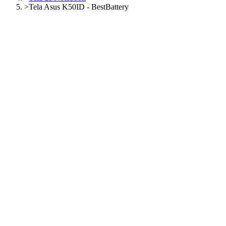
>
Tela Asus K50ID - BestBattery