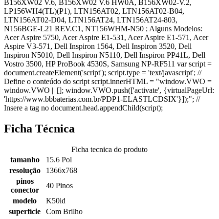
B156XW02 V.6, B156XW02 V.6 HW0A, B156XW02-V.2,
LP156WH4(TL)(P1), LTN156AT02, LTN156AT02-B04,
LTN156AT02-D04, LTN156AT24, LTN156AT24-803,
N156BGE-L21 REV.C1, NT156WHM-N50 ; Alguns Modelos:
Acer Aspire 5750, Acer Aspire E1-531, Acer Aspire E1-571, Acer
Aspire V3-571, Dell Inspiron 1564, Dell Inspiron 3520, Dell
Inspiron N5010, Dell Inspiron N5110, Dell Inspiron PP41L, Dell
Vostro 3500, HP ProBook 4530S, Samsung NP-RF511 var script =
document.createElement('script'); script.type = 'text/javascript'; //
Define o conteúdo do script script.innerHTML = "window.VWO =
window.VWO || []; window.VWO.push(['activate', {virtualPageUrl:
'https://www.bbbaterias.com.br/PDP1-ELASTLCDSIX'}]);"; //
Insere a tag no document.head.appendChild(script);
Ficha Técnica
Ficha tecnica do produto
tamanho
15.6 Pol
resolução
1366x768
pinos
40 Pinos
conector
modelo
K50id
superfície
Com Brilho