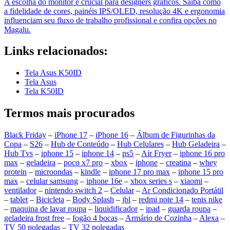
A escolha do monitor é crucial para designers gráficos. Saiba como
a fidelidade de cores, painéis IPS/OLED, resolução 4K e ergonomia
influenciam seu fluxo de trabalho profissional e confira opções no
Magalu.
Links relacionados:
Tela Asus K50ID
Tela Asus
Tela K50ID
Termos mais procurados
Black Friday
–
iPhone 17
–
iPhone 16
–
Álbum de Figurinhas da
Copa
–
S26
–
Hub de Conteúdo
–
Hub Celulares
–
Hub Geladeira
–
Hub Tvs
–
iphone 15
–
iphone 14
–
ps5
–
Air Fryer
–
iphone 16 pro
max
–
geladeira
–
poco x7 pro
–
xbox
–
iphone
–
creatina
–
whey
protein
–
microondas
–
kindle
–
iphone 17 pro max
–
iphone 15 pro
max
–
celular samsung
–
iphone 16e
–
xbox series s
–
xiaomi
–
ventilador
–
nintendo switch 2
–
Celular
–
Ar Condicionado Portátil
–
tablet
–
Bicicleta
–
Body Splash
–
jbl
–
redmi note 14
–
tenis nike
–
maquina de lavar roupa
–
liquidificador
–
ipad
–
guarda roupa
–
geladeira frost free
–
fogão 4 bocas
–
Armário de Cozinha
–
Alexa
–
TV 50 polegadas
–
TV 32 polegadas