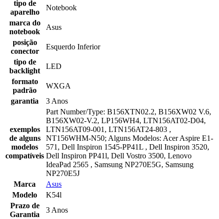
tipo de
Notebook
aparelho
marca do
Asus
notebook
posição
Esquerdo Inferior
conector
tipo de
LED
backlight
formato
WXGA
padrão
garantia
3 Anos
Part Number/Type: B156XTN02.2, B156XW02 V.6,
B156XW02-V.2, LP156WH4, LTN156AT02-D04,
exemplos
LTN156AT09-001, LTN156AT24-803 ,
de alguns
NT156WHM-N50; Alguns Modelos: Acer Aspire E1-
modelos
571, Dell Inspiron 1545-PP41L , Dell Inspiron 3520,
compatíveis
Dell Inspiron PP41l, Dell Vostro 3500, Lenovo
IdeaPad 2565 , Samsung NP270E5G, Samsung
NP270E5J
Marca
Asus
Modelo
K54l
Prazo de
3 Anos
Garantia