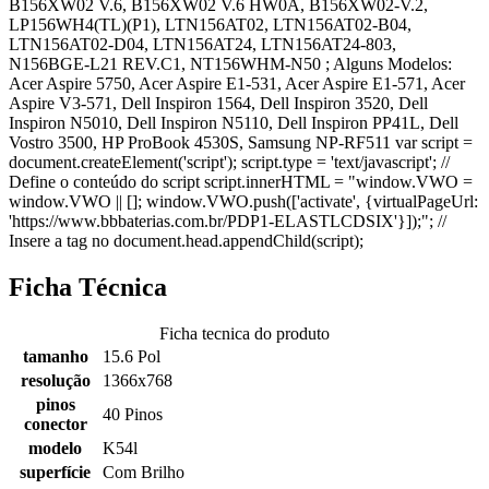
B156XW02 V.6, B156XW02 V.6 HW0A, B156XW02-V.2,
LP156WH4(TL)(P1), LTN156AT02, LTN156AT02-B04,
LTN156AT02-D04, LTN156AT24, LTN156AT24-803,
N156BGE-L21 REV.C1, NT156WHM-N50 ; Alguns Modelos:
Acer Aspire 5750, Acer Aspire E1-531, Acer Aspire E1-571, Acer
Aspire V3-571, Dell Inspiron 1564, Dell Inspiron 3520, Dell
Inspiron N5010, Dell Inspiron N5110, Dell Inspiron PP41L, Dell
Vostro 3500, HP ProBook 4530S, Samsung NP-RF511 var script =
document.createElement('script'); script.type = 'text/javascript'; //
Define o conteúdo do script script.innerHTML = "window.VWO =
window.VWO || []; window.VWO.push(['activate', {virtualPageUrl:
'https://www.bbbaterias.com.br/PDP1-ELASTLCDSIX'}]);"; //
Insere a tag no document.head.appendChild(script);
Ficha Técnica
Ficha tecnica do produto
tamanho
15.6 Pol
resolução
1366x768
pinos
40 Pinos
conector
modelo
K54l
superfície
Com Brilho