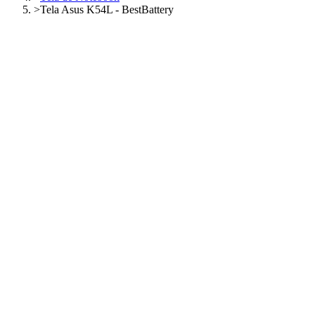
>
Tela Asus K54L - BestBattery