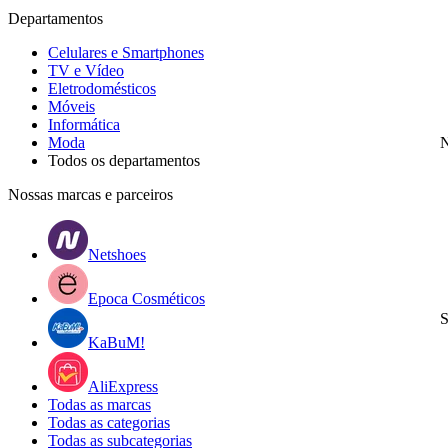
Departamentos
Celulares e Smartphones
TV e Vídeo
Eletrodomésticos
Móveis
Informática
Moda
N
Todos os departamentos
Nossas marcas e parceiros
Netshoes
Epoca Cosméticos
S
KaBuM!
AliExpress
Todas as marcas
Todas as categorias
Todas as subcategorias