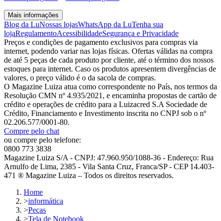
Mais informações
Blog da Lu
Nossas lojas
WhatsApp da Lu
Tenha sua
loja
Regulamento
Acessibilidade
Segurança e Privacidade
Preços e condições de pagamento exclusivos para compras via
internet, podendo variar nas lojas físicas. Ofertas válidas na compra
de até 5 peças de cada produto por cliente, até o término dos nossos
estoques para internet. Caso os produtos apresentem divergências de
valores, o preço válido é o da sacola de compras.
O Magazine Luiza atua como correspondente no País, nos termos da
Resolução CMN nº 4.935/2021, e encaminha propostas de cartão de
crédito e operações de crédito para a Luizacred S.A Sociedade de
Crédito, Financiamento e Investimento inscrita no CNPJ sob o nº
02.206.577/0001-80.
Compre pelo chat
ou compre pelo telefone:
0800 773 3838
Magazine Luiza S/A - CNPJ: 47.960.950/1088-36 - Endereço: Rua
Arnulfo de Lima, 2385 - Vila Santa Cruz, Franca/SP - CEP 14.403-
471 ® Magazine Luiza – Todos os direitos reservados.
Home
>
informática
>
Peças
>
Tela de Notebook