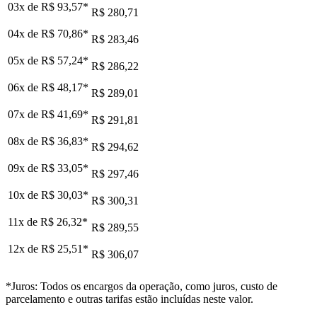
03x de
R$ 93,57
*
R$ 280,71
04x de
R$ 70,86
*
R$ 283,46
05x de
R$ 57,24
*
R$ 286,22
06x de
R$ 48,17
*
R$ 289,01
07x de
R$ 41,69
*
R$ 291,81
08x de
R$ 36,83
*
R$ 294,62
09x de
R$ 33,05
*
R$ 297,46
10x de
R$ 30,03
*
R$ 300,31
11x de
R$ 26,32
*
R$ 289,55
12x de
R$ 25,51
*
R$ 306,07
*Juros: Todos os encargos da operação, como juros, custo de
parcelamento e outras tarifas estão incluídas neste valor.