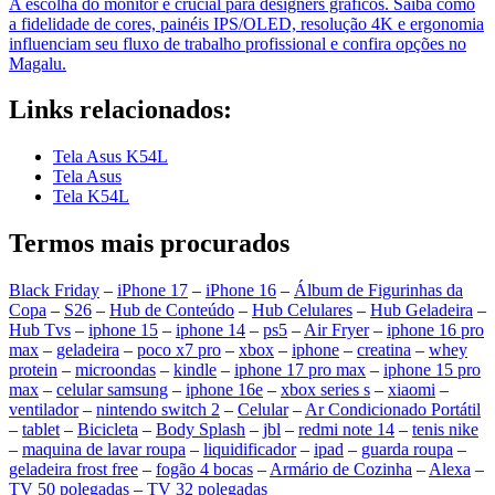
A escolha do monitor é crucial para designers gráficos. Saiba como
a fidelidade de cores, painéis IPS/OLED, resolução 4K e ergonomia
influenciam seu fluxo de trabalho profissional e confira opções no
Magalu.
Links relacionados:
Tela Asus K54L
Tela Asus
Tela K54L
Termos mais procurados
Black Friday
–
iPhone 17
–
iPhone 16
–
Álbum de Figurinhas da
Copa
–
S26
–
Hub de Conteúdo
–
Hub Celulares
–
Hub Geladeira
–
Hub Tvs
–
iphone 15
–
iphone 14
–
ps5
–
Air Fryer
–
iphone 16 pro
max
–
geladeira
–
poco x7 pro
–
xbox
–
iphone
–
creatina
–
whey
protein
–
microondas
–
kindle
–
iphone 17 pro max
–
iphone 15 pro
max
–
celular samsung
–
iphone 16e
–
xbox series s
–
xiaomi
–
ventilador
–
nintendo switch 2
–
Celular
–
Ar Condicionado Portátil
–
tablet
–
Bicicleta
–
Body Splash
–
jbl
–
redmi note 14
–
tenis nike
–
maquina de lavar roupa
–
liquidificador
–
ipad
–
guarda roupa
–
geladeira frost free
–
fogão 4 bocas
–
Armário de Cozinha
–
Alexa
–
TV 50 polegadas
–
TV 32 polegadas