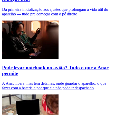
Da primeira inicialização aos ajustes que prolongam a vida útil do
aparelho — tudo pra começar com o pé direito
Pode levar notebook no avião? Tudo o que a Anac
permite
A Anac libera, mas tem detalhes: onde guardar o aparelho, o que
fazer com a bateria e por que ele não pode ir despachado