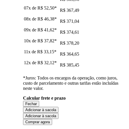
07x de
R$ 52,50
*
R$ 367,49
08x de
R$ 46,38
*
R$ 371,04
09x de
R$ 41,62
*
R$ 374,61
10x de
R$ 37,82
*
R$ 378,20
11x de
R$ 33,15
*
R$ 364,65
12x de
R$ 32,12
*
R$ 385,45
*Juros: Todos os encargos da operação, como juros,
custo de parcelamento e outras tarifas estão incluídas
neste valor.
Calcular frete e prazo
Fechar
Adicionar à sacola
Adicionar à sacola
Comprar agora