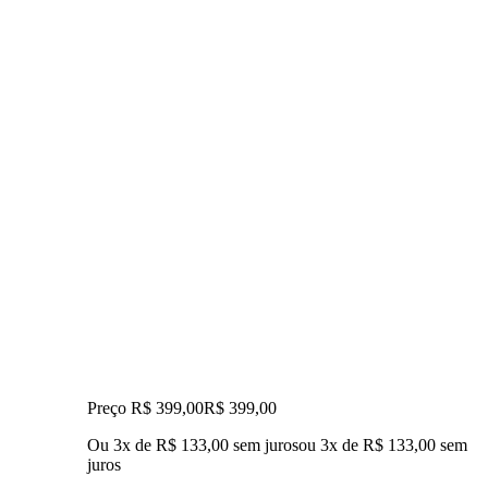
Preço R$ 399,00
R$
399
,
00
Ou 3x de R$ 133,00 sem juros
ou
3
x de
R$ 133,00
sem
juros