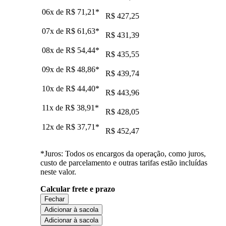
06x de
R$ 71,21
*
R$ 427,25
07x de
R$ 61,63
*
R$ 431,39
08x de
R$ 54,44
*
R$ 435,55
09x de
R$ 48,86
*
R$ 439,74
10x de
R$ 44,40
*
R$ 443,96
11x de
R$ 38,91
*
R$ 428,05
12x de
R$ 37,71
*
R$ 452,47
*Juros: Todos os encargos da operação, como juros,
custo de parcelamento e outras tarifas estão incluídas
neste valor.
Calcular frete e prazo
Fechar
Adicionar à sacola
Adicionar à sacola