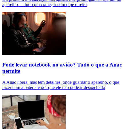
aparelho — tudo pra começar com o pé direito
Pode levar notebook no avião? Tudo o que a Anac
permite
A Anac libera, mas tem detalhes: onde guardar o aparelho, o que
fazer com a bateria e por que ele não pode ir despachado