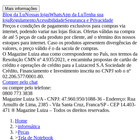
Mais informações
Blog da Lu
Nossas lojas
WhatsApp da Lu
Tenha sua
loja
Regulamento
Acessibilidade
Segurança e Privacidade
Preços e condições de pagamento exclusivos para compras via
internet, podendo variar nas lojas físicas. Ofertas válidas na compra
de até 5 peças de cada produto por cliente, até o término dos nossos
estoques para internet. Caso os produtos apresentem divergências de
valores, o preço válido é o da sacola de compras.
O Magazine Luiza atua como correspondente no País, nos termos da
Resolução CMN nº 4.935/2021, e encaminha propostas de cartão de
crédito e operações de crédito para a Luizacred S.A Sociedade de
Crédito, Financiamento e Investimento inscrita no CNPJ sob o nº
02.206.577/0001-80.
Compre pelo chat
ou compre pelo telefone:
0800 773 3838
Magazine Luiza S/A - CNPJ: 47.960.950/1088-36 - Endereço: Rua
Arnulfo de Lima, 2385 - Vila Santa Cruz, Franca/SP - CEP 14.403-
471 ® Magazine Luiza – Todos os direitos reservados.
Home
>
informática
>
Peças
>
Tela de Notebook