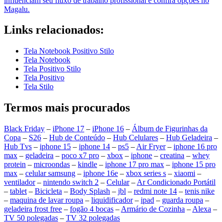
influenciam seu fluxo de trabalho profissional e confira opções no
Magalu.
Links relacionados:
Tela Notebook Positivo Stilo
Tela Notebook
Tela Positivo Stilo
Tela Positivo
Tela Stilo
Termos mais procurados
Black Friday
–
iPhone 17
–
iPhone 16
–
Álbum de Figurinhas da
Copa
–
S26
–
Hub de Conteúdo
–
Hub Celulares
–
Hub Geladeira
–
Hub Tvs
–
iphone 15
–
iphone 14
–
ps5
–
Air Fryer
–
iphone 16 pro
max
–
geladeira
–
poco x7 pro
–
xbox
–
iphone
–
creatina
–
whey
protein
–
microondas
–
kindle
–
iphone 17 pro max
–
iphone 15 pro
max
–
celular samsung
–
iphone 16e
–
xbox series s
–
xiaomi
–
ventilador
–
nintendo switch 2
–
Celular
–
Ar Condicionado Portátil
–
tablet
–
Bicicleta
–
Body Splash
–
jbl
–
redmi note 14
–
tenis nike
–
maquina de lavar roupa
–
liquidificador
–
ipad
–
guarda roupa
–
geladeira frost free
–
fogão 4 bocas
–
Armário de Cozinha
–
Alexa
–
TV 50 polegadas
–
TV 32 polegadas