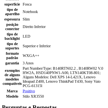
superfície
Fosca
tipo de
Notebook
aparelho
espessura
Slim
posição
Direito Inferior
conector
tipo de
LED
backlight
tipo de
Superior e Inferior
suportes
formato
WXGA++
padrão
garantia
3 Anos
Part Number/Type: B140RTN02.2 , B140RW02 V.0
exemplos
HW2A, HSD140PNW1-A00, LTN140KT08-801;
de alguns
Alguns Modelos: Dell XPS 14-L421X, Lenovo
modelos
Ideapad Z400, Lenovo ThinkPad T430, Sony Vaio
compatíveis
PCG-61315l
Marca
Positivo
Modelo
Stilo XR3550
Perguntas e Respostas