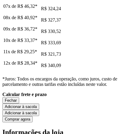
07x de
R$ 46,32
*
R$ 324,24
08x de
R$ 40,92
*
R$ 327,37
09x de
R$ 36,72
*
R$ 330,52
10x de
R$ 33,37
*
R$ 333,69
11x de
R$ 29,25
*
R$ 321,73
12x de
R$ 28,34
*
R$ 340,09
*Juros: Todos os encargos da operação, como juros, custo de
parcelamento e outras tarifas estão incluídas neste valor.
Calcular frete e prazo
Fechar
Adicionar à sacola
Adicionar à sacola
Comprar agora
Informações da loja