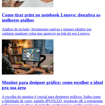
Como tirar print no notebook Lenovo: descubra os
melhores atalhos
Atalhos do teclado, ferramentas nativas e truques rápidos pra
capturar qualquer coisa que aparecer na tela do seu Lenovo.
Monitor para designer gráfico: como escolher o ideal
pra sua área
A escolha do monitor é crucial para designers gráficos. Saiba como
a fidelidade de cores, painéis IPS/OLED, resolução 4K e ergonomia