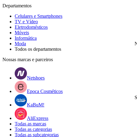
Departamentos
Celulares e Smartphones
TV e Vídeo
Eletrodomésticos
Móveis
Informática
Moda
N
Todos os departamentos
Nossas marcas e parceiros
Netshoes
Epoca Cosméticos
S
KaBuM!
AliExpress
Todas as marcas
Todas as categorias
Todas as subcategorias