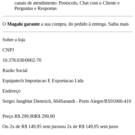
canais de atendimento: Protocolo, Chat com o Cliente e
Perguntas e Respostas
O
Magalu garante
a sua compra, do pedido à entrega.
Saiba mais
Sobre a loja
CNPJ
10.378.030/0002-70
Razão Social
Equipatech Importacao E Exportacao Ltda
Endereço
Sergio Jungblut Dieterich, 604
Sarandi - Porto Alegre/RS
91060-410
Preço R$ 299,90
R$
299
,
90
Ou 2x de R$ 149,95 sem juros
ou
2
x de
R$ 149,95
sem juros