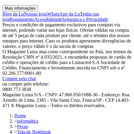
Mais informações
Blog da Lu
Nossas lojas
WhatsApp da Lu
Tenha sua
loja
Regulamento
Acessibilidade
Segurança e Privacidade
Preços e condições de pagamento exclusivos para compras via
internet, podendo variar nas lojas físicas. Ofertas válidas na compra
de até 5 peças de cada produto por cliente, até o término dos nossos
estoques para internet. Caso os produtos apresentem divergências de
valores, o preço válido é o da sacola de compras.
O Magazine Luiza atua como correspondente no País, nos termos da
Resolução CMN nº 4.935/2021, e encaminha propostas de cartão de
crédito e operações de crédito para a Luizacred S.A Sociedade de
Crédito, Financiamento e Investimento inscrita no CNPJ sob o nº
02.206.577/0001-80.
Compre pelo chat
ou compre pelo telefone:
0800 773 3838
Magazine Luiza S/A - CNPJ: 47.960.950/1088-36 - Endereço: Rua
Arnulfo de Lima, 2385 - Vila Santa Cruz, Franca/SP - CEP 14.403-
471 ® Magazine Luiza – Todos os direitos reservados.
Home
>
informática
>
Peças
>
Tela de Notebook