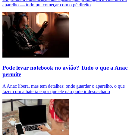
aparelho — tudo pra começar com o pé direito
Pode levar notebook no avião? Tudo o que a Anac
permite
A Anac libera, mas tem detalhes: onde guardar o aparelho, o que
fazer com a bateria e por que ele não pode ir despachado