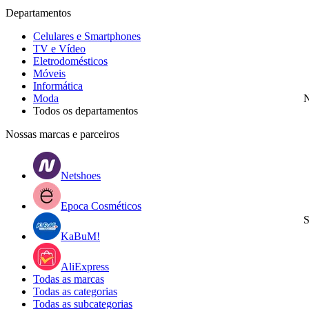
Departamentos
Celulares e Smartphones
TV e Vídeo
Eletrodomésticos
Móveis
Informática
Moda
N
Todos os departamentos
Nossas marcas e parceiros
Netshoes
Epoca Cosméticos
S
KaBuM!
AliExpress
Todas as marcas
Todas as categorias
Todas as subcategorias