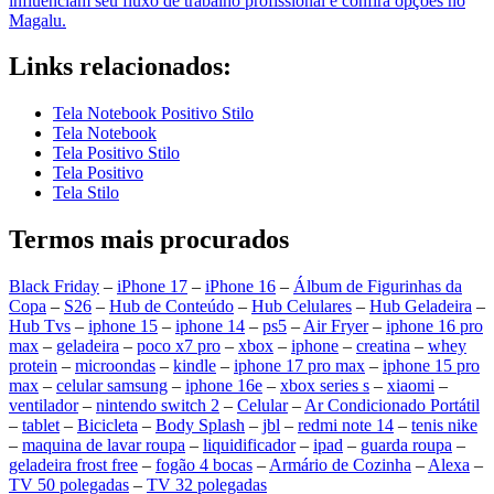
influenciam seu fluxo de trabalho profissional e confira opções no
Magalu.
Links relacionados:
Tela Notebook Positivo Stilo
Tela Notebook
Tela Positivo Stilo
Tela Positivo
Tela Stilo
Termos mais procurados
Black Friday
–
iPhone 17
–
iPhone 16
–
Álbum de Figurinhas da
Copa
–
S26
–
Hub de Conteúdo
–
Hub Celulares
–
Hub Geladeira
–
Hub Tvs
–
iphone 15
–
iphone 14
–
ps5
–
Air Fryer
–
iphone 16 pro
max
–
geladeira
–
poco x7 pro
–
xbox
–
iphone
–
creatina
–
whey
protein
–
microondas
–
kindle
–
iphone 17 pro max
–
iphone 15 pro
max
–
celular samsung
–
iphone 16e
–
xbox series s
–
xiaomi
–
ventilador
–
nintendo switch 2
–
Celular
–
Ar Condicionado Portátil
–
tablet
–
Bicicleta
–
Body Splash
–
jbl
–
redmi note 14
–
tenis nike
–
maquina de lavar roupa
–
liquidificador
–
ipad
–
guarda roupa
–
geladeira frost free
–
fogão 4 bocas
–
Armário de Cozinha
–
Alexa
–
TV 50 polegadas
–
TV 32 polegadas