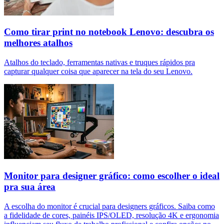
Como tirar print no notebook Lenovo: descubra os
melhores atalhos
Atalhos do teclado, ferramentas nativas e truques rápidos pra
capturar qualquer coisa que aparecer na tela do seu Lenovo.
Monitor para designer gráfico: como escolher o ideal
pra sua área
A escolha do monitor é crucial para designers gráficos. Saiba como
a fidelidade de cores, painéis IPS/OLED, resolução 4K e ergonomia