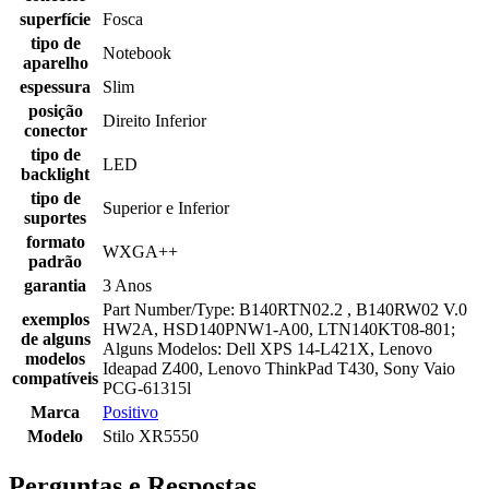
superfície
Fosca
tipo de
Notebook
aparelho
espessura
Slim
posição
Direito Inferior
conector
tipo de
LED
backlight
tipo de
Superior e Inferior
suportes
formato
WXGA++
padrão
garantia
3 Anos
Part Number/Type: B140RTN02.2 , B140RW02 V.0
exemplos
HW2A, HSD140PNW1-A00, LTN140KT08-801;
de alguns
Alguns Modelos: Dell XPS 14-L421X, Lenovo
modelos
Ideapad Z400, Lenovo ThinkPad T430, Sony Vaio
compatíveis
PCG-61315l
Marca
Positivo
Modelo
Stilo XR5550
Perguntas e Respostas