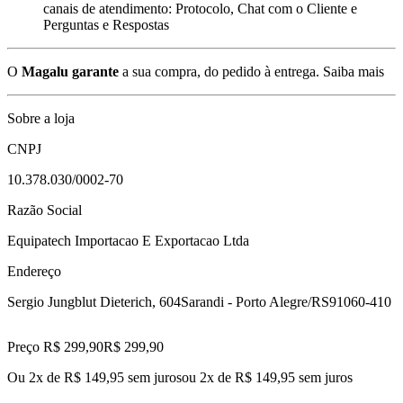
canais de atendimento: Protocolo, Chat com o Cliente e
Perguntas e Respostas
O
Magalu garante
a sua compra, do pedido à entrega.
Saiba mais
Sobre a loja
CNPJ
10.378.030/0002-70
Razão Social
Equipatech Importacao E Exportacao Ltda
Endereço
Sergio Jungblut Dieterich, 604
Sarandi - Porto Alegre/RS
91060-410
Preço R$ 299,90
R$
299
,
90
Ou 2x de R$ 149,95 sem juros
ou
2
x de
R$ 149,95
sem juros