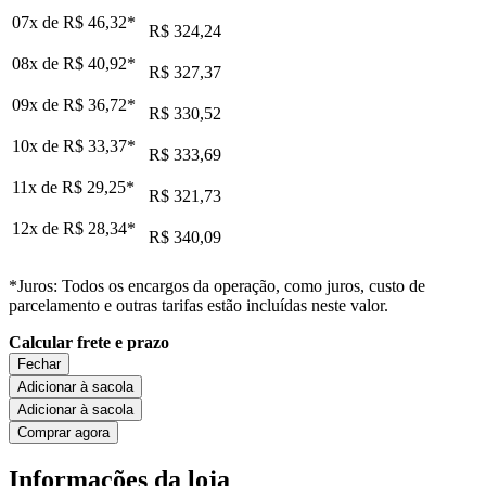
07x de
R$ 46,32
*
R$ 324,24
08x de
R$ 40,92
*
R$ 327,37
09x de
R$ 36,72
*
R$ 330,52
10x de
R$ 33,37
*
R$ 333,69
11x de
R$ 29,25
*
R$ 321,73
12x de
R$ 28,34
*
R$ 340,09
*Juros: Todos os encargos da operação, como juros, custo de
parcelamento e outras tarifas estão incluídas neste valor.
Calcular frete e prazo
Fechar
Adicionar à sacola
Adicionar à sacola
Comprar agora
Informações da loja