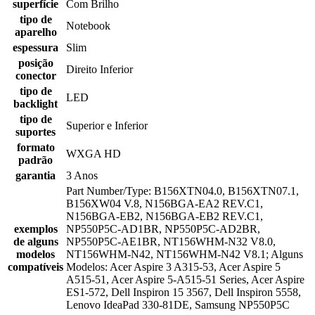
superfície
Com Brilho
tipo de
Notebook
aparelho
espessura
Slim
posição
Direito Inferior
conector
tipo de
LED
backlight
tipo de
Superior e Inferior
suportes
formato
WXGA HD
padrão
garantia
3 Anos
Part Number/Type: B156XTN04.0, B156XTN07.1,
B156XW04 V.8, N156BGA-EA2 REV.C1,
N156BGA-EB2, N156BGA-EB2 REV.C1,
exemplos
NP550P5C-AD1BR, NP550P5C-AD2BR,
de alguns
NP550P5C-AE1BR, NT156WHM-N32 V8.0,
modelos
NT156WHM-N42, NT156WHM-N42 V8.1; Alguns
compatíveis
Modelos: Acer Aspire 3 A315-53, Acer Aspire 5
A515-51, Acer Aspire 5-A515-51 Series, Acer Aspire
ES1-572, Dell Inspiron 15 3567, Dell Inspiron 5558,
Lenovo IdeaPad 330-81DE, Samsung NP550P5C