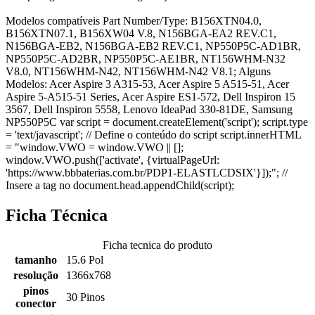
Modelos compatíveis Part Number/Type: B156XTN04.0,
B156XTN07.1, B156XW04 V.8, N156BGA-EA2 REV.C1,
N156BGA-EB2, N156BGA-EB2 REV.C1, NP550P5C-AD1BR,
NP550P5C-AD2BR, NP550P5C-AE1BR, NT156WHM-N32
V8.0, NT156WHM-N42, NT156WHM-N42 V8.1; Alguns
Modelos: Acer Aspire 3 A315-53, Acer Aspire 5 A515-51, Acer
Aspire 5-A515-51 Series, Acer Aspire ES1-572, Dell Inspiron 15
3567, Dell Inspiron 5558, Lenovo IdeaPad 330-81DE, Samsung
NP550P5C var script = document.createElement('script'); script.type
= 'text/javascript'; // Define o conteúdo do script script.innerHTML
= "window.VWO = window.VWO || [];
window.VWO.push(['activate', {virtualPageUrl:
'https://www.bbbaterias.com.br/PDP1-ELASTLCDSIX'}]);"; //
Insere a tag no document.head.appendChild(script);
Ficha Técnica
Ficha tecnica do produto
tamanho
15.6 Pol
resolução
1366x768
pinos
30 Pinos
conector