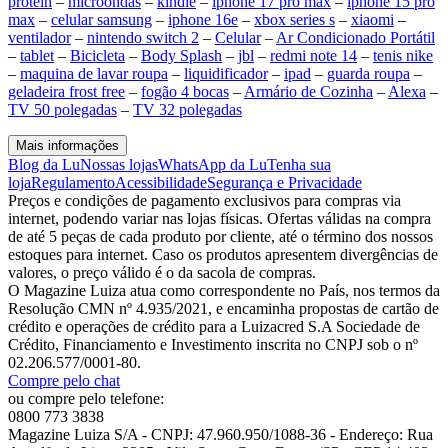
protein
–
microondas
–
kindle
–
iphone 17 pro max
–
iphone 15 pro
max
–
celular samsung
–
iphone 16e
–
xbox series s
–
xiaomi
–
ventilador
–
nintendo switch 2
–
Celular
–
Ar Condicionado Portátil
–
tablet
–
Bicicleta
–
Body Splash
–
jbl
–
redmi note 14
–
tenis nike
–
maquina de lavar roupa
–
liquidificador
–
ipad
–
guarda roupa
–
geladeira frost free
–
fogão 4 bocas
–
Armário de Cozinha
–
Alexa
–
TV 50 polegadas
–
TV 32 polegadas
Mais informações
Blog da Lu
Nossas lojas
WhatsApp da Lu
Tenha sua
loja
Regulamento
Acessibilidade
Segurança e Privacidade
Preços e condições de pagamento exclusivos para compras via
internet, podendo variar nas lojas físicas. Ofertas válidas na compra
de até 5 peças de cada produto por cliente, até o término dos nossos
estoques para internet. Caso os produtos apresentem divergências de
valores, o preço válido é o da sacola de compras.
O Magazine Luiza atua como correspondente no País, nos termos da
Resolução CMN nº 4.935/2021, e encaminha propostas de cartão de
crédito e operações de crédito para a Luizacred S.A Sociedade de
Crédito, Financiamento e Investimento inscrita no CNPJ sob o nº
02.206.577/0001-80.
Compre pelo chat
ou compre pelo telefone:
0800 773 3838
Magazine Luiza S/A - CNPJ: 47.960.950/1088-36 - Endereço: Rua