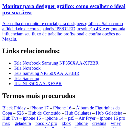
Monitor para designer gráfico: como escolher o ideal
pra sua área
A escolha do monitor é crucial para designers gráficos. Saiba como
a fidelidade de cores, painéis IPS/OLED, resolução 4K e ergonomia
influenciam seu fluxo de trabalho profissional e confira opções no
Magalu.
Links relacionados:
Tela Notebook Samsung NP350XAA-XF3BR
Tela Notebook
Tela Samsung NP350XAA-XF3BR
Tela Samsung
Tela NP350XAA-XF3BR
Termos mais procurados
Black Friday
–
iPhone 17
–
iPhone 16
–
Álbum de Figurinhas da
Copa
–
S26
–
Hub de Conteúdo
–
Hub Celulares
–
Hub Geladeira
–
Hub Tvs
–
iphone 15
–
iphone 14
–
ps5
–
Air Fryer
–
iphone 16 pro
max
–
geladeira
–
poco x7 pro
–
xbox
–
iphone
–
creatina
–
whey