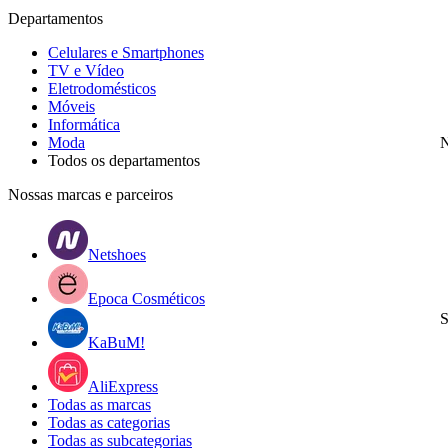
Departamentos
Celulares e Smartphones
TV e Vídeo
Eletrodomésticos
Móveis
Informática
Moda
N
Todos os departamentos
Nossas marcas e parceiros
Netshoes
Epoca Cosméticos
S
KaBuM!
AliExpress
Todas as marcas
Todas as categorias
Todas as subcategorias