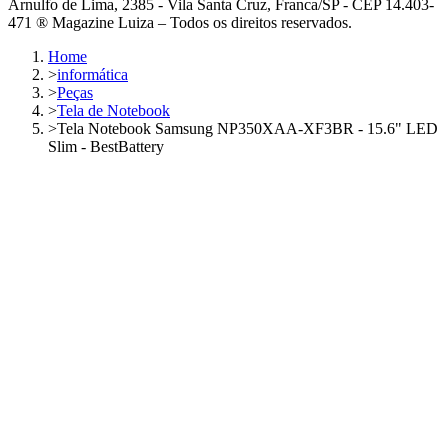
Arnulfo de Lima, 2385 - Vila Santa Cruz, Franca/SP - CEP 14.403-
471 ® Magazine Luiza – Todos os direitos reservados.
Home
>
informática
>
Peças
>
Tela de Notebook
>
Tela Notebook Samsung NP350XAA-XF3BR - 15.6" LED
Slim - BestBattery