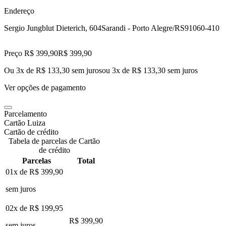
Endereço
Sergio Jungblut Dieterich, 604
Sarandi - Porto Alegre/RS
91060-410
Preço R$ 399,90
R$
399
,
90
Ou 3x de R$ 133,30 sem juros
ou
3
x de
R$ 133,30
sem juros
Ver opções de pagamento
Parcelamento
Cartão Luiza
Cartão de crédito
Tabela de parcelas de Cartão
de crédito
Parcelas
Total
01x de
R$ 399,90
sem juros
02x de
R$ 199,95
R$ 399,90
sem juros