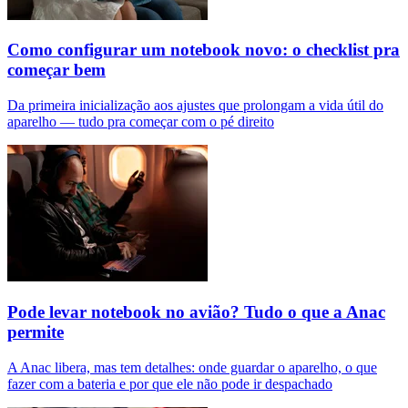
Como configurar um notebook novo: o checklist pra
começar bem
Da primeira inicialização aos ajustes que prolongam a vida útil do
aparelho — tudo pra começar com o pé direito
Pode levar notebook no avião? Tudo o que a Anac
permite
A Anac libera, mas tem detalhes: onde guardar o aparelho, o que
fazer com a bateria e por que ele não pode ir despachado