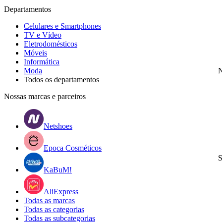
Departamentos
Celulares e Smartphones
TV e Vídeo
Eletrodomésticos
Móveis
Informática
Moda
N
Todos os departamentos
Nossas marcas e parceiros
Netshoes
Epoca Cosméticos
S
KaBuM!
AliExpress
Todas as marcas
Todas as categorias
Todas as subcategorias