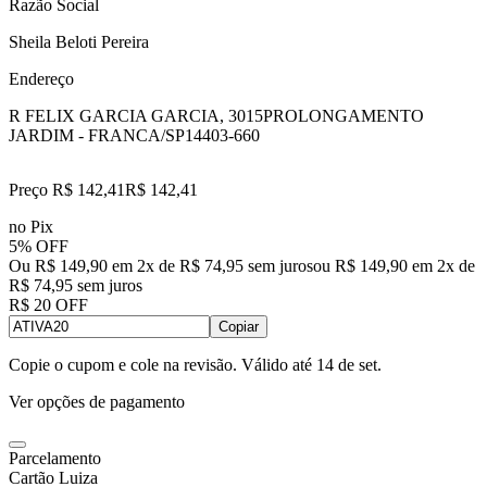
Razão Social
Sheila Beloti Pereira
Endereço
R FELIX GARCIA GARCIA, 3015
PROLONGAMENTO
JARDIM - FRANCA/SP
14403-660
Preço R$ 142,41
R$
142
,
41
no Pix
5% OFF
Ou R$ 149,90 em 2x de R$ 74,95 sem juros
ou
R$ 149,90
em
2
x de
R$ 74,95
sem juros
R$ 20 OFF
Copiar
Copie o cupom e cole na revisão. Válido até
14 de set
.
Ver opções de pagamento
Parcelamento
Cartão Luiza