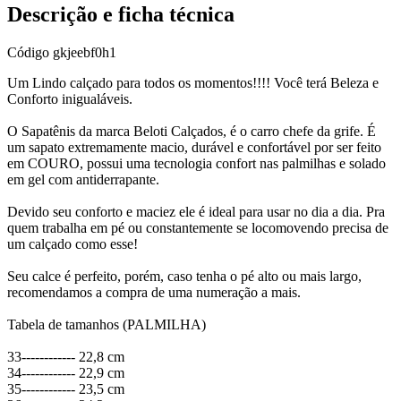
Descrição e ficha técnica
Código
gkjeebf0h1
Um Lindo calçado para todos os momentos!!!! Você terá Beleza e
Conforto inigualáveis.
O Sapatênis da marca Beloti Calçados, é o carro chefe da grife. É
um sapato extremamente macio, durável e confortável por ser feito
em COURO, possui uma tecnologia confort nas palmilhas e solado
em gel com antiderrapante.
Devido seu conforto e maciez ele é ideal para usar no dia a dia. Pra
quem trabalha em pé ou constantemente se locomovendo precisa de
um calçado como esse!
Seu calce é perfeito, porém, caso tenha o pé alto ou mais largo,
recomendamos a compra de uma numeração a mais.
Tabela de tamanhos (PALMILHA)
33------------ 22,8 cm
34------------ 22,9 cm
35------------ 23,5 cm