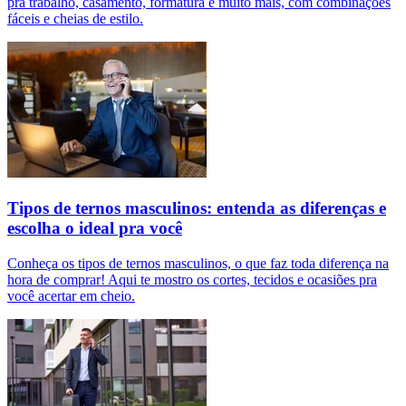
pra trabalho, casamento, formatura e muito mais, com combinações
fáceis e cheias de estilo.
Tipos de ternos masculinos: entenda as diferenças e
escolha o ideal pra você
Conheça os tipos de ternos masculinos, o que faz toda diferença na
hora de comprar! Aqui te mostro os cortes, tecidos e ocasiões pra
você acertar em cheio.