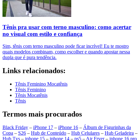
Tênis pra usar com terno masculino: como acertar
no visual com estilo e confiança
Sim, tênis com terno masculino pode ficar incrível! Eu te mostro
quais modelos combinam, como escolher e quando apostar nessa
dupla que é pura tendência.
Links relacionados:
Tênis Feminino Mocatênis
Tênis Feminino
Tênis Mocatênis
Tênis
Termos mais procurados
Black Friday
–
iPhone 17
–
iPhone 16
–
Álbum de Figurinhas da
Copa
–
S26
–
Hub de Conteúdo
–
Hub Celulares
–
Hub Geladeira
–
Hub Tvs
–
iphone 15
–
iphone 14
–
ps5
–
Air Fryer
–
iphone 16 pro