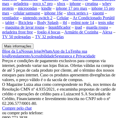
max
–
geladeira
–
poco x7 pro
–
xbox
–
iphone
–
creatina
–
whey
protein
–
microondas
–
kindle
–
iphone 17 pro max
–
iphone 15 pro
max
–
celular samsung
–
iphone 16e
–
xbox series s
–
xiaomi
–
ventilador
–
nintendo switch 2
–
Celular
–
Ar Condicionado Portátil
–
tablet
–
Bicicleta
–
Body Splash
–
jbl
–
redmi note 14
–
tenis nike
–
maquina de lavar roupa
–
liquidificador
–
ipad
–
guarda roupa
–
geladeira frost free
–
fogão 4 bocas
–
Armário de Cozinha
–
Alexa
–
TV 50 polegadas
–
TV 32 polegadas
Mais informações
Blog da Lu
Nossas lojas
WhatsApp da Lu
Tenha sua
loja
Regulamento
Acessibilidade
Segurança e Privacidade
Preços e condições de pagamento exclusivos para compras via
internet, podendo variar nas lojas físicas. Ofertas válidas na compra
de até 5 peças de cada produto por cliente, até o término dos nossos
estoques para internet. Caso os produtos apresentem divergências de
valores, o preço válido é o da sacola de compras.
O Magazine Luiza atua como correspondente no País, nos termos da
Resolução CMN nº 4.935/2021, e encaminha propostas de cartão de
crédito e operações de crédito para a Luizacred S.A Sociedade de
Crédito, Financiamento e Investimento inscrita no CNPJ sob o nº
02.206.577/0001-80.
Compre pelo chat
ou compre pelo telefone:
0800 773 3838