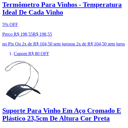
Termômetro Para Vinhos - Temperatura
Ideal De Cada Vinho
5% OFF
Preço R$ 198,55
R$
198
,
55
no Pix
Ou 2x de R$ 104,50 sem juros
ou
2
x de
R$ 104,50
sem juros
Cupom R$ 80 OFF
Suporte Para Vinho Em Aço Cromado E
Plástico 23,5cm De Altura Cor Preta