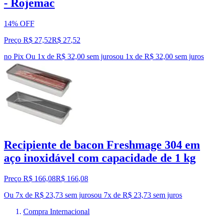
- Rojemac
14% OFF
Preço R$ 27,52
R$
27
,
52
no Pix
Ou 1x de R$ 32,00 sem juros
ou
1
x de
R$ 32,00
sem juros
Recipiente de bacon Freshmage 304 em
aço inoxidável com capacidade de 1 kg
Preço R$ 166,08
R$
166
,
08
Ou 7x de R$ 23,73 sem juros
ou
7
x de
R$ 23,73
sem juros
Compra Internacional