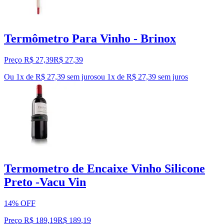
Termômetro Para Vinho - Brinox
Preço R$ 27,39
R$
27
,
39
Ou 1x de R$ 27,39 sem juros
ou
1
x de
R$ 27,39
sem juros
Termometro de Encaixe Vinho Silicone
Preto -Vacu Vin
14% OFF
Preço R$ 189,19
R$
189
,
19