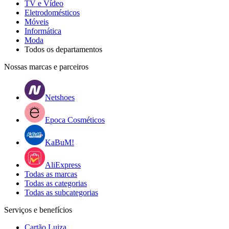
TV e Vídeo
Eletrodomésticos
Móveis
Informática
Moda
Todos os departamentos
Nossas marcas e parceiros
Netshoes
Epoca Cosméticos
KaBuM!
AliExpress
Todas as marcas
Todas as categorias
Todas as subcategorias
Serviços e benefícios
Cartão Luiza