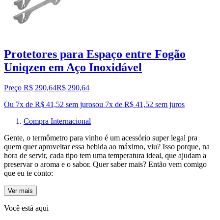
Protetores para Espaço entre Fogão
Uniqzen em Aço Inoxidável
Preço R$ 290,64
R$
290
,
64
Ou 7x de R$ 41,52 sem juros
ou
7
x de
R$ 41,52
sem juros
Compra Internacional
Gente, o termômetro para vinho é um acessório super legal pra
quem quer aproveitar essa bebida ao máximo, viu? Isso porque, na
hora de servir, cada tipo tem uma temperatura ideal, que ajudam a
preservar o aroma e o sabor. Quer saber mais? Então vem comigo
que eu te conto:
Ver mais
Você está aqui