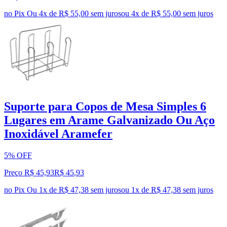
no Pix
Ou 4x de R$ 55,00 sem juros
ou
4
x de
R$ 55,00
sem juros
Suporte para Copos de Mesa Simples 6
Lugares em Arame Galvanizado Ou Aço
Inoxidável Aramefer
5% OFF
Preço R$ 45,93
R$
45
,
93
no Pix
Ou 1x de R$ 47,38 sem juros
ou
1
x de
R$ 47,38
sem juros