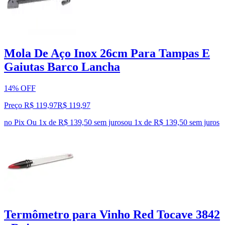
Mola De Aço Inox 26cm Para Tampas E
Gaiutas Barco Lancha
14% OFF
Preço R$ 119,97
R$
119
,
97
no Pix
Ou 1x de R$ 139,50 sem juros
ou
1
x de
R$ 139,50
sem juros
Termômetro para Vinho Red Tocave 3842