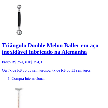
Triângulo Double Melon Baller em aço
inoxidável fabricado na Alemanha
Preço R$ 254,31
R$
254
,
31
Ou 7x de R$ 36,33 sem juros
ou
7
x de
R$ 36,33
sem juros
Compra Internacional