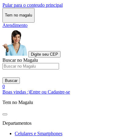
Pular para o conteudo principal
Tem no magalu
Atendimento
Digite seu CEP
Buscar no Magalu
Buscar
0
Boas vindas :)
Entre ou Cadastre-se
Tem no Magalu
Departamentos
Celulares e Smartphones