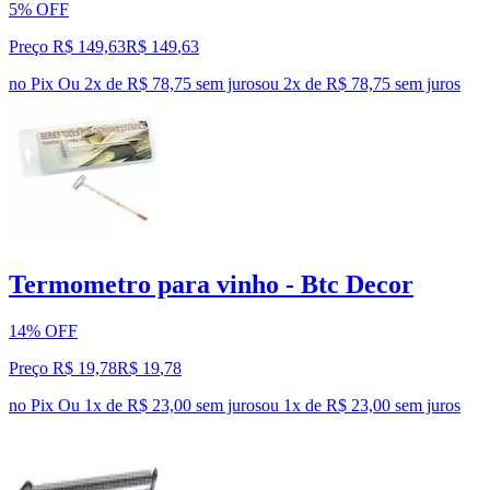
5% OFF
Preço R$ 149,63
R$
149
,
63
no Pix
Ou 2x de R$ 78,75 sem juros
ou
2
x de
R$ 78,75
sem juros
Termometro para vinho - Btc Decor
14% OFF
Preço R$ 19,78
R$
19
,
78
no Pix
Ou 1x de R$ 23,00 sem juros
ou
1
x de
R$ 23,00
sem juros