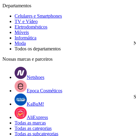
Departamentos
Celulares e Smartphones
TV e Vídeo
Eletrodomésticos
Móveis
Informática
Moda
N
Todos os departamentos
Nossas marcas e parceiros
Netshoes
Epoca Cosméticos
S
KaBuM!
AliExpress
Todas as marcas
Todas as categorias
Todas as subcategorias