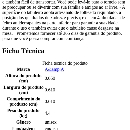
e também fácil de transportar. Você pode levá-lo para o torneio sem
se preocupar ou se divertir com sua família e amigos ao ar livre. - A
superfície do tabuleiro adota artesanato de folheado requintado, a
posição dos quadrados de xadrez é precisa; existem 4 almofadas de
feltro antiderrapantes na parte inferior para garantir a suavidade
durante o uso e também evitar que o tabuleiro cause desgaste na
mesa. - Prometemos fornecer até 365 dias de garantia do produto,
para que você possa comprar com confiança.
Ficha Técnica
Ficha tecnica do produto
Marca
A&amp;A
Altura do produto
0.050
(cm)
Largura do produto
0.610
(cm)
Comprimento do
0.610
producto (cm)
Peso do produto
4.4
(kg)
Gênero
unisex
Linguagem
english