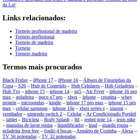
da Lu!
Links relacionados:
Torneio profissional de madeira
Torneio profissional
Torneio de madeira
Torneio
Torneio madeira
Termos mais procurados
Black Friday
–
iPhone 17
–
iPhone 16
–
Álbum de Figurinhas da
Copa
–
S26
–
Hub de Conteúdo
–
Hub Celulares
–
Hub Geladeira
–
Hub Tvs
–
iphone 15
–
iphone 14
–
ps5
–
Air Fryer
–
iphone 16 pro
max
–
geladeira
–
poco x7 pro
–
xbox
–
iphone
–
creatina
–
whey
protein
–
microondas
–
kindle
–
iphone 17 pro max
–
iphone 15 pro
max
–
celular samsung
–
iphone 16e
–
xbox series s
–
xiaomi
–
ventilador
–
nintendo switch 2
–
Celular
–
Ar Condicionado Portátil
–
tablet
–
Bicicleta
–
Body Splash
–
jbl
–
redmi note 14
–
tenis nike
–
maquina de lavar roupa
–
liquidificador
–
ipad
–
guarda roupa
–
geladeira frost free
–
fogão 4 bocas
–
Armário de Cozinha
–
Alexa
–
TV 50 polegadas
–
TV 32 polegadas