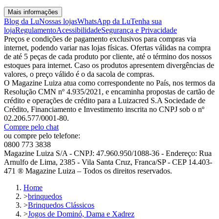
Mais informações
Blog da Lu
Nossas lojas
WhatsApp da Lu
Tenha sua
loja
Regulamento
Acessibilidade
Segurança e Privacidade
Preços e condições de pagamento exclusivos para compras via
internet, podendo variar nas lojas físicas. Ofertas válidas na compra
de até 5 peças de cada produto por cliente, até o término dos nossos
estoques para internet. Caso os produtos apresentem divergências de
valores, o preço válido é o da sacola de compras.
O Magazine Luiza atua como correspondente no País, nos termos da
Resolução CMN nº 4.935/2021, e encaminha propostas de cartão de
crédito e operações de crédito para a Luizacred S.A Sociedade de
Crédito, Financiamento e Investimento inscrita no CNPJ sob o nº
02.206.577/0001-80.
Compre pelo chat
ou compre pelo telefone:
0800 773 3838
Magazine Luiza S/A - CNPJ: 47.960.950/1088-36 - Endereço: Rua
Arnulfo de Lima, 2385 - Vila Santa Cruz, Franca/SP - CEP 14.403-
471 ® Magazine Luiza – Todos os direitos reservados.
Home
>
brinquedos
>
Brinquedos Clássicos
>
Jogos de Dominó, Dama e Xadrez