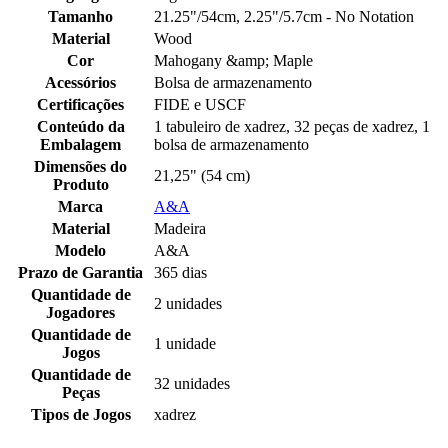
Tamanho
21.25"/54cm, 2.25"/5.7cm - No Notation
Material
Wood
Cor
Mahogany &amp; Maple
Acessórios
Bolsa de armazenamento
Certificações
FIDE e USCF
Conteúdo da
1 tabuleiro de xadrez, 32 peças de xadrez, 1
Embalagem
bolsa de armazenamento
Dimensões do
21,25" (54 cm)
Produto
Marca
A&A
Material
Madeira
Modelo
A&A
Prazo de Garantia
365 dias
Quantidade de
2 unidades
Jogadores
Quantidade de
1 unidade
Jogos
Quantidade de
32 unidades
Peças
Tipos de Jogos
xadrez