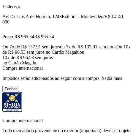
Endereço
Av. Dr Luis A de Herrera, 1248
Exterior - Montevideo/EX
14140-
000
Preço R$ 965,34
R$
965
,
34
Ou 7x de R$ 137,91 sem juros
ou
7
x de
R$ 137,91
sem juros
Ou 10x
de R$ 96,53 sem juros no Cartão Magalu
ou
10
x de
R$ 96,53
sem juros
no Cartão Magalu
Compra internacional
Impostos serão adicionados ao seguir com a compra.
Saiba mais
Fechar
Compra internacional
Toda mercadoria proveniente do exterior (importada) deve ser objeto