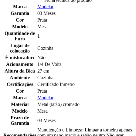
Ficha tecnica do produto
Marca
Modelar
Garantia
03 Meses
Cor
Prata
Modelo
Mesa
Quantidade de
1
Furo
Lugar de
Cozinha
colocação
É misturador:
Não
Acionamento
1/4 De Volta
Altura da Bica
27 cm
Ambiente
Cozinha
Certificações
Certificado Inmetro
Cor
Prata
Marca
Modelar
Material
Metal (latão) cromado
Modelo
Mesa
Prazo de
03 Meses
Garantia
Manutenção e Limpeza: Limpar a torneira apenas
Recomendações
com um pano macio e sabão neutro.Não usar