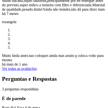
Muito bacana,fiquei satisfeita,principalmente por ter entregue antes
do previsto.super indico a torneira com filtro e diferenciada.Material
de qualidade,pesado.linda!Ainda não instalei,não dá para dizer mais
há 7 meses
rosangela
Muito linda amei.nao coloquei ainda mas assim q coloca volto para
mostra
há mais de 1 ano
Ver todas as avaliações
Perguntas e Respostas
3 perguntas respondidas
É de parede
Bom dia! Essa é de mesa