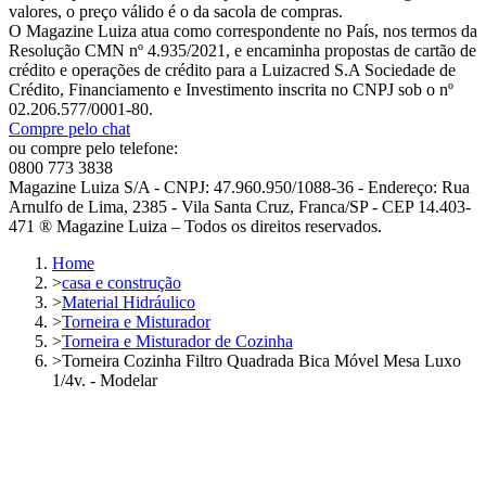
valores, o preço válido é o da sacola de compras.
O Magazine Luiza atua como correspondente no País, nos termos da
Resolução CMN nº 4.935/2021, e encaminha propostas de cartão de
crédito e operações de crédito para a Luizacred S.A Sociedade de
Crédito, Financiamento e Investimento inscrita no CNPJ sob o nº
02.206.577/0001-80.
Compre pelo chat
ou compre pelo telefone:
0800 773 3838
Magazine Luiza S/A - CNPJ: 47.960.950/1088-36 - Endereço: Rua
Arnulfo de Lima, 2385 - Vila Santa Cruz, Franca/SP - CEP 14.403-
471 ® Magazine Luiza – Todos os direitos reservados.
Home
>
casa e construção
>
Material Hidráulico
>
Torneira e Misturador
>
Torneira e Misturador de Cozinha
>
Torneira Cozinha Filtro Quadrada Bica Móvel Mesa Luxo
1/4v. - Modelar