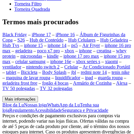
Torneira Filtro
Torneira Quadrada
Termos mais procurados
Black Friday
–
iPhone 17
–
iPhone 16
–
Álbum de Figurinhas da
Copa
–
S26
–
Hub de Conteúdo
–
Hub Celulares
–
Hub Geladeira
–
Hub Tvs
–
iphone 15
–
iphone 14
–
ps5
–
Air Fryer
–
iphone 16 pro
max
–
geladeira
–
poco x7 pro
–
xbox
–
iphone
–
creatina
–
whey
protein
–
microondas
–
kindle
–
iphone 17 pro max
–
iphone 15 pro
max
–
celular samsung
–
iphone 16e
–
xbox series s
–
xiaomi
–
ventilador
–
nintendo switch 2
–
Celular
–
Ar Condicionado Portátil
–
tablet
–
Bicicleta
–
Body Splash
–
jbl
–
redmi note 14
–
tenis nike
–
maquina de lavar roupa
–
liquidificador
–
ipad
–
guarda roupa
–
geladeira frost free
–
fogão 4 bocas
–
Armário de Cozinha
–
Alexa
–
TV 50 polegadas
–
TV 32 polegadas
Mais informações
Blog da Lu
Nossas lojas
WhatsApp da Lu
Tenha sua
loja
Regulamento
Acessibilidade
Segurança e Privacidade
Preços e condições de pagamento exclusivos para compras via
internet, podendo variar nas lojas físicas. Ofertas válidas na compra
de até 5 peças de cada produto por cliente, até o término dos nossos
estoques para internet. Caso os produtos apresentem divergências de