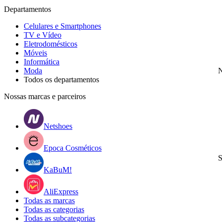
Departamentos
Celulares e Smartphones
TV e Vídeo
Eletrodomésticos
Móveis
Informática
Moda
N
Todos os departamentos
Nossas marcas e parceiros
Netshoes
Epoca Cosméticos
S
KaBuM!
AliExpress
Todas as marcas
Todas as categorias
Todas as subcategorias