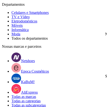
Departamentos
Celulares e Smartphones
TV e Vídeo
Eletrodomésticos
Móveis
Informática
Moda
N
Todos os departamentos
Nossas marcas e parceiros
Netshoes
Epoca Cosméticos
S
KaBuM!
AliExpress
Todas as marcas
Todas as categorias
Todas as subcategorias