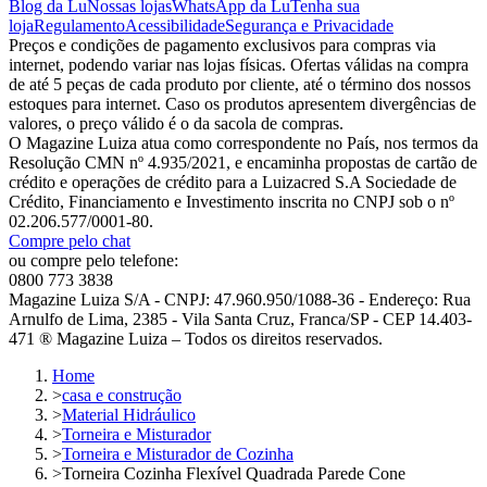
Blog da Lu
Nossas lojas
WhatsApp da Lu
Tenha sua
loja
Regulamento
Acessibilidade
Segurança e Privacidade
Preços e condições de pagamento exclusivos para compras via
internet, podendo variar nas lojas físicas. Ofertas válidas na compra
de até 5 peças de cada produto por cliente, até o término dos nossos
estoques para internet. Caso os produtos apresentem divergências de
valores, o preço válido é o da sacola de compras.
O Magazine Luiza atua como correspondente no País, nos termos da
Resolução CMN nº 4.935/2021, e encaminha propostas de cartão de
crédito e operações de crédito para a Luizacred S.A Sociedade de
Crédito, Financiamento e Investimento inscrita no CNPJ sob o nº
02.206.577/0001-80.
Compre pelo chat
ou compre pelo telefone:
0800 773 3838
Magazine Luiza S/A - CNPJ: 47.960.950/1088-36 - Endereço: Rua
Arnulfo de Lima, 2385 - Vila Santa Cruz, Franca/SP - CEP 14.403-
471 ® Magazine Luiza – Todos os direitos reservados.
Home
>
casa e construção
>
Material Hidráulico
>
Torneira e Misturador
>
Torneira e Misturador de Cozinha
>
Torneira Cozinha Flexível Quadrada Parede Cone