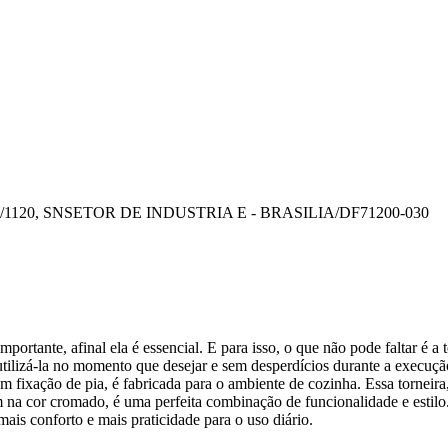
/1120, SN
SETOR DE INDUSTRIA E - BRASILIA/DF
71200-030
ortante, afinal ela é essencial. E para isso, o que não pode faltar é a t
utilizá-la no momento que desejar e sem desperdícios durante a execuçã
m fixação de pia, é fabricada para o ambiente de cozinha. Essa torneira
 na cor cromado, é uma perfeita combinação de funcionalidade e estil
mais conforto e mais praticidade para o uso diário.