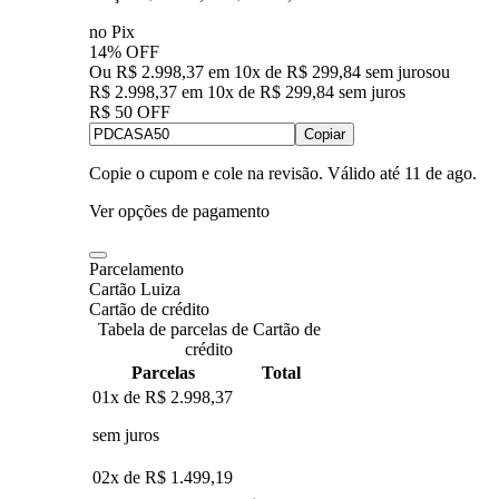
no Pix
14% OFF
Ou R$ 2.998,37 em 10x de R$ 299,84 sem juros
ou
R$ 2.998,37
em
10
x de
R$ 299,84
sem juros
R$ 50 OFF
Copiar
Copie o cupom e cole na revisão. Válido até
11 de ago
.
Ver opções de pagamento
Parcelamento
Cartão Luiza
Cartão de crédito
Tabela de parcelas de Cartão de
crédito
Parcelas
Total
01x de
R$ 2.998,37
sem juros
02x de
R$ 1.499,19