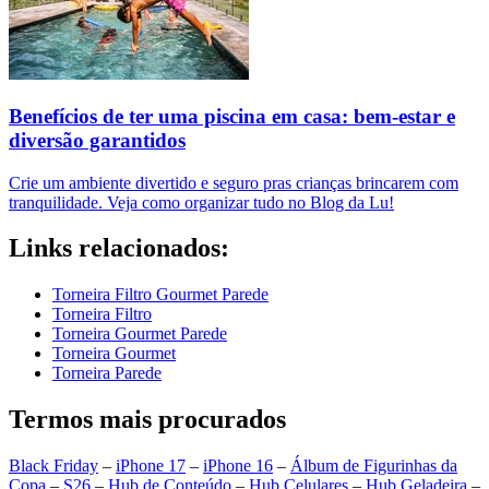
Benefícios de ter uma piscina em casa: bem-estar e
diversão garantidos
Crie um ambiente divertido e seguro pras crianças brincarem com
tranquilidade. Veja como organizar tudo no Blog da Lu!
Links relacionados:
Torneira Filtro Gourmet Parede
Torneira Filtro
Torneira Gourmet Parede
Torneira Gourmet
Torneira Parede
Termos mais procurados
Black Friday
–
iPhone 17
–
iPhone 16
–
Álbum de Figurinhas da
Copa
–
S26
–
Hub de Conteúdo
–
Hub Celulares
–
Hub Geladeira
–