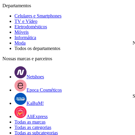
Departamentos
Celulares e Smartphones
TV e Vídeo
Eletrodomésticos
Móveis
Informática
Moda
N
Todos os departamentos
Nossas marcas e parceiros
Netshoes
Epoca Cosméticos
S
KaBuM!
AliExpress
Todas as marcas
Todas as categorias
Todas as subcategorias