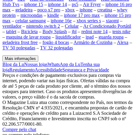
Hub Tvs
–
iphone 15
–
iphone 14
–
ps5
–
Air Fryer
–
iphone 16 pro
max
–
geladeira
–
poco x7 pro
–
xbox
–
iphone
–
creatina
–
whey
protein
–
microondas
–
kindle
–
iphone 17 pro max
–
iphone 15 pro
max
–
celular samsung
–
iphone 16e
–
xbox series s
–
xiaomi
–
ventilador
–
nintendo switch 2
–
Celular
–
Ar Condicionado Portátil
–
tablet
–
Bicicleta
–
Body Splash
–
jbl
–
redmi note 14
–
tenis nike
–
maquina de lavar roupa
–
liquidificador
–
ipad
–
guarda roupa
–
geladeira frost free
–
fogão 4 bocas
–
Armário de Cozinha
–
Alexa
–
TV 50 polegadas
–
TV 32 polegadas
Mais informações
Blog da Lu
Nossas lojas
WhatsApp da Lu
Tenha sua
loja
Regulamento
Acessibilidade
Segurança e Privacidade
Preços e condições de pagamento exclusivos para compras via
internet, podendo variar nas lojas físicas. Ofertas válidas na compra
de até 5 peças de cada produto por cliente, até o término dos nossos
estoques para internet. Caso os produtos apresentem divergências de
valores, o preço válido é o da sacola de compras.
O Magazine Luiza atua como correspondente no País, nos termos da
Resolução CMN nº 4.935/2021, e encaminha propostas de cartão de
crédito e operações de crédito para a Luizacred S.A Sociedade de
Crédito, Financiamento e Investimento inscrita no CNPJ sob o nº
02.206.577/0001-80.
Compre pelo chat
ou compre pelo telefone: