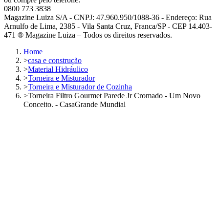
0800 773 3838
Magazine Luiza S/A - CNPJ: 47.960.950/1088-36 - Endereço: Rua
Arnulfo de Lima, 2385 - Vila Santa Cruz, Franca/SP - CEP 14.403-
471 ® Magazine Luiza – Todos os direitos reservados.
Home
>
casa e construção
>
Material Hidráulico
>
Torneira e Misturador
>
Torneira e Misturador de Cozinha
>
Torneira Filtro Gourmet Parede Jr Cromado - Um Novo
Conceito. - CasaGrande Mundial