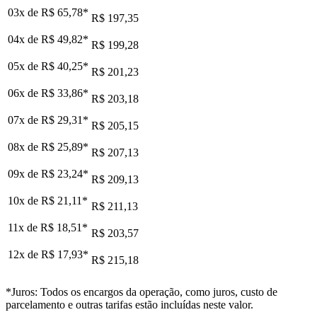
03x de
R$ 65,78
*
R$ 197,35
04x de
R$ 49,82
*
R$ 199,28
05x de
R$ 40,25
*
R$ 201,23
06x de
R$ 33,86
*
R$ 203,18
07x de
R$ 29,31
*
R$ 205,15
08x de
R$ 25,89
*
R$ 207,13
09x de
R$ 23,24
*
R$ 209,13
10x de
R$ 21,11
*
R$ 211,13
11x de
R$ 18,51
*
R$ 203,57
12x de
R$ 17,93
*
R$ 215,18
*Juros: Todos os encargos da operação, como juros, custo de
parcelamento e outras tarifas estão incluídas neste valor.