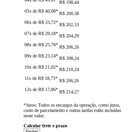
R$ 198,44
05x de
R$ 40,08
*
R$ 200,38
06x de
R$ 33,72
*
R$ 202,33
07x de
R$ 29,18
*
R$ 204,29
08x de
R$ 25,78
*
R$ 206,26
09x de
R$ 23,14
*
R$ 208,24
10x de
R$ 21,02
*
R$ 210,24
11x de
R$ 18,75
*
R$ 206,26
12x de
R$ 17,86
*
R$ 214,27
*Juros: Todos os encargos da operação, como juros,
custo de parcelamento e outras tarifas estão incluídas
neste valor.
Calcular frete e prazo
Fechar