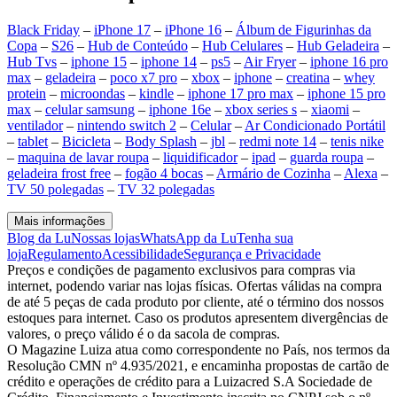
Black Friday
–
iPhone 17
–
iPhone 16
–
Álbum de Figurinhas da
Copa
–
S26
–
Hub de Conteúdo
–
Hub Celulares
–
Hub Geladeira
–
Hub Tvs
–
iphone 15
–
iphone 14
–
ps5
–
Air Fryer
–
iphone 16 pro
max
–
geladeira
–
poco x7 pro
–
xbox
–
iphone
–
creatina
–
whey
protein
–
microondas
–
kindle
–
iphone 17 pro max
–
iphone 15 pro
max
–
celular samsung
–
iphone 16e
–
xbox series s
–
xiaomi
–
ventilador
–
nintendo switch 2
–
Celular
–
Ar Condicionado Portátil
–
tablet
–
Bicicleta
–
Body Splash
–
jbl
–
redmi note 14
–
tenis nike
–
maquina de lavar roupa
–
liquidificador
–
ipad
–
guarda roupa
–
geladeira frost free
–
fogão 4 bocas
–
Armário de Cozinha
–
Alexa
–
TV 50 polegadas
–
TV 32 polegadas
Mais informações
Blog da Lu
Nossas lojas
WhatsApp da Lu
Tenha sua
loja
Regulamento
Acessibilidade
Segurança e Privacidade
Preços e condições de pagamento exclusivos para compras via
internet, podendo variar nas lojas físicas. Ofertas válidas na compra
de até 5 peças de cada produto por cliente, até o término dos nossos
estoques para internet. Caso os produtos apresentem divergências de
valores, o preço válido é o da sacola de compras.
O Magazine Luiza atua como correspondente no País, nos termos da
Resolução CMN nº 4.935/2021, e encaminha propostas de cartão de
crédito e operações de crédito para a Luizacred S.A Sociedade de