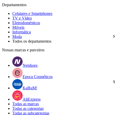
Departamentos
Celulares e Smartphones
TV e Vídeo
Eletrodomésticos
Móveis
Informática
Moda
N
Todos os departamentos
Nossas marcas e parceiros
Netshoes
Epoca Cosméticos
S
KaBuM!
AliExpress
Todas as marcas
Todas as categorias
Todas as subcategorias