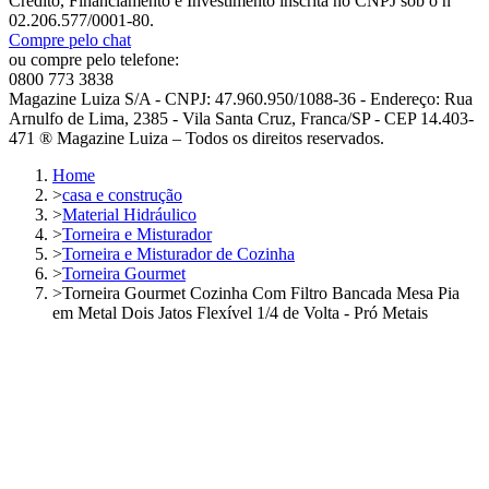
Crédito, Financiamento e Investimento inscrita no CNPJ sob o nº
02.206.577/0001-80.
Compre pelo chat
ou compre pelo telefone:
0800 773 3838
Magazine Luiza S/A - CNPJ: 47.960.950/1088-36 - Endereço: Rua
Arnulfo de Lima, 2385 - Vila Santa Cruz, Franca/SP - CEP 14.403-
471 ® Magazine Luiza – Todos os direitos reservados.
Home
>
casa e construção
>
Material Hidráulico
>
Torneira e Misturador
>
Torneira e Misturador de Cozinha
>
Torneira Gourmet
>
Torneira Gourmet Cozinha Com Filtro Bancada Mesa Pia
em Metal Dois Jatos Flexível 1/4 de Volta - Pró Metais