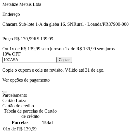
Metalize Metais Ltda
Endereço
Chacara Sub-lote 1-A da gleba 16, SN
Rural - Loanda/PR
87900-000
Preço R$ 139,99
R$
139
,
99
Ou 1x de R$ 139,99 sem juros
ou
1
x de
R$ 139,99
sem juros
10% OFF
Copiar
Copie o cupom e cole na revisão. Válido até
31 de ago
.
Ver opções de pagamento
Parcelamento
Cartão Luiza
Cartão de crédito
Tabela de parcelas de Cartão
de crédito
Parcelas
Total
01x de
R$ 139,99