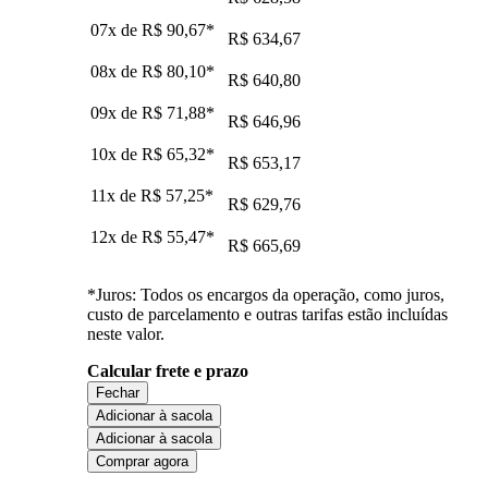
07x de
R$ 90,67
*
R$ 634,67
08x de
R$ 80,10
*
R$ 640,80
09x de
R$ 71,88
*
R$ 646,96
10x de
R$ 65,32
*
R$ 653,17
11x de
R$ 57,25
*
R$ 629,76
12x de
R$ 55,47
*
R$ 665,69
*Juros: Todos os encargos da operação, como juros,
custo de parcelamento e outras tarifas estão incluídas
neste valor.
Calcular frete e prazo
Fechar
Adicionar à sacola
Adicionar à sacola
Comprar agora