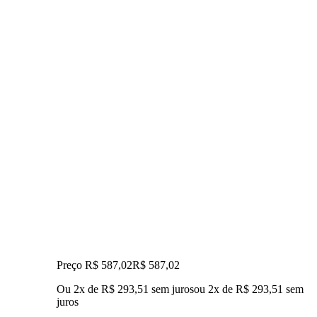
Preço R$ 587,02
R$
587
,
02
Ou 2x de R$ 293,51 sem juros
ou
2
x de
R$ 293,51
sem
juros