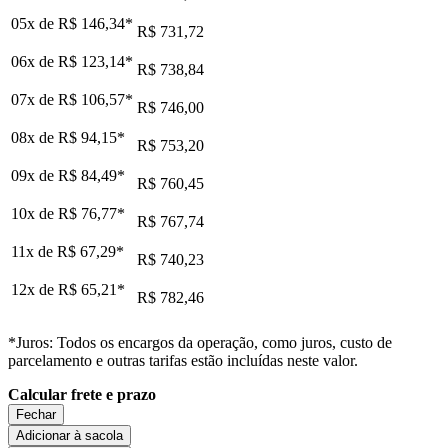
05x de
R$ 146,34
*
R$ 731,72
06x de
R$ 123,14
*
R$ 738,84
07x de
R$ 106,57
*
R$ 746,00
08x de
R$ 94,15
*
R$ 753,20
09x de
R$ 84,49
*
R$ 760,45
10x de
R$ 76,77
*
R$ 767,74
11x de
R$ 67,29
*
R$ 740,23
12x de
R$ 65,21
*
R$ 782,46
*Juros: Todos os encargos da operação, como juros, custo de
parcelamento e outras tarifas estão incluídas neste valor.
Calcular frete e prazo
Fechar
Adicionar à sacola