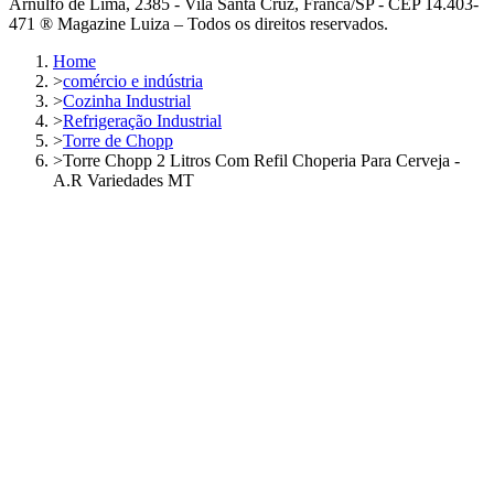
Arnulfo de Lima, 2385 - Vila Santa Cruz, Franca/SP - CEP 14.403-
471 ® Magazine Luiza – Todos os direitos reservados.
Home
>
comércio e indústria
>
Cozinha Industrial
>
Refrigeração Industrial
>
Torre de Chopp
>
Torre Chopp 2 Litros Com Refil Choperia Para Cerveja -
A.R Variedades MT