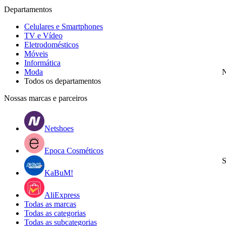
Departamentos
Celulares e Smartphones
TV e Vídeo
Eletrodomésticos
Móveis
Informática
Moda
N
Todos os departamentos
Nossas marcas e parceiros
Netshoes
Epoca Cosméticos
S
KaBuM!
AliExpress
Todas as marcas
Todas as categorias
Todas as subcategorias