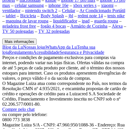
protein
–
microondas
–
kindle
–
iphone 17 pro max
–
iphone 15 pro
max
–
celular samsung
–
iphone 16e
–
xbox series s
–
xiaomi
–
ventilador
–
nintendo switch 2
–
Celular
–
Ar Condicionado Portátil
–
tablet
–
Bicicleta
–
Body Splash
–
jbl
–
redmi note 14
–
tenis nike
–
maquina de lavar roupa
–
liquidificador
–
ipad
–
guarda roupa
–
geladeira frost free
–
fogão 4 bocas
–
Armário de Cozinha
–
Alexa
–
TV 50 polegadas
–
TV 32 polegadas
Mais informações
Blog da Lu
Nossas lojas
WhatsApp da Lu
Tenha sua
loja
Regulamento
Acessibilidade
Segurança e Privacidade
Preços e condições de pagamento exclusivos para compras via
internet, podendo variar nas lojas físicas. Ofertas válidas na compra
de até 5 peças de cada produto por cliente, até o término dos nossos
estoques para internet. Caso os produtos apresentem divergências de
valores, o preço válido é o da sacola de compras.
O Magazine Luiza atua como correspondente no País, nos termos da
Resolução CMN nº 4.935/2021, e encaminha propostas de cartão de
crédito e operações de crédito para a Luizacred S.A Sociedade de
Crédito, Financiamento e Investimento inscrita no CNPJ sob o nº
02.206.577/0001-80.
Compre pelo chat
ou compre pelo telefone:
0800 773 3838
Magazine Luiza S/A - CNPJ: 47.960.950/1088-36 - Endereço: Rua