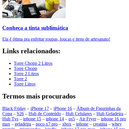
Conheça a tinta sublimática
Ela é ótima pra enfeitar roupas, louças e itens de artesanato!
Links relacionados:
Torre Chopp 2 Litros
Torre Chopp
Torre 2 Litros
Torre 2
Torre Litros
Termos mais procurados
Black Friday
–
iPhone 17
–
iPhone 16
–
Álbum de Figurinhas da
Copa
–
S26
–
Hub de Conteúdo
–
Hub Celulares
–
Hub Geladeira
–
Hub Tvs
–
iphone 15
–
iphone 14
–
ps5
–
Air Fryer
–
iphone 16 pro
max
–
geladeira
–
poco x7 pro
–
xbox
–
iphone
–
creatina
–
whey