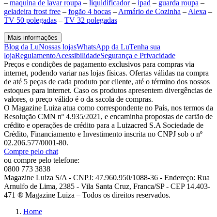
–
maquina de lavar roupa
–
liquidificador
–
ipad
–
guarda roupa
–
geladeira frost free
–
fogão 4 bocas
–
Armário de Cozinha
–
Alexa
–
TV 50 polegadas
–
TV 32 polegadas
Mais informações
Blog da Lu
Nossas lojas
WhatsApp da Lu
Tenha sua
loja
Regulamento
Acessibilidade
Segurança e Privacidade
Preços e condições de pagamento exclusivos para compras via
internet, podendo variar nas lojas físicas. Ofertas válidas na compra
de até 5 peças de cada produto por cliente, até o término dos nossos
estoques para internet. Caso os produtos apresentem divergências de
valores, o preço válido é o da sacola de compras.
O Magazine Luiza atua como correspondente no País, nos termos da
Resolução CMN nº 4.935/2021, e encaminha propostas de cartão de
crédito e operações de crédito para a Luizacred S.A Sociedade de
Crédito, Financiamento e Investimento inscrita no CNPJ sob o nº
02.206.577/0001-80.
Compre pelo chat
ou compre pelo telefone:
0800 773 3838
Magazine Luiza S/A - CNPJ: 47.960.950/1088-36 - Endereço: Rua
Arnulfo de Lima, 2385 - Vila Santa Cruz, Franca/SP - CEP 14.403-
471 ® Magazine Luiza – Todos os direitos reservados.
Home