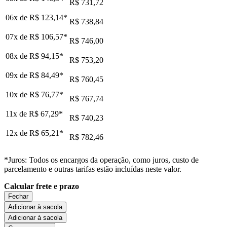
R$ 731,72
06x de
R$ 123,14
*
R$ 738,84
07x de
R$ 106,57
*
R$ 746,00
08x de
R$ 94,15
*
R$ 753,20
09x de
R$ 84,49
*
R$ 760,45
10x de
R$ 76,77
*
R$ 767,74
11x de
R$ 67,29
*
R$ 740,23
12x de
R$ 65,21
*
R$ 782,46
*Juros: Todos os encargos da operação, como juros, custo de
parcelamento e outras tarifas estão incluídas neste valor.
Calcular frete e prazo
Fechar
Adicionar à sacola
Adicionar à sacola