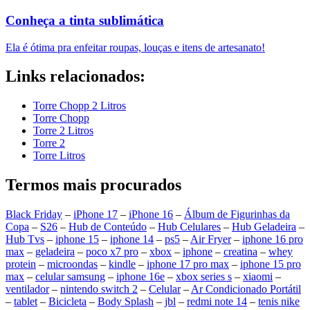
Conheça a tinta sublimática
Ela é ótima pra enfeitar roupas, louças e itens de artesanato!
Links relacionados:
Torre Chopp 2 Litros
Torre Chopp
Torre 2 Litros
Torre 2
Torre Litros
Termos mais procurados
Black Friday
–
iPhone 17
–
iPhone 16
–
Álbum de Figurinhas da
Copa
–
S26
–
Hub de Conteúdo
–
Hub Celulares
–
Hub Geladeira
–
Hub Tvs
–
iphone 15
–
iphone 14
–
ps5
–
Air Fryer
–
iphone 16 pro
max
–
geladeira
–
poco x7 pro
–
xbox
–
iphone
–
creatina
–
whey
protein
–
microondas
–
kindle
–
iphone 17 pro max
–
iphone 15 pro
max
–
celular samsung
–
iphone 16e
–
xbox series s
–
xiaomi
–
ventilador
–
nintendo switch 2
–
Celular
–
Ar Condicionado Portátil
–
tablet
–
Bicicleta
–
Body Splash
–
jbl
–
redmi note 14
–
tenis nike