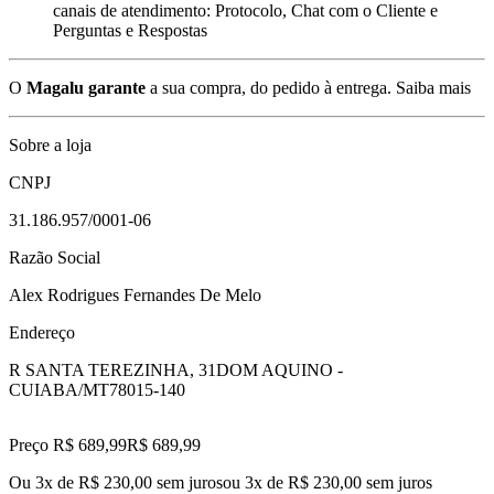
canais de atendimento: Protocolo, Chat com o Cliente e
Perguntas e Respostas
O
Magalu garante
a sua compra, do pedido à entrega.
Saiba mais
Sobre a loja
CNPJ
31.186.957/0001-06
Razão Social
Alex Rodrigues Fernandes De Melo
Endereço
R SANTA TEREZINHA, 31
DOM AQUINO -
CUIABA/MT
78015-140
Preço R$ 689,99
R$
689
,
99
Ou 3x de R$ 230,00 sem juros
ou
3
x de
R$ 230,00
sem juros