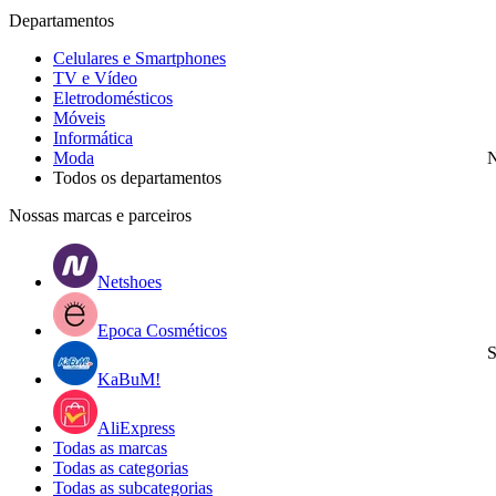
Departamentos
Celulares e Smartphones
TV e Vídeo
Eletrodomésticos
Móveis
Informática
Moda
N
Todos os departamentos
Nossas marcas e parceiros
Netshoes
Epoca Cosméticos
S
KaBuM!
AliExpress
Todas as marcas
Todas as categorias
Todas as subcategorias