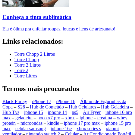
Conheça a tinta sublimática
Ela é ótima pra enfeitar roupas, louças e itens de artesanato!
Links relacionados:
Torre Chopp 2 Litros
Torre Chopp
Torre 2 Litros
Torre 2
Torre Litros
Termos mais procurados
Black Friday
–
iPhone 17
–
iPhone 16
–
Álbum de Figurinhas da
Copa
–
S26
–
Hub de Conteúdo
–
Hub Celulares
–
Hub Geladeira
–
Hub Tvs
–
iphone 15
–
iphone 14
–
ps5
–
Air Fryer
–
iphone 16 pro
max
–
geladeira
–
poco x7 pro
–
xbox
–
iphone
–
creatina
–
whey
protein
–
microondas
–
kindle
–
iphone 17 pro max
–
iphone 15 pro
max
–
celular samsung
–
iphone 16e
–
xbox series s
–
xiaomi
–
ventilador
–
nintendo switch 2
–
Celular
–
Ar Condicionado Portátil