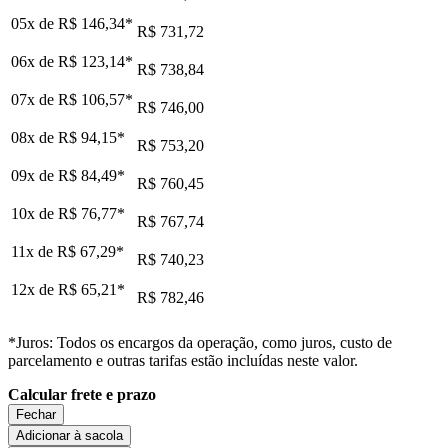
05x de
R$ 146,34
*
R$ 731,72
06x de
R$ 123,14
*
R$ 738,84
07x de
R$ 106,57
*
R$ 746,00
08x de
R$ 94,15
*
R$ 753,20
09x de
R$ 84,49
*
R$ 760,45
10x de
R$ 76,77
*
R$ 767,74
11x de
R$ 67,29
*
R$ 740,23
12x de
R$ 65,21
*
R$ 782,46
*Juros: Todos os encargos da operação, como juros, custo de
parcelamento e outras tarifas estão incluídas neste valor.
Calcular frete e prazo
Fechar
Adicionar à sacola