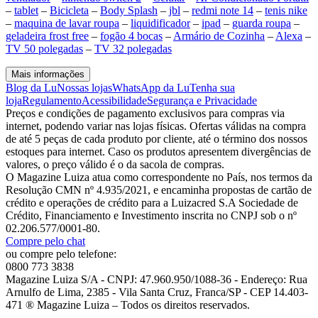
–
tablet
–
Bicicleta
–
Body Splash
–
jbl
–
redmi note 14
–
tenis nike
–
maquina de lavar roupa
–
liquidificador
–
ipad
–
guarda roupa
–
geladeira frost free
–
fogão 4 bocas
–
Armário de Cozinha
–
Alexa
–
TV 50 polegadas
–
TV 32 polegadas
Mais informações
Blog da Lu
Nossas lojas
WhatsApp da Lu
Tenha sua
loja
Regulamento
Acessibilidade
Segurança e Privacidade
Preços e condições de pagamento exclusivos para compras via
internet, podendo variar nas lojas físicas. Ofertas válidas na compra
de até 5 peças de cada produto por cliente, até o término dos nossos
estoques para internet. Caso os produtos apresentem divergências de
valores, o preço válido é o da sacola de compras.
O Magazine Luiza atua como correspondente no País, nos termos da
Resolução CMN nº 4.935/2021, e encaminha propostas de cartão de
crédito e operações de crédito para a Luizacred S.A Sociedade de
Crédito, Financiamento e Investimento inscrita no CNPJ sob o nº
02.206.577/0001-80.
Compre pelo chat
ou compre pelo telefone:
0800 773 3838
Magazine Luiza S/A - CNPJ: 47.960.950/1088-36 - Endereço: Rua
Arnulfo de Lima, 2385 - Vila Santa Cruz, Franca/SP - CEP 14.403-
471 ® Magazine Luiza – Todos os direitos reservados.