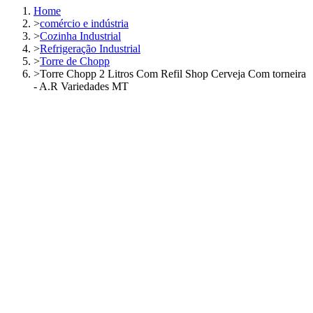
Home
>
comércio e indústria
>
Cozinha Industrial
>
Refrigeração Industrial
>
Torre de Chopp
>
Torre Chopp 2 Litros Com Refil Shop Cerveja Com torneira
- A.R Variedades MT