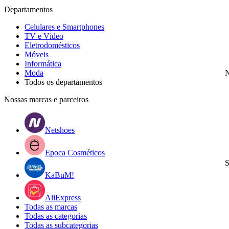
Departamentos
Celulares e Smartphones
TV e Vídeo
Eletrodomésticos
Móveis
Informática
Moda
N
Todos os departamentos
Nossas marcas e parceiros
Netshoes
Epoca Cosméticos
S
KaBuM!
AliExpress
Todas as marcas
Todas as categorias
Todas as subcategorias