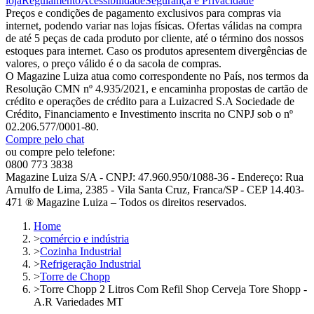
loja
Regulamento
Acessibilidade
Segurança e Privacidade
Preços e condições de pagamento exclusivos para compras via
internet, podendo variar nas lojas físicas. Ofertas válidas na compra
de até 5 peças de cada produto por cliente, até o término dos nossos
estoques para internet. Caso os produtos apresentem divergências de
valores, o preço válido é o da sacola de compras.
O Magazine Luiza atua como correspondente no País, nos termos da
Resolução CMN nº 4.935/2021, e encaminha propostas de cartão de
crédito e operações de crédito para a Luizacred S.A Sociedade de
Crédito, Financiamento e Investimento inscrita no CNPJ sob o nº
02.206.577/0001-80.
Compre pelo chat
ou compre pelo telefone:
0800 773 3838
Magazine Luiza S/A - CNPJ: 47.960.950/1088-36 - Endereço: Rua
Arnulfo de Lima, 2385 - Vila Santa Cruz, Franca/SP - CEP 14.403-
471 ® Magazine Luiza – Todos os direitos reservados.
Home
>
comércio e indústria
>
Cozinha Industrial
>
Refrigeração Industrial
>
Torre de Chopp
>
Torre Chopp 2 Litros Com Refil Shop Cerveja Tore Shopp -
A.R Variedades MT