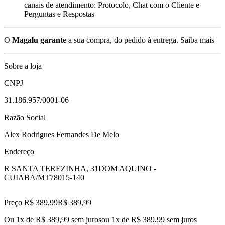
canais de atendimento: Protocolo, Chat com o Cliente e
Perguntas e Respostas
O
Magalu garante
a sua compra, do pedido à entrega.
Saiba mais
Sobre a loja
CNPJ
31.186.957/0001-06
Razão Social
Alex Rodrigues Fernandes De Melo
Endereço
R SANTA TEREZINHA, 31
DOM AQUINO -
CUIABA/MT
78015-140
Preço R$ 389,99
R$
389
,
99
Ou 1x de R$ 389,99 sem juros
ou
1
x de
R$ 389,99
sem juros