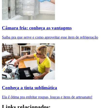
Câmara fria: conheça as vantagens
Saiba pra que serve e como aproveitar esse item de refrigeração
Conheça a tinta sublimática
Ela é ótima pra enfeitar roupas, louças e itens de artesanato!
Links relacionados: