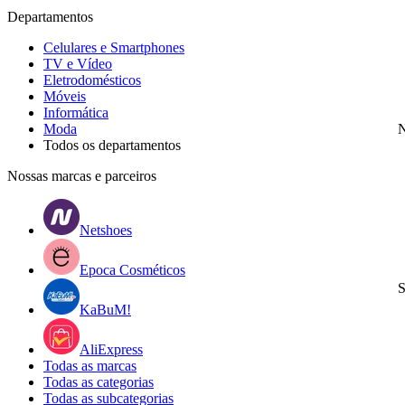
Departamentos
Celulares e Smartphones
TV e Vídeo
Eletrodomésticos
Móveis
Informática
Moda
N
Todos os departamentos
Nossas marcas e parceiros
Netshoes
Epoca Cosméticos
S
KaBuM!
AliExpress
Todas as marcas
Todas as categorias
Todas as subcategorias