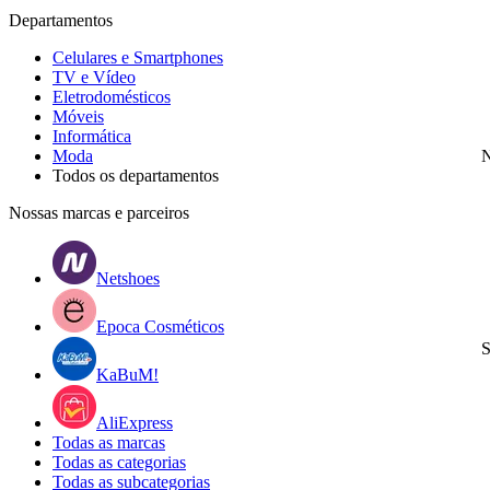
Departamentos
Celulares e Smartphones
TV e Vídeo
Eletrodomésticos
Móveis
Informática
Moda
N
Todos os departamentos
Nossas marcas e parceiros
Netshoes
Epoca Cosméticos
S
KaBuM!
AliExpress
Todas as marcas
Todas as categorias
Todas as subcategorias