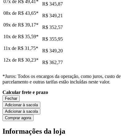
07x de
R$ 49,41
*
R$ 345,87
08x de
R$ 43,65
*
R$ 349,21
09x de
R$ 39,17
*
R$ 352,57
10x de
R$ 35,59
*
R$ 355,95
11x de
R$ 31,75
*
R$ 349,20
12x de
R$ 30,23
*
R$ 362,77
*Juros: Todos os encargos da operação, como juros, custo de
parcelamento e outras tarifas estão incluídas neste valor.
Calcular frete e prazo
Fechar
Adicionar à sacola
Adicionar à sacola
Comprar agora
Informações da loja