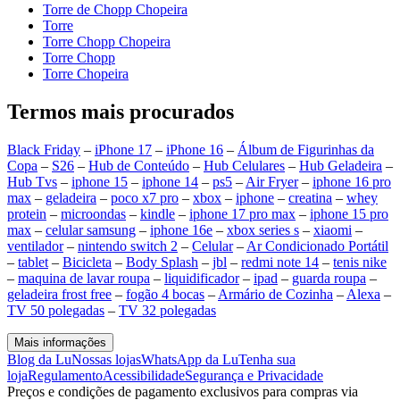
Torre de Chopp Chopeira
Torre
Torre Chopp Chopeira
Torre Chopp
Torre Chopeira
Termos mais procurados
Black Friday
–
iPhone 17
–
iPhone 16
–
Álbum de Figurinhas da
Copa
–
S26
–
Hub de Conteúdo
–
Hub Celulares
–
Hub Geladeira
–
Hub Tvs
–
iphone 15
–
iphone 14
–
ps5
–
Air Fryer
–
iphone 16 pro
max
–
geladeira
–
poco x7 pro
–
xbox
–
iphone
–
creatina
–
whey
protein
–
microondas
–
kindle
–
iphone 17 pro max
–
iphone 15 pro
max
–
celular samsung
–
iphone 16e
–
xbox series s
–
xiaomi
–
ventilador
–
nintendo switch 2
–
Celular
–
Ar Condicionado Portátil
–
tablet
–
Bicicleta
–
Body Splash
–
jbl
–
redmi note 14
–
tenis nike
–
maquina de lavar roupa
–
liquidificador
–
ipad
–
guarda roupa
–
geladeira frost free
–
fogão 4 bocas
–
Armário de Cozinha
–
Alexa
–
TV 50 polegadas
–
TV 32 polegadas
Mais informações
Blog da Lu
Nossas lojas
WhatsApp da Lu
Tenha sua
loja
Regulamento
Acessibilidade
Segurança e Privacidade
Preços e condições de pagamento exclusivos para compras via