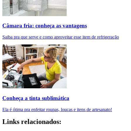
Câmara fria: conheça as vantagens
Saiba pra que serve e como aproveitar esse item de refrigeração
Conheça a tinta sublimática
Ela é ótima pra enfeitar roupas, louças e itens de artesanato!
Links relacionados: