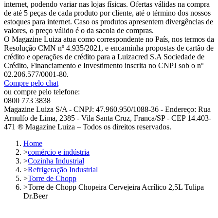
internet, podendo variar nas lojas físicas. Ofertas válidas na compra
de até 5 peças de cada produto por cliente, até o término dos nossos
estoques para internet. Caso os produtos apresentem divergências de
valores, o preço válido é o da sacola de compras.
O Magazine Luiza atua como correspondente no País, nos termos da
Resolução CMN nº 4.935/2021, e encaminha propostas de cartão de
crédito e operações de crédito para a Luizacred S.A Sociedade de
Crédito, Financiamento e Investimento inscrita no CNPJ sob o nº
02.206.577/0001-80.
Compre pelo chat
ou compre pelo telefone:
0800 773 3838
Magazine Luiza S/A - CNPJ: 47.960.950/1088-36 - Endereço: Rua
Arnulfo de Lima, 2385 - Vila Santa Cruz, Franca/SP - CEP 14.403-
471 ® Magazine Luiza – Todos os direitos reservados.
Home
>
comércio e indústria
>
Cozinha Industrial
>
Refrigeração Industrial
>
Torre de Chopp
>
Torre de Chopp Chopeira Cervejeira Acrílico 2,5L Tulipa
Dr.Beer