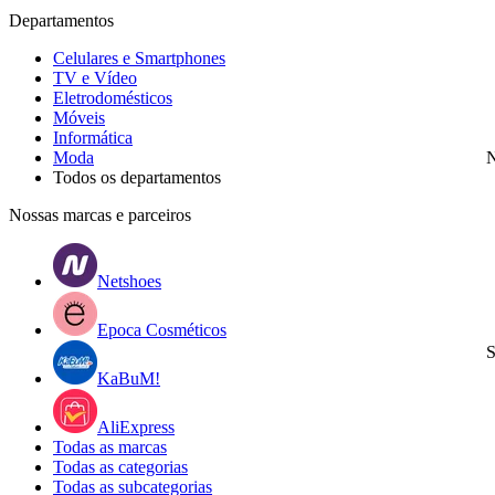
Departamentos
Celulares e Smartphones
TV e Vídeo
Eletrodomésticos
Móveis
Informática
Moda
N
Todos os departamentos
Nossas marcas e parceiros
Netshoes
Epoca Cosméticos
S
KaBuM!
AliExpress
Todas as marcas
Todas as categorias
Todas as subcategorias