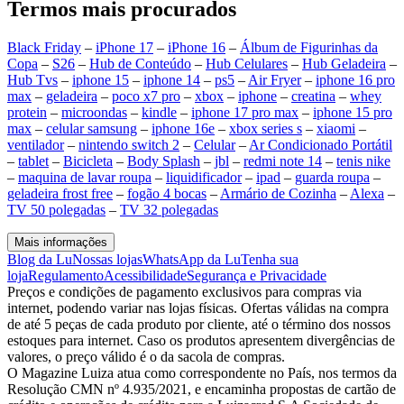
Termos mais procurados
Black Friday
–
iPhone 17
–
iPhone 16
–
Álbum de Figurinhas da
Copa
–
S26
–
Hub de Conteúdo
–
Hub Celulares
–
Hub Geladeira
–
Hub Tvs
–
iphone 15
–
iphone 14
–
ps5
–
Air Fryer
–
iphone 16 pro
max
–
geladeira
–
poco x7 pro
–
xbox
–
iphone
–
creatina
–
whey
protein
–
microondas
–
kindle
–
iphone 17 pro max
–
iphone 15 pro
max
–
celular samsung
–
iphone 16e
–
xbox series s
–
xiaomi
–
ventilador
–
nintendo switch 2
–
Celular
–
Ar Condicionado Portátil
–
tablet
–
Bicicleta
–
Body Splash
–
jbl
–
redmi note 14
–
tenis nike
–
maquina de lavar roupa
–
liquidificador
–
ipad
–
guarda roupa
–
geladeira frost free
–
fogão 4 bocas
–
Armário de Cozinha
–
Alexa
–
TV 50 polegadas
–
TV 32 polegadas
Mais informações
Blog da Lu
Nossas lojas
WhatsApp da Lu
Tenha sua
loja
Regulamento
Acessibilidade
Segurança e Privacidade
Preços e condições de pagamento exclusivos para compras via
internet, podendo variar nas lojas físicas. Ofertas válidas na compra
de até 5 peças de cada produto por cliente, até o término dos nossos
estoques para internet. Caso os produtos apresentem divergências de
valores, o preço válido é o da sacola de compras.
O Magazine Luiza atua como correspondente no País, nos termos da
Resolução CMN nº 4.935/2021, e encaminha propostas de cartão de