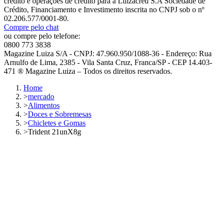
crédito e operações de crédito para a Luizacred S.A Sociedade de
Crédito, Financiamento e Investimento inscrita no CNPJ sob o nº
02.206.577/0001-80.
Compre pelo chat
ou compre pelo telefone:
0800 773 3838
Magazine Luiza S/A - CNPJ: 47.960.950/1088-36 - Endereço: Rua
Arnulfo de Lima, 2385 - Vila Santa Cruz, Franca/SP - CEP 14.403-
471 ® Magazine Luiza – Todos os direitos reservados.
Home
>
mercado
>
Alimentos
>
Doces e Sobremesas
>
Chicletes e Gomas
>
Trident 21unX8g