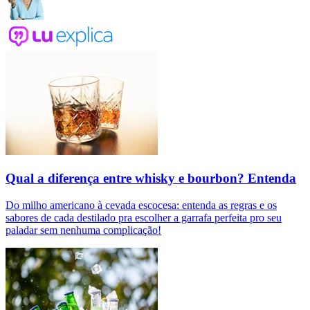
Qual a diferença entre whisky e bourbon? Entenda
Do milho americano à cevada escocesa: entenda as regras e os
sabores de cada destilado pra escolher a garrafa perfeita pro seu
paladar sem nenhuma complicação!