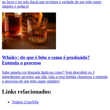
no lacre e no selo fiscal que revelam a verdade de um jeito super
simples e prático!
Whisky: do que é feito e como é produzido?
Entenda o processo
Sabe aquela cor dourada linda no copo? Vem descobrir os 3
ingredientes secretos que dão vida a essa bebida charmosa e entenda
o processo de um jeito super simples!
Links relacionados:
Trident 21unX8g