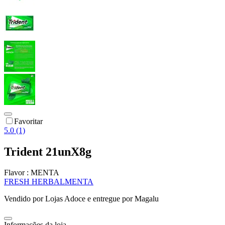
Favoritar
5.0 (1)
Trident 21unX8g
Flavor :
MENTA
FRESH HERBAL
MENTA
Vendido por
Lojas Adoce
e entregue por
Magalu
Informações da loja