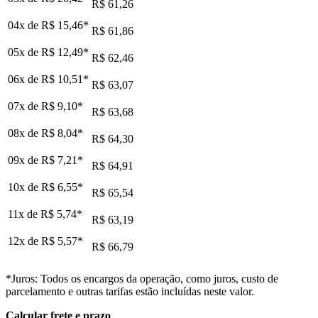
R$ 61,26
04x de
R$ 15,46
*
R$ 61,86
05x de
R$ 12,49
*
R$ 62,46
06x de
R$ 10,51
*
R$ 63,07
07x de
R$ 9,10
*
R$ 63,68
08x de
R$ 8,04
*
R$ 64,30
09x de
R$ 7,21
*
R$ 64,91
10x de
R$ 6,55
*
R$ 65,54
11x de
R$ 5,74
*
R$ 63,19
12x de
R$ 5,57
*
R$ 66,79
*Juros: Todos os encargos da operação, como juros, custo de
parcelamento e outras tarifas estão incluídas neste valor.
Calcular frete e prazo