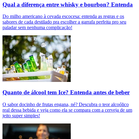
Qual a diferença entre whisky e bourbon? Entenda
Do milho americano à cevada escocesa: entenda as regras e os
sabores de cada destilado pra escolher a garrafa perfeita pro seu
paladar sem nenhuma complicação!
Quanto de álcool tem Ice? Entenda antes de beber
O sabor docinho de frutas engana, né? Descubra o teor alcoólico
real dessa bebida e veja como ela se compara com a cerveja de um
jeito super simples!