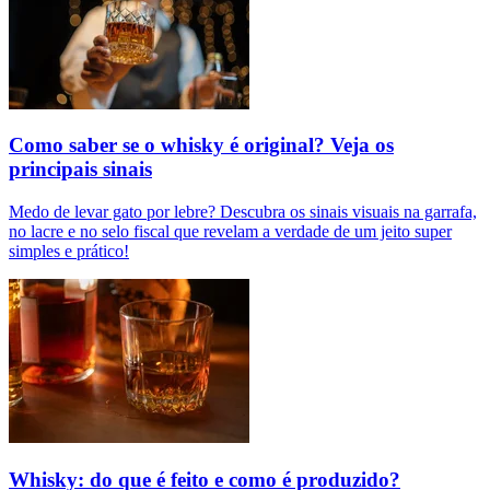
Como saber se o whisky é original? Veja os
principais sinais
Medo de levar gato por lebre? Descubra os sinais visuais na garrafa,
no lacre e no selo fiscal que revelam a verdade de um jeito super
simples e prático!
Whisky: do que é feito e como é produzido?