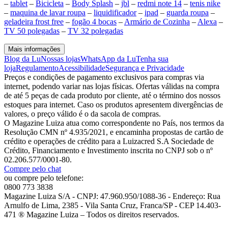
–
tablet
–
Bicicleta
–
Body Splash
–
jbl
–
redmi note 14
–
tenis nike
–
maquina de lavar roupa
–
liquidificador
–
ipad
–
guarda roupa
–
geladeira frost free
–
fogão 4 bocas
–
Armário de Cozinha
–
Alexa
–
TV 50 polegadas
–
TV 32 polegadas
Mais informações
Blog da Lu
Nossas lojas
WhatsApp da Lu
Tenha sua
loja
Regulamento
Acessibilidade
Segurança e Privacidade
Preços e condições de pagamento exclusivos para compras via
internet, podendo variar nas lojas físicas. Ofertas válidas na compra
de até 5 peças de cada produto por cliente, até o término dos nossos
estoques para internet. Caso os produtos apresentem divergências de
valores, o preço válido é o da sacola de compras.
O Magazine Luiza atua como correspondente no País, nos termos da
Resolução CMN nº 4.935/2021, e encaminha propostas de cartão de
crédito e operações de crédito para a Luizacred S.A Sociedade de
Crédito, Financiamento e Investimento inscrita no CNPJ sob o nº
02.206.577/0001-80.
Compre pelo chat
ou compre pelo telefone:
0800 773 3838
Magazine Luiza S/A - CNPJ: 47.960.950/1088-36 - Endereço: Rua
Arnulfo de Lima, 2385 - Vila Santa Cruz, Franca/SP - CEP 14.403-
471 ® Magazine Luiza – Todos os direitos reservados.