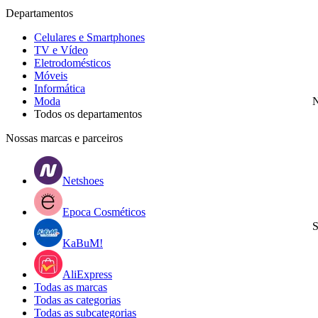
Departamentos
Celulares e Smartphones
TV e Vídeo
Eletrodomésticos
Móveis
Informática
Moda
N
Todos os departamentos
Nossas marcas e parceiros
Netshoes
Epoca Cosméticos
S
KaBuM!
AliExpress
Todas as marcas
Todas as categorias
Todas as subcategorias