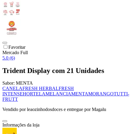
Favoritar
Mercado Full
5.0 (6)
Trident Display com 21 Unidades
Sabor:
MENTA
CANELA
FRESH HERBAL
FRESH
INTENSE
HORTELA
MELANCIA
MENTA
MORANGO
TUTTI-
FRUTT
Vendido por
leaozinhodosdoces
e entregue por
Magalu
Informações da loja