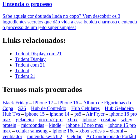
Entenda o processo
Sabe aquela cor dourada linda no copo? Vem descobrir os 3
ingredientes secretos que dão vida a essa bebida charmosa e entenda
o processo de um jeito super simples!
Links relacionados:
Trident Display com 21
Trident Display
Trident com 21
Trident
Trident 21
Termos mais procurados
Black Friday
–
iPhone 17
–
iPhone 16
–
Álbum de Figurinhas da
Copa
–
S26
–
Hub de Conteúdo
–
Hub Celulares
–
Hub Geladeira
–
Hub Tvs
–
iphone 15
–
iphone 14
–
ps5
–
Air Fryer
–
iphone 16 pro
max
–
geladeira
–
poco x7 pro
–
xbox
–
iphone
–
creatina
–
whey
protein
–
microondas
–
kindle
–
iphone 17 pro max
–
iphone 15 pro
max
–
celular samsung
–
iphone 16e
–
xbox series s
–
xiaomi
–
ventilador
–
nintendo switch 2
–
Celular
–
Ar Condicionado Portátil