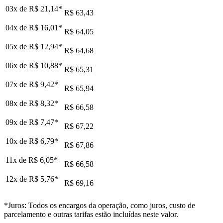
03x de
R$ 21,14
*
R$ 63,43
04x de
R$ 16,01
*
R$ 64,05
05x de
R$ 12,94
*
R$ 64,68
06x de
R$ 10,88
*
R$ 65,31
07x de
R$ 9,42
*
R$ 65,94
08x de
R$ 8,32
*
R$ 66,58
09x de
R$ 7,47
*
R$ 67,22
10x de
R$ 6,79
*
R$ 67,86
11x de
R$ 6,05
*
R$ 66,58
12x de
R$ 5,76
*
R$ 69,16
*Juros: Todos os encargos da operação, como juros, custo de
parcelamento e outras tarifas estão incluídas neste valor.